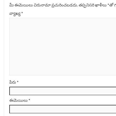
మీ ఈమెయిలు చిరునామా ప్రచురించబడదు.
తప్పనిసరి ఖాళీలు
*
‌తో 
వ్యాఖ్య
*
పేరు
*
ఈమెయిలు
*