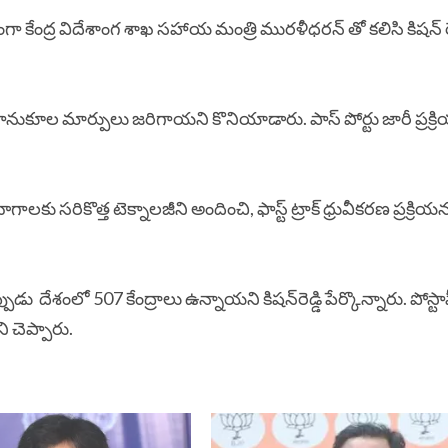
ా కేంద్ర విదేశాంగ శాఖ సహాయ మంత్రి మురళీధరన్ తో కలిసి కిషన్ రెడ
 సానుకూల మార్పులు జరిగాయని కొనియాడారు. పాస్ పోర్టు జారీ ప్రక్
ాలకు సరికొత్త టెక్నాలజీని అందించి, ఫాస్ట్ ట్రాక్ ధ్రువీకరణ ప్రక్రియ
ు దేశంలో 507 కేంద్రాలు ఉన్నాయని కిషన్​రెడ్డి పేర్కొన్నారు. పోస్టా
 చెప్పారు.