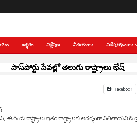
తీయం
ఆర్థికం
విశ్లేషణ
వీడియోలు
విశేష కథనాలు
పాస్‌పోర్టు సేవల్లో తెలుగు రాష్ట్రాలు భేష్
Facebook
ని, ఈ రెండు రాష్ట్రాలు ఇతర రాష్ట్రాలకు ఆదర్శంగా నిలిచాయని కేం