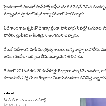
హైదరాబాద్ రీజనల్ పాస్‌పోర్ట్ ఆఫీసును రినవేషన్ చేసిన సందర్భంగ
వర్చ్యువల్ ప్రారంభోత్సవ కార్యక్రమంలో పాల్గొన్నారు.
విదేశాంగ శాఖ కృషితో దేశవ్యాప్తంగా పాస్‌పోర్టు సేవల్లో సమూల,
పోలీసు ధ్రువీకరణ కీలకమైన అంశమని చెప్పారు.
దీంతో విదేశాంగ, హోం మంత్రిత్వ శాఖలు అన్ని రాష్ట్రాల పోలీసు విభాగ
అనుసరించేలా చర్యలు తీసుకున్నాయని తెలిపారు.
దేశంలో 2016 వరకు 90 పాస్‌పోర్టు కేంద్రాలు మాత్రమే ఉండగా, ఇప్పుడ
కూడా పాస్ పోర్టు సేవా కేంద్రాలు విజయవంతంగా పనిచేస్తున్నాయని
Related
పేప‌ర్‌లెస్ విధానం ద్వారా పాస్‌పోర్ట్
ఫిబ్రవరి 21, 2021