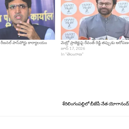
రీజనల్ పాస్‌పోర్టు కార్యాలయం
మెట్రో ప్రాజెక్టుపై రేవంత్ రెడ్డి తప్పుడు ఆరో
జూన్ 17, 2026
In "తెలంగాణ"
శేరిలింగంపల్లిలో బీజేపీ నేత యోగానం