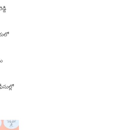
్డి
రియలో
ను
ఫీసుల్లో