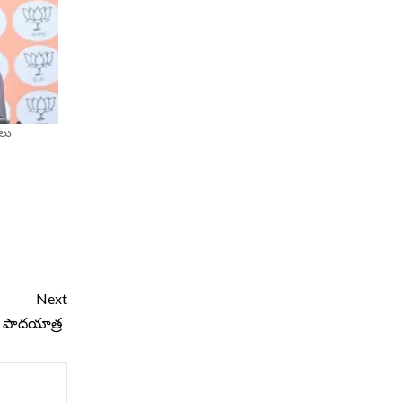
పణలు
Next
ద్ పాదయాత్ర