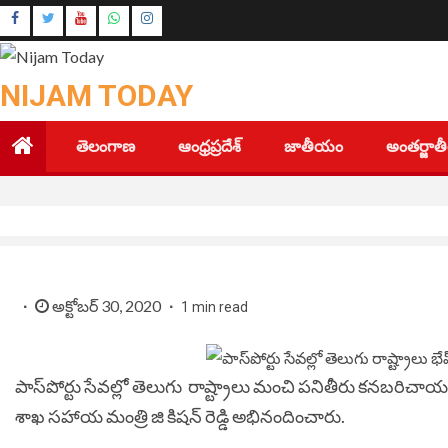
Skip
Instagram
to
Youtube
content
NIJAM TODAY
తెలంగాణ
ఆంధ్రప్రదేశ్
జాతీయం
అంతర్జా
అక్టోబర్ 30, 2020
1 min read
పాస్‌పోర్టు సేవల్లో తెలుగు రాష్ట్రాలు మంచి పనితీరు కనబరిచాయ
శాఖ సహాయ మంత్రి జి కిషన్ రెడ్డి అభినందించారు.