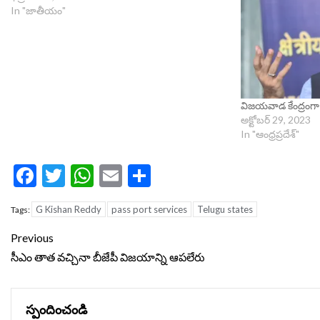
In "జాతీయం"
విజయవాడ కేంద్రంగా 
అక్టోబర్ 29, 2023
In "ఆంధ్రప్రదేశ్"
Facebook
Twitter
WhatsApp
Email
Share
G Kishan Reddy
pass port services
Telugu states
Tags:
Continue
Previous
Reading
సీఎం తాత వచ్చినా బీజేపీ విజయాన్ని ఆపలేరు
స్పందించండి