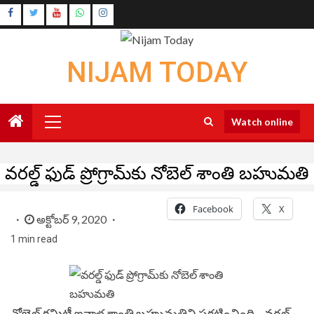
Skip
Instagram
to
Youtube
content
NIJAM TODAY
Primary
Watch online
Menu
వ‌ర‌ల్డ్ ఫుడ్ ప్రోగ్రామ్‌కు నోబెల్ శాంతి బ‌హుమ‌తి
Facebook
X
అక్టోబర్ 9, 2020
1 min read
నోబెల్ క‌మిటీ ఇవాళ శాంతి బ‌హుమ‌తిని ప్ర‌క‌టించింది. వ‌ర‌ల్డ్