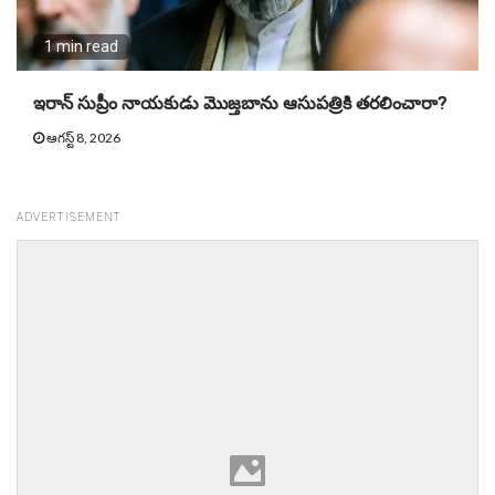
1 min read
ఇరాన్ సుప్రీం నాయకుడు మొజ్తబాను ఆసుపత్రికి తరలించారా?
ఆగస్ట్ 8, 2026
ADVERTISEMENT