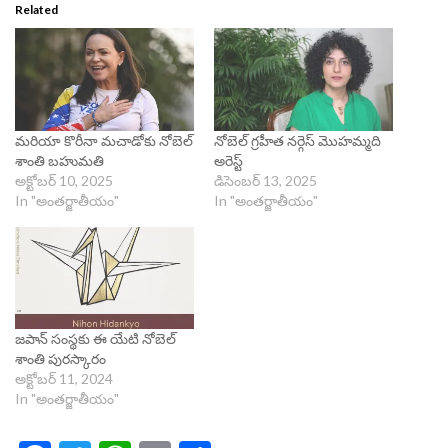
Related
మరియా కొరీనా మచాడోకు నోబెల్‌
నోబెల్‌ గ్రహీత నర్గెస్‌ మొహమ్మది
శాంతి బహుమతి
అరెస్ట్‌
అక్టోబర్ 10, 2025
డిసెంబర్ 13, 2025
In "అంతర్జాతీయం"
In "అంతర్జాతీయం"
జ‌పాన్ సంస్థ‌కు ఈ యేటి నోబెల్
శాంతి పుర‌స్కారం
అక్టోబర్ 11, 2024
In "అంతర్జాతీయం"