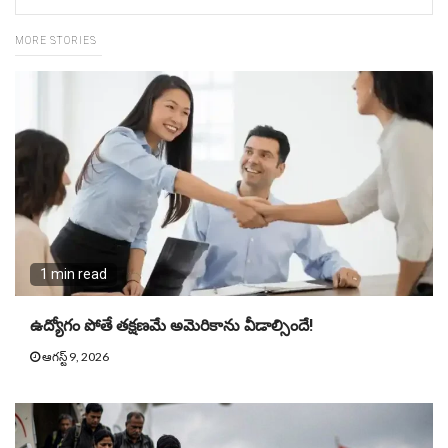
MORE STORIES
1 min read
ఉద్యోగం పోతే తక్షణమే అమెరికాను వీడాల్సిందే!
ఆగస్ట్ 9, 2026