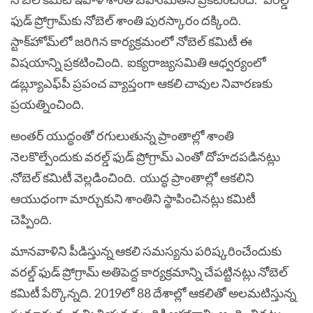
ఫుడ్ ప్రోగ్రామ్‌కు నోబెల్ శాంతి పుర‌స్కారం ద‌క్కింది.
స్టాక్‌హోమ్‌లో జ‌రిగిన కార్య‌క్ర‌మంలో నోబెల్ క‌మిటీ ఈ
విష‌యాన్ని ప్ర‌క‌టించింది. ఐక్య‌రాజ్య‌స‌మితి ఆధ్వ‌ర్యంలో
డ‌బ్ల్యూఎఫ్‌పీ ప్ర‌పంచ వ్యాప్తంగా ఆక‌లి చావుల నివార‌ణ‌కు
ప్ర‌య‌త్నించింది.
అంత‌ర్ యుద్ధంతో ర‌గులుతున్న ప్రాంతాల్లో శాంతి
నెల‌కొల్పేందుకు వ‌ర‌ల్డ్ ఫుడ్ ప్రోగ్రామ్ ఎంతో దోహ‌ద‌ప‌డిన‌ట్లు
నోబెల్ క‌మిటీ వెల్ల‌డించింది. యుద్ధ ప్రాంతాల్లో ఆక‌లిని
ఆయుధంగా మార్చుకుని శాంతిని స్థాపించిన‌ట్లు క‌మిటీ
చెప్పింది.
మాన‌వాళిని పీడిస్తున్న ఆక‌లి స‌మ‌స్య‌ను ప‌రిష్క‌రించేందుకు
వ‌ర‌ల్డ్ ఫుడ్ ప్రోగ్రామ్ అతిపెద్ద కార్య‌క్ర‌మాన్ని చేప‌ట్టిన‌ట్లు నోబెల్
క‌మిటీ పేర్కొన్న‌ది. 2019లో 88 దేశాల్లో ఆక‌లితో అల‌మ‌టిస్తున్న