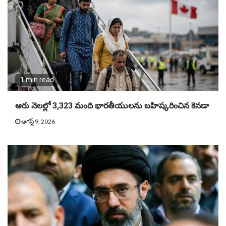
1 min read
ఆరు నెలల్లో 3,323 మంది భారతీయులను బహిష్కరించిన కెనడా
ఆగస్ట్ 9, 2026