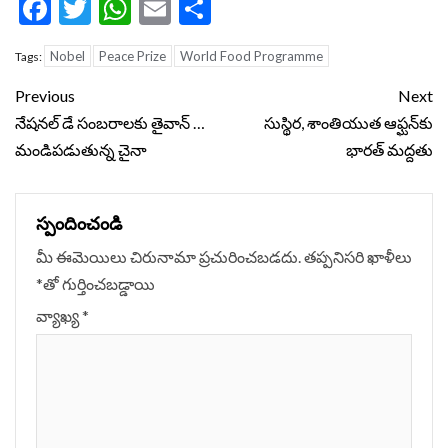
Facebook
Twitter
WhatsApp
Email
Share
Nobel
Peace Prize
World Food Programme
Tags:
Continue
Previous
Next
Reading
నేషనల్ డే సంబరాలకు తైవాన్ …
సుస్థిర, శాంతియుత ఆఫ్ఘన్‌కు
మండిపడుతున్న చైనా
భారత్ మద్దతు
స్పందించండి
మీ ఈమెయిలు చిరునామా ప్రచురించబడదు.
తప్పనిసరి ఖాళీలు
*
‌తో గుర్తించబడ్డాయి
వ్యాఖ్య
*