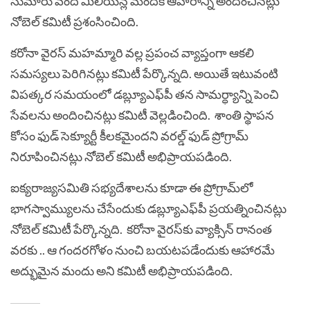
సుమారు వంద మిలియ‌న్ల మందికి ఆహారాన్ని అందించిన‌ట్లు
నోబెల్ క‌మిటీ ప్ర‌శంసించింది.
క‌రోనా వైర‌స్ మ‌హ‌మ్మారి వ‌ల్ల ప్ర‌పంచ వ్యాప్తంగా ఆక‌లి
స‌మ‌స్య‌లు పెరిగిన‌ట్లు క‌మిటీ పేర్కొన్న‌ది. అయితే ఇటువంటి
విప‌త్క‌ర స‌మ‌యంలో డ‌బ్ల్యూఎఫ్‌పీ త‌న సామర్ధ్యాన్ని పెంచి
సేవ‌ల‌ను అందించిన‌ట్లు క‌మిటీ వెల్ల‌డించింది. శాంతి స్థాప‌న
కోసం ఫుడ్ సెక్యూర్టీ కీల‌క‌మైంద‌ని వ‌ర‌ల్డ్ ఫుడ్ ప్రోగ్రామ్
నిరూపించిన‌ట్లు నోబెల్ క‌మిటీ అభిప్రాయ‌ప‌డింది.
ఐక్య‌రాజ్య‌స‌మితి స‌భ్య‌దేశాల‌ను కూడా ఈ ప్రోగ్రామ్‌లో
భాగ‌స్వామ్యుల‌ను చేసేందుకు డ‌బ్ల్యూఎఫ్‌పీ ప్ర‌య‌త్నించిన‌ట్లు
నోబెల్ క‌మిటీ పేర్కొన్న‌ది. క‌రోనా వైర‌స్‌కు వ్యాక్సిన్ రానంత
వ‌ర‌కు .. ఆ గంద‌ర‌గోళం నుంచి బ‌య‌ట‌ప‌డేందుకు ఆహార‌మే
అద్భుమైన మందు అని క‌మిటీ అభిప్రాయ‌ప‌డింది.