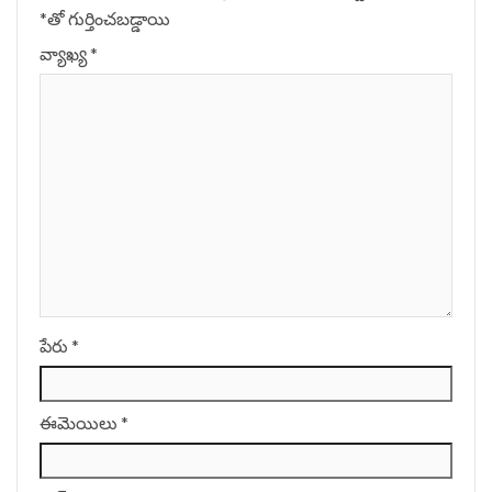
*
‌తో గుర్తించబడ్డాయి
వ్యాఖ్య
*
పేరు
*
ఈమెయిలు
*