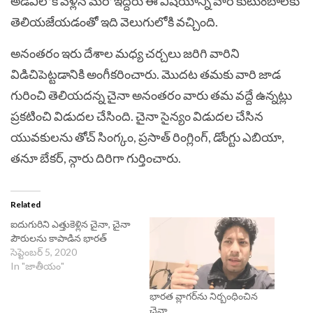
అడవిలోకి వెళ్లిన మరో ఇద్దరు ఈ విషయాన్ని వారి కుటుంబాలకు
తెలియజేయడంతో ఇది వెలుగులోకి వచ్చింది.
అనంతరం ఇరు దేశాల మధ్య చర్చలు జరిగి వారిని
విడిచిపెట్టడానికి అంగీకరించారు. మొద‌ట త‌మ‌కు వారి జాడ
గురించి తెలియ‌ద‌న్న‌ చైనా అనంత‌రం వారు త‌మ వ‌ద్దే ఉన్న‌ట్లు
ప్ర‌క‌టించి విడుదల చేసింది. చైనా సైన్యం విడుదల చేసిన
యువకులను తోచ్ సింగ్కం, ప్రసాత్ రింగ్లింగ్, డోంగ్టు ఎబియా,
తనూ బేకర్, న్గారు దిరిగా గుర్తించారు.
Related
ఐదుగురిని ఎత్తుకెళ్లిన చైనా, చైనా
పౌరులను కాపాడిన భారత్
సెప్టెంబర్ 5, 2020
In "జాతీయం"
భార‌త వ్లాగ‌ర్‌ను నిర్బంధించిన
చైనా