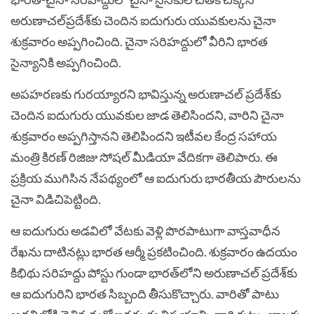
అరుణాచల్‌ప్రదేశ్‌కు చెందిన ఐదుగురు యువకులను చైనా
శుక్రవారం అప్పగించింది. చైనా సరిహద్దులో వీరిని భారత
సైన్యానికి అప్పగించింది.
అపహరణకు గురయ్యారని భావిస్తున్న అరుణాచల్‌ ప్రదేశ్‌కు
చెందిన ఐదుగురు యువకుల జాడ తెలిసిందని, వారిని చైనా
శుక్రవారం అప్పగిస్తానని తెలిపిందని ఇటీవ‌ల కేంద్ర స‌హాయ
మంత్రి కిర‌ణ్ రిజిజు సోషల్‌ మీడియా వేదికగా తెలిపారు. ఈ
ప్ర‌క్రియ ముగిసిన నేప‌థ్యంలో ఆ ఐదుగురు భారతీయ పౌరులను
చైనా విడిచిపెట్టింది.
ఆ ఐదుగురు అడవిలో వేటకు వెళ్లి పొరపాటుగా వాస్తవాధీన
రేఖను దాటినట్లు భారత ఆర్మీ ప్ర‌క‌టించింది. శుక్రవారం ఉదయం
కిభిథు సరిహద్దు పోస్టు గుండా భారత్‌లోని అరుణాచల్‌ ప్రదేశ్‌కు
ఆ ఐదుగురిని భారత సిబ్బంది తీసుకొచ్చారు. వారితో పాటు