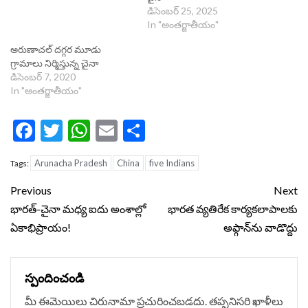
డిసెంబర్ 25, 2025
In "అంతర్జాతీయం"
అరుణాచల్ ద‌గ్గ‌ర మూడు
గ్రామాలు నిర్మిస్తున్న చైనా
డిసెంబర్ 7, 2020
In "అంతర్జాతీయం"
Facebook
Twitter
WhatsApp
Email
Share
Arunacha Pradesh
China
five Indians
Tags:
Continue
Previous
Next
Reading
భారత్‌-చైనా మధ్య ఐదు అంశాల్లో
భారత వ్యతిరేక కార్యకలాపాలకు
ఏకాభిప్రాయం!
అఫ్గాన్‌‌‌ను వాడొద్దు
స్పందించండి
మీ ఈమెయిలు చిరునామా ప్రచురించబడదు.
తప్పనిసరి ఖాళీలు