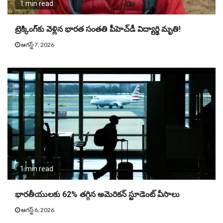
1 min read
ట్రెక్కింగ్‌కు వెళ్లిన భార‌త సంత‌తి పీహెచ్‌డీ విద్యార్థి మృతి!
ఆగస్ట్ 7, 2026
1 min read
భారతీయులకు 62% తగ్గిన అమెరికన్‌ స్టూడెంట్‌ వీసాలు
ఆగస్ట్ 6, 2026