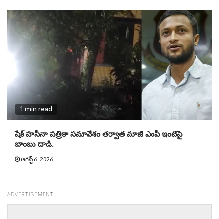
1 min read
షేక్ హసీనా పత్రికా సమావేశం తర్వాత మాజీ ఎంపీ ఇంటిపై
బాంబు దాడి.
ఆగస్ట్ 6, 2026
ADVERTISEMENT