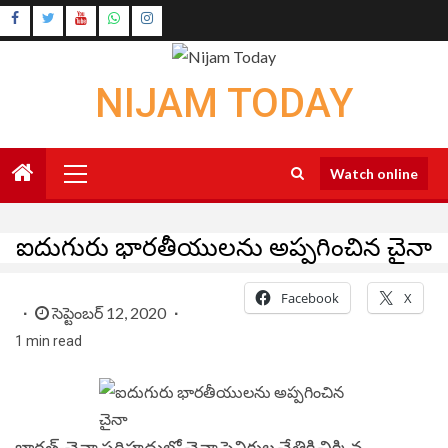
Skip
Instagram
to
Youtube
content
NIJAM TODAY
Primary
Watch online
Menu
ఐదుగురు భారతీయులను అప్పగించిన చైనా
Facebook
X
సెప్టెంబర్ 12, 2020
1 min read
భారత్‌-చైనా సరిహద్దులో చైనా సైనికుల చేతికి చిక్కిన