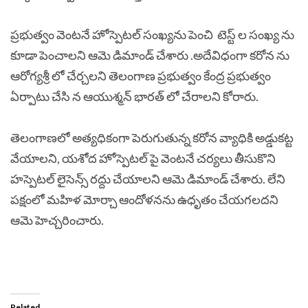
ప్రభుత్వం వెంటనే హోస్పెటల్ సంఖ్యను పెంచి టెస్ట్ ల సంఖ్య ను
కూడా పెంచాలని ఆమె డిమాండ్ చేశారు .అదేవిధంగా కరోన ను
ఆరోగ్యశ్రీ లో చేర్చలని తెలంగాణ ప్రభుత్వం కేంద్ర ప్రభుత్వం
ఏర్పాటు చేసి న ఆయుశ్మన్ భారత్ లో చేరాలని కోరారు.
తెలంగాణలో అత్యధికంగా పెరుగుతున్న కరోన వ్యాధికి అడ్డుకట్ట
వేయాలని, యశోద హోస్పెటల్ పై వెంటనే చర్యలు తీసుకొని
హస్పెటల్ లైసెన్స్ రద్దు చేయాలని ఆమె డిమాండ్ చేశారు. లేని
పక్షంలో మహిళ మోర్చా ఆందోళనను ఉధృతం చేయగలదని
ఆమె హెచ్చరించారు.
Related