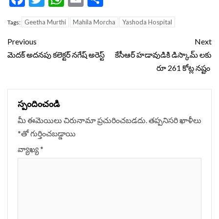
Geetha Murthi
Mahila Morcha
Yashoda Hospital
Tags:
Continue
Previous
Next
Reading
మెదక్‌ అదనపు‌ కలెక్టర్‌ నగేష్‌ అరెస్ట్‌
కేసీఆర్ హడావుడికి డిస్కామ్ లకు
రూ 261 కోట్ల నష్టం
స్పందించండి
మీ ఈమెయిలు చిరునామా ప్రచురించబడదు.
తప్పనిసరి ఖాళీలు
*
‌తో గుర్తించబడ్డాయి
వ్యాఖ్య
*