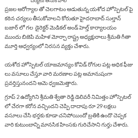
ప్రజల ఆరోగ్యాల తో చెలగాటం ఆడుతున్న యశోద హోస్పెటల్ పై
కఠిన చర్యలు తీసుకోవాలని కోరుతూ హైదరాబాద్ సుల్తాన్
బజార్ లో గల డైరెక్టర్ మెడికల్ అండ్ హెల్త్ కార్యాలయం
ముందు బిజెపి మహిళ మోర్చా రాష్ట్ర అధ్యక్షురాలు శ్రీమతి గీతా
మూర్తి ఆధ్వర్యంలో నిరసన వ్యక్తం చేశారు.
యశోద హోస్పెటల్ యాజమాన్యం కోవిడ్ రోగుల పట్ల అధిక ఫీజు
లు వసూలు చేస్తూ వారి మరణాల పట్ల అమానుషంగా
ప్రవర్తిస్తునందని ఆమె ధ్వజమెత్తారు.
గ్రూప్ 2 ఉద్యోగిని శ్రీమతి శ్వేతా రెడ్డి డెలివరీ నిమిత్తం హోస్పెటల్
లో చేరగా కరోన వచ్చిందని చెప్పి దాదాపు రూ 29 లక్షలు
వసూలు చేసి భర్తకు కూడా చనిపోయిందో బ్రతికి ఉందొ చెప్పక
వారి కుటుంబాన్ని మానసిక హింసకు గురిచేసాని గుర్తు చేశారు.