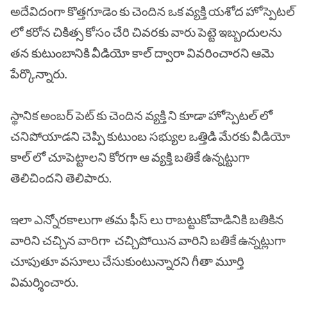
అదేవిదంగా కొత్తగూడెం కు చెందిన ఒక వ్యక్తి యశోద హోస్పెటల్
లో కరోన చికిత్స కోసం చేరి చివరకు వారు పెట్టె ఇబ్బందులను
తన కుటుంబానికి వీడియో కాల్ ద్వారా వివరించారని ఆమె
పేర్కొన్నారు.
స్థానిక అంబర్ పెట్ కు చెందిన వ్యక్తి ని కూడా హోస్పెటల్ లో
చనిపోయాడని చెప్పి కుటుంబ సభ్యుల ఒత్తిడి మేరకు వీడియో
కాల్ లో చూపెట్టాలని కోరగా ఆ వ్యక్తి బతికే ఉన్నట్టుగా
తెలిచిందని తెలిపారు.
ఇలా ఎన్నోరకాలుగా తమ ఫీస్ లు రాబట్టుకోవాడినికి బతికిన
వారిని చచ్చిన వారిగా చచ్చిపోయిన వారిని బతికే ఉన్నట్లుగా
చూపుతూ వసూలు చేసుకుంటున్నారని గీతా మూర్తి
విమర్శించారు.