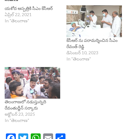
యశోద ఆస్పత్రికి సీఎం కేసీఆర్‌
ఏప్రిల్ 22, 2021
In "తెలంగాణ"
కేసీఆర్ ను పరామర్శించిన సీఎం
రేవంత్ రెడ్డి
డిసెంబర్ 10, 2023
In "తెలంగాణ"
తెలంగాణలో నడుస్తున్నది
రేవంతుద్దీన్ సర్కారు
అక్టోబర్ 23, 2025
In "తెలంగాణ"
Facebook
Twitter
WhatsApp
Email
Share