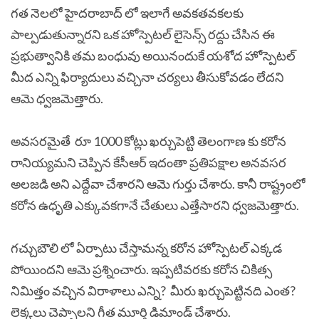
గత నెలలో హైదరాబాద్ లో ఇలాగే అవకతవకలకు
పాల్పడుతున్నారని ఒక హోస్పెటల్ లైసెన్స్ రద్దు చేసిన ఈ
ప్రభుత్వానికి తమ బంధువు అయినందుకే యశోద హోస్పెటల్
మీద ఎన్ని ఫిర్యాదులు వచ్చినా చర్యలు తీసుకోవడం లేదని
ఆమె ధ్వజమెత్తారు.
అవసరమైతే రూ 1000 కోట్లు ఖర్చుపెట్టి తెలంగాణ కు కరోన
రానియ్యమని చెప్పిన కేసీఆర్ ఇదంతా ప్రతిపక్షాల అనవసర
అలజడి అని ఎద్దేవా చేశారని ఆమె గుర్తు చేశారు. కానీ రాష్ట్రంలో
కరోన ఉధృతి ఎక్కువకగానే చేతులు ఎత్తేసారని ధ్వజమెత్తారు.
గచ్చుబౌలి లో ఏర్పాటు చేస్తామన్న కరోన హోస్పెటల్ ఎక్కడ
పోయిందని ఆమె ప్రశ్నించారు. ఇప్పటివరకు కరోన చికిత్స
నిమిత్తం వచ్చిన విరాళాలు ఎన్ని? మీరు ఖర్చుపెట్టినది ఎంత?
లెక్కలు చెప్పాలని గీత మూర్తి డిమాండ్ చేశారు.