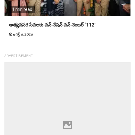
1 min read
అత్యవసర సేవలకు వన్ నేషన్ వన్ నెంబర్ `112′
ఆగస్ట్ 6, 2026
ADVERTISEMENT