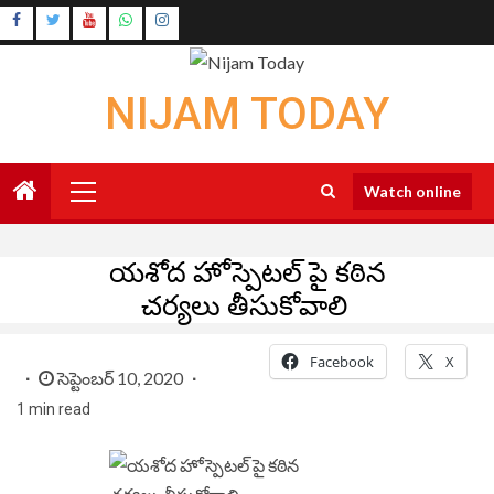
Skip
Instagram
to
Youtube
content
NIJAM TODAY
Primary
Watch online
Menu
యశోద హోస్పెటల్ పై కఠిన
చర్యలు తీసుకోవాలి
Facebook
X
సెప్టెంబర్ 10, 2020
1 min read