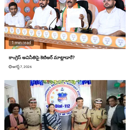
1 min read
కాంగ్రెస్ అవినీతిపై కెటిఆర్ మాట్లాడారే?
ఆగస్ట్ 7, 2026