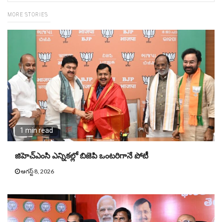
MORE STORIES
1 min read
జిహెచ్ఎంసి ఎన్నికల్లో బిజెపి ఒంటరిగానే పోటీ
ఆగస్ట్ 8, 2026