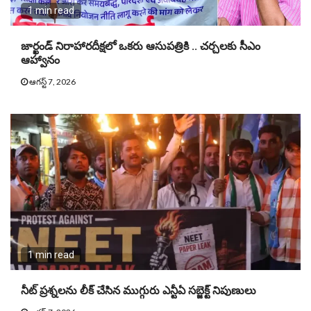
1 min read
జార్ఖండ్ నిరాహారదీక్షలో ఒకరు ఆసుపత్రికి .. చర్చలకు సీఎం
ఆహ్వానం
ఆగస్ట్ 7, 2026
1 min read
నీట్ ప్ర‌శ్న‌ల‌ను లీక్ చేసిన ముగ్గురు ఎన్టీఏ స‌బ్జెక్ట్ నిపుణులు