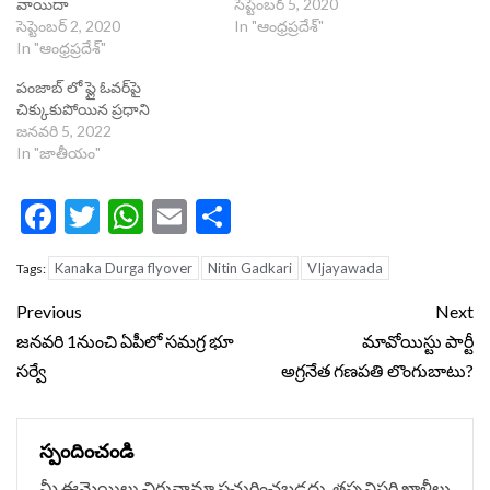
వాయిదా
సెప్టెంబర్ 5, 2020
సెప్టెంబర్ 2, 2020
In "ఆంధ్రప్రదేశ్"
In "ఆంధ్రప్రదేశ్"
పంజాబ్ లో ఫ్లై ఓవర్⁬పై
చిక్కుకుపోయిన ప్రధాని
జనవరి 5, 2022
In "జాతీయం"
Facebook
Twitter
WhatsApp
Email
Share
Kanaka Durga flyover
Nitin Gadkari
VIjayawada
Tags:
Continue
Previous
Next
Reading
జనవరి 1నుంచి ఏపీలో సమగ్ర భూ
మావోయిస్టు పార్టీ
సర్వే
అగ్రనేత గణపతి లొంగుబాటు?
స్పందించండి
మీ ఈమెయిలు చిరునామా ప్రచురించబడదు.
తప్పనిసరి ఖాళీలు