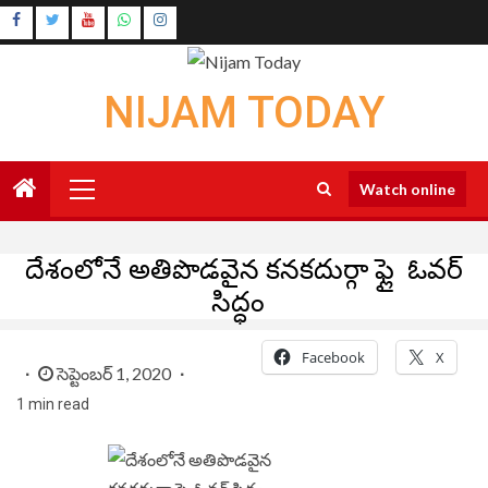
Skip
Instagram
to
Youtube
content
NIJAM TODAY
Primary
Watch online
Menu
దేశంలోనే అతిపొడవైన కనకదుర్గా ఫ్లై ఓవర్‌
సిద్ధం
Facebook
X
సెప్టెంబర్ 1, 2020
1 min read