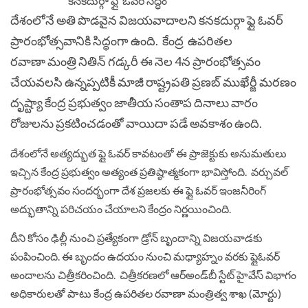
దేశంలోనే అతి పొడవైన విజయవాదాలని కనకదుర్గా ఫ్లై ఓవర్
ప్రారంభోత్సవానికి సిద్ధంగా ఉంది. కేంద్ర ఉపరితల
రవాణా మంత్రి నితిన్ గడ్కరీ ఈ నెల 4న ప్రారంభోత్సవం
చేయవలసి ఉన్నప్పటికీ మాజీ రాష్ట్రపతి ప్రణబ్ ముఖేర్జీ మరణం
దృష్ట్యా కేంద్ర ప్రభుత్వం జాతీయ సంతాప దినాలు వారం
రోజులను ప్రకటించడంతో వాయిదా పడే అవకాశం ఉంది.
దేశంలోనే అత్యద్భుత ఫ్లై ఓవర్‌ కావటంతో ఈ ప్రాజెక్టుకు అనుమతులు
ఇచ్చిన కేంద్ర ప్రభుత్వం అత్యంత ప్రతిష్ఠాత్మకంగా భావిస్తోంది. వర్చువల్‌
ప్రారంభోత్సవం సందర్భంగా దేశ ప్రజలకు ఈ ఫ్లై ఓవర్‌ ఇంజనీరింగ్‌
అద్భుతాన్ని పరిచయం చేయాలని కేంద్రం నిర్ణయించింది.
దీని కోసం ఢిల్లీ నుంచి ప్రత్యేకంగా డ్రోన్‌ బృందాన్ని విజయవాడకు
పంపించింది. ఈ బృందం ఉదయం నుంచి మధ్యాహ్నం వరకు ఫ్లైఓవర్‌
అందాలను చిత్రీకరించింది. చిత్రీకరణలో ఆర్‌అండ్‌బీ స్టేట్‌ హైవేస్‌ విభాగం
అధికారులతో పాటు కేంద్ర ఉపరితల రవాణా మంత్రిత్వ శాఖ (మోర్టు)