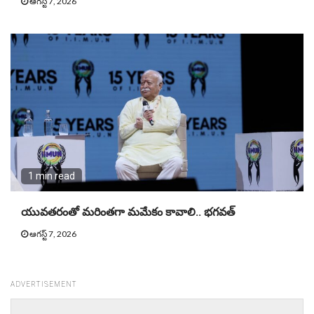
ఆగస్ట్ 7, 2026
1 min read
యువతరంతో మరింతగా మమేకం కావాలి.. భగవత్
ఆగస్ట్ 7, 2026
ADVERTISEMENT