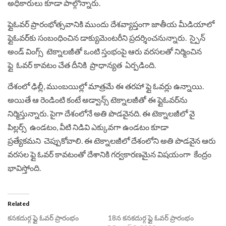
అధికారులు కూడా పాల్గొన్నారు.
ఫ్లైఓవర్‌ ప్రారంభోత్సవానికి ముందు దేశవ్యాప్తంగా జాతీయ మీడియాలో
ఫ్లైఓవర్‌కు సంబంధించిన డాక్యుమెంటరీని ప్రదర్శించనున్నారు. స్పైన్‌
అండ్‌ వింగ్స్‌ టెక్నాలజీతో ఒంటి స్తంభంపై ఆరు వరసలతో నిర్మించిన
ఫ్లై ఓవర్‌ కావటం చేత దీనికి ప్రాధాన్యత ఏర్పడింది.
దేశంలో ఢిల్లీ, ముంబయిల్లో మాత్రమే ఈ తరహా ఫ్లై ఓవర్లు ఉన్నాయి.
అయితే ఆ రెండింటి కంటే అడ్వాన్స్‌ టెక్నాలజీతో ఈ ఫ్లైఓవర్‌ను
నిర్మిస్తున్నారు. పైగా దేశంలోనే అతి పొడవైనది. ఈ టెక్నాలజీలో వై
పిల్లర్స్‌ ఉండటం, వీటి నిడివి ఎక్కువగా ఉండటం కూడా
ప్రత్యేకమని చెప్పుకోవాలి. ఈ టెక్నాలజీలో దేశంలోని అతి పొడవైన ఆరు
వరసల ఫ్లై ఓవర్‌ కావటంతో దేశానికి గర్వకారణమైన విషయంగా కేంద్రం
భావిస్తోంది.
Related
కనకదుర్గ ఫ్లై ఓవర్‌ ప్రారంభం
18న కనకదుర్గ ఫ్లై ఓవర్‌ ప్రారంభం