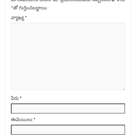
*
‌తో గుర్తించబడ్డాయి
వ్యాఖ్య
*
పేరు
*
ఈమెయిలు
*