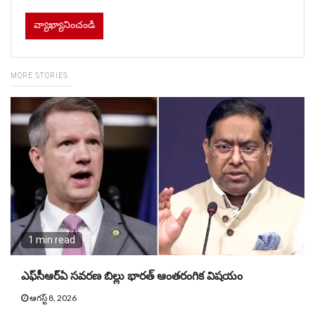
MORE STORIES
1 min read
ఎఫ్‌సీఆర్ఏ సవరణ బిల్లు భారత్ ఆంతరంగిక విషయం
ఆగస్ట్ 8, 2026