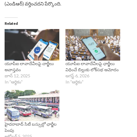
(ఎండిఆర్) వర్తించదని పేర్కొంది.
Related
యూపీఐ లావాదేవీలపై చార్జీలు
యూపీఐ లావాదేవీలపై ఛార్జీలు
అవాస్తవం
విధించే బిల్లుకు లోక్‌సభ ఆమోదం
జూన్ 12, 2025
ఆగస్ట్ 6, 2026
In "ఆర్థికం"
In "ఆర్థికం"
హైదరాబాద్ సిటీ బస్సుల్లో ఛార్జీల
పెంపు
అక్టోబర్ 5, 2025