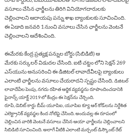
వసూలు చేసిన ఛార్జీలను తిరిగి వినియోగదారులకు
చెల్లించాలని ఆదాయపు పన్ను శాఖ బ్యాంకులకు సూచించింది.
ఈ ఏడాది జనవరి 1 నుంచి వసూలు చేసిన ఛార్జీలను వెంటనే
చెల్లించాలని ఆదేశించింది.
ఈమేరకు కేంద్ర ప్రత్యక్ష పన్నుల బోర్డు (సిబిడిటి) ఆ
మేరకు సర్కులర్ విడుదల చేసింది. ఐటి చట్టం లోని సెక్షన్ 269
ఎస్‌యును అనుసరించి ఈ డిజిటల్ లావాదేవీలపై బ్యాంకులు
ఎలాంటి ఛార్జీలను వసూలు చేయరాదని స్పష్టం చేసింది.
డిజిటల్
లావాదేవీల పెంపు, నగదు రహిత ఆర్థిక వ్యవస్థను రూపొందించడానికి
ఫైనాన్స్ యాక్ట్ 2019 లో కేంద్రం ఈ సెక్షన్‌ను చేర్చింది.
రూపే, డెబిట్ కార్డు బీమ్ యూపిఐ, యూపిఐ క్యూ ఆర్ కోడ్‌లను నిర్దేశిత
ఎలెక్ట్రానిక్ వ్యవస్థల కింద నోటిఫై చేసింది. అందువల్ల ఈ రూపంలో
చెల్లించిన వారికి వెంటనే వసూలు చేసిన ఆయా ఛార్జీలను చెల్లించాలని
సిబిడిటి సూచించింది. అలాగే వీటికి ఎలాంటి మర్చంట్ డిస్కౌంట్ రేట్