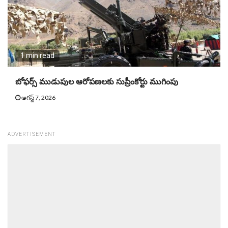
1 min read
బోఫర్స్ ముడుపుల ఆరోపణలకు సుప్రీంకోర్టు ముగింపు
ఆగస్ట్ 7, 2026
ADVERTISEMENT