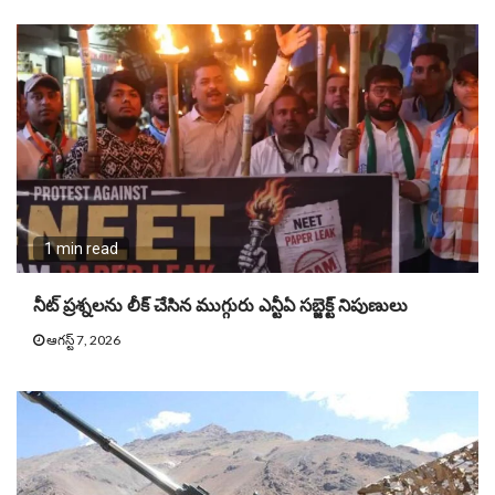
1 min read
నీట్ ప్ర‌శ్న‌ల‌ను లీక్ చేసిన ముగ్గురు ఎన్టీఏ స‌బ్జెక్ట్ నిపుణులు
ఆగస్ట్ 7, 2026