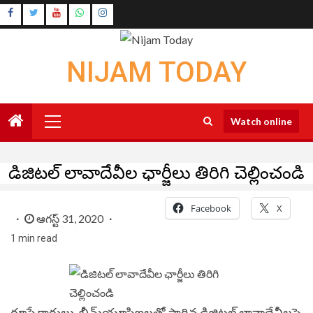
Skip
Instagram
to
Youtube
content
NIJAM TODAY
Primary
Watch online
Menu
డిజిటల్ లావాదేవీల ఛార్జీలు తిరిగి చెల్లించండి
Facebook
X
ఆగస్ట్ 31, 2020
1 min read
రూపే కార్డులు, బీమ్‌యూపిఐలతో సాగిన డిజిటల్ లావాదేవీలపై