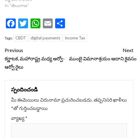
In "తెలంగాణ"
Facebook
Twitter
WhatsApp
Email
Share
CBDT
digital payments
Income Tax
Tags:
Continue
Previous
Next
Reading
కర్ణాటక, మహారాష్ట్ర మధ్య ఆర్వో-
ముంబై విమానాశ్ర‌యం ఆదాని కైవసం
ఆర్వో రైలు
స్పందించండి
మీ ఈమెయిలు చిరునామా ప్రచురించబడదు.
తప్పనిసరి ఖాళీలు
*
‌తో గుర్తించబడ్డాయి
వ్యాఖ్య
*