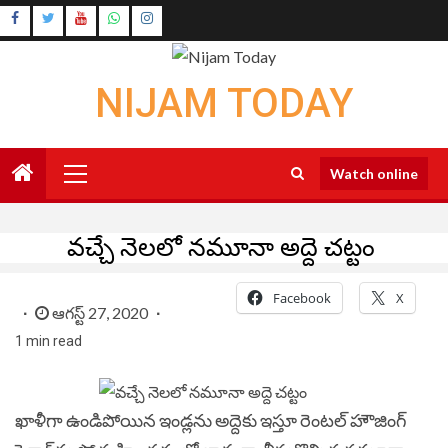
Skip
Instagram
to
Youtube
content
NIJAM TODAY
Primary
Watch online
Menu
వచ్చే నెలలో నమూనా అద్దె చట్టం
Facebook
X
ఆగస్ట్ 27, 2020
1 min read
ఖాళీగా ఉండిపోయిన ఇండ్లను అద్దెకు ఇస్తూ రెంటల్‌ హౌజింగ్‌