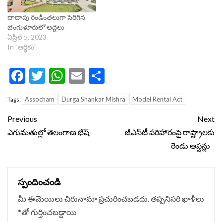
దాదాపు రెండింతలుగా పెరిగిన
బెంగుళూరులో అద్దెలు
ఏప్రిల్ 5, 2023
In "ఆర్థికం"
Facebook
Twitter
WhatsApp
Email
Share
Assocham
Durga Shankar Mishra
Model Rental Act
Tags:
Continue
Previous
Next
Reading
ఎగుమతుల్లో తెలంగాణ భేష్
జీఎస్‌టీ పరిహారంపై రాష్ట్రాలకు
రెండు ఆప్షన్లు
స్పందించండి
మీ ఈమెయిలు చిరునామా ప్రచురించబడదు.
తప్పనిసరి ఖాళీలు
*
‌తో గుర్తించబడ్డాయి