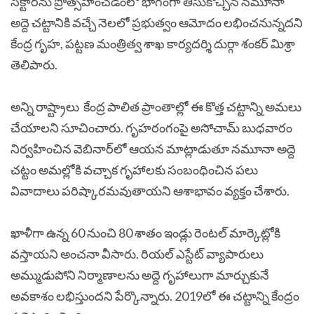
సెక్టార్‌ను ప్రోత్సహించడంలో భాగంగా తీసుకొచ్చిన నమూనా
అద్దె చట్టానికి వచ్చే నెలలో ప్రభుత్వం ఆమోదం లభించనున్నదని
కేంద్ర గృహ, పట్టణ మంత్రిత్వ శాఖ కార్యదర్శి దుర్గా శంకర్‌ మిశ్రా
తెలిపారు.
అన్ని రాష్ట్రాలు కేంద్ర పాలిత ప్రాంతాల్లో ఈ కొత్త చట్టాన్ని అమలు
చేయాలని సూచించారు. గృహరంగంపై అసోచామ్‌ బుధవారం
నిర్వహించిన వెబినార్‌లో ఆయన మాట్లాడుతూ నమూనా అద్దె
చట్టం అమల్లోకి వచ్చాక గృహాలకు సంబంధించిన పలు
వివాదాలు పరిష్కారమవుతాయని ఆశాభావం వ్యక్తం చేశారు.
ఖాళీగా ఉన్న 60 నుంచి 80 శాతం ఇండ్లు రెంటల్‌ మార్కెట్లోకి
వస్తాయని అంచనా వీసారు. రియల్‌ ఎస్టేట్‌ వ్యాపారులు
అమ్ముడుపోని నిర్మాణాలను అద్దె గృహాలుగా మార్చుకునే
అవకాశం లభిస్తుందని పేర్కొన్నారు. 2019లో ఈ చట్టాన్ని కేంద్రం