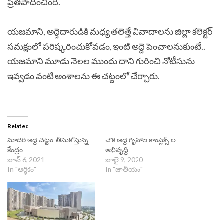
ప్రతిపాదించింది.
యజమాని, అద్దెదారుడికి మధ్య తలెత్తే వివాదాలను జిల్లా కలెక్టర్‌
సమక్షంలో పరిష్కరించుకోవడం, ఇంటి అద్దె పెంచాలనుకుంటే..
యజమాని మూడు నెలల ముందు దాని గురించి నోటీసును
ఇవ్వడం వంటి అంశాలను ఈ చట్టంలో చేర్చారు.
Related
మాదిరి అద్దె చట్టం తీసుకోస్తున్న
చౌక అద్దె గృహాల కాంప్లెక్స్ ల
కేంద్రం
అభివృద్ధి
జూన్ 6, 2021
జూలై 9, 2020
In "ఆర్థికం"
In "జాతీయం"