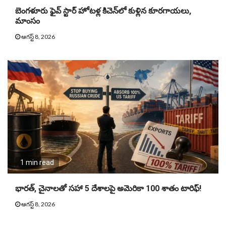
బెంగళూరు ఫైవ్ స్టార్ హోటళ్ల కిచెన్‌లో కుళ్లిన కూరగాయలు,
మాంసం
ఆగస్ట్ 8, 2026
1 min read
భారత్, చైనాలతో సహా 5 దేశాలపై అమెరికా 100 శాతం టారిఫ్‌!
ఆగస్ట్ 8, 2026