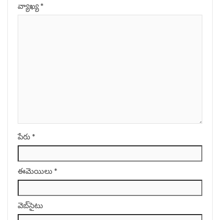
వ్యాఖ్య
*
పేరు
*
ఈమెయిలు
*
వెబ్‌సైటు