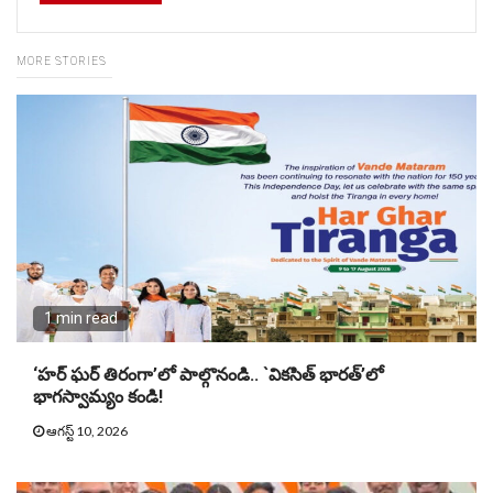
MORE STORIES
1 min read
‘హర్ ఘర్ తిరంగా’లో పాల్గొనండి.. `వికసిత్ భారత్’లో
భాగస్వామ్యం కండి!
ఆగస్ట్ 10, 2026