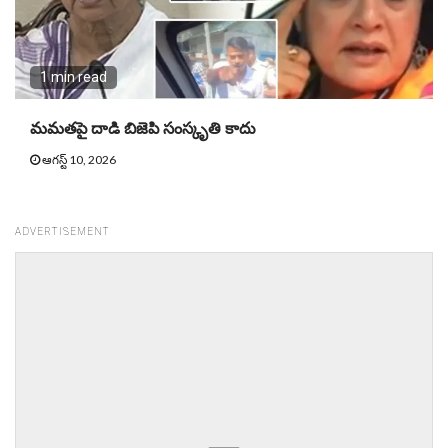
1 min read
మమతపై దాడి బిజెపి సంస్కృతి కాదు
ఆగస్ట్ 10, 2026
ADVERTISEMENT