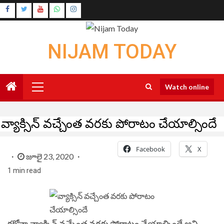
Skip
Instagram
to
Youtube
content
NIJAM TODAY
Primary
Watch online
Menu
వ్యాక్సిన్‌ వచ్చేంత వరకు పోరాటం చేయాల్సిందే
Facebook
X
జూలై 23, 2020
1 min read
కరోనా వ్యాక్సిన్‌ వచ్చేంత వరకు పోరాటం చేయాల్సిందే అని