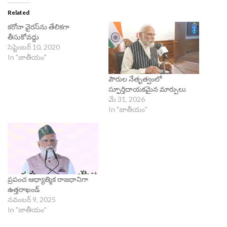
Related
క‌రోనా వైరస్‌ను తేలిక‌గా
తీసుకోవ‌ద్దు
సెప్టెంబర్ 10, 2020
In "జాతీయం"
పౌరుల నేతృత్వంలో
స్ఫూర్తిదాయకమైన మార్పులు
మే 31, 2026
In "జాతీయం"
ప్రపంచ ఆధ్యాత్మిక రాజధానిగా
ఉత్తరాఖండ్‌
నవంబర్ 9, 2025
In "జాతీయం"