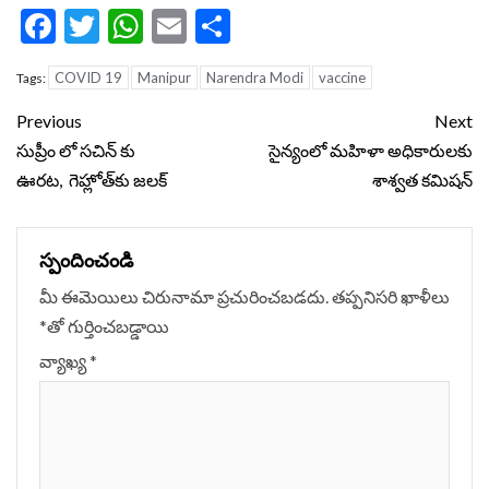
Facebook
Twitter
WhatsApp
Email
Share
COVID 19
Manipur
Narendra Modi
vaccine
Tags:
Continue
Previous
Next
Reading
సుప్రీం లో సచిన్ కు
సైన్యంలో మహిళా అధికారులకు
ఊరట, గెహ్లోత్‌కు జ‌ల‌క్
శాశ్వత కమిషన్‌
స్పందించండి
మీ ఈమెయిలు చిరునామా ప్రచురించబడదు.
తప్పనిసరి ఖాళీలు
*
‌తో గుర్తించబడ్డాయి
వ్యాఖ్య
*