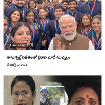
1 min read
కామన్వెల్త్ విజేతలతో ప్రధాని మోదీ ముచ్చట్లు
ఆగస్ట్ 10, 2026