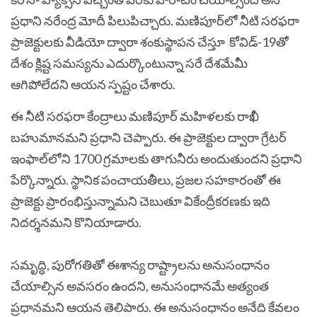
ప్రధాని నరేంద్ర మోదీ పిలుపిచ్చారు. మణిపూర్‌‌లో నీటి సరఫరా
ప్రాజెక్టులకు వీడియో ద్వారా శంకుస్థాపన చేస్తూ
కోవిడ్-19‌తో
దేశం క్లిష్ట సమస్యను ఎదుర్కొంటున్నా సరే దేశమేమీ
ఆగిపోలేదని ఆయన స్పష్టం చేశారు.
ఈ నీటి సరఫరా కేంద్రాలు మణిపూర్‌‌ మహిళలకు రాఖీ
బహుమానమని ప్రధాని చెప్పారు. ఈ ప్రాజెక్టుల ద్వారా గ్రేటర్‌‌
ఇంఫాల్‌లోని 1700 గ్రమాలకు తాగునీరు అందుతుందని ప్రధాని
పేర్కొన్నారు. స్థానిక‌ పంచాయతీలు, ప్రజల సహకారంతో ఈ
ప్రాజెక్టు ప్రారంభిస్తున్నామని చెబుతూ వికేంద్రీకరణకు ఇది
నిదర్శనమని కొనియాడారు.
సమృద్ధి, పురోగతితో ఈశాన్య రాష్ట్రాలను అనుసంధానం
చేయాల్సిన అవసరం ఉందని, అనుసంధానమే అత్యంత
ప్రధానమని ఆయన తెలిపారు. ఈ అనుసంధానం అనేది కేవలం