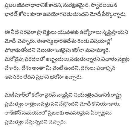
ప్రజల జీవనాధారానికే కాదని, సురక్షితమైన, స్వావలంబన
భారత్ కోసం కూడా ఉపయోగపడుతుందని మోదీ పేర్కొన్నారు.
ఈ నీటి సరఫరా ప్రాజెక్టులు యువతకు ఉద్యోగాలు సృష్టిస్తాయని
మోదీ చెప్పారు. ఈశాన్య భారతదేశం రెండు విషయాల్లో
పోరాడుతోందని చెబుతూ ఒకవైపు కరోనా మహమ్మారి,
మరోవైపు వరదలతో ఇబ్బందులు పడుతున్నారని విచారం వ్యక్తం
చేశారు. దేశం అంతా మీ వెంటే ఉందని, దిగులు పడాల్సిన
అవసరం లేదని ప్రధాని భరోసా ఇచ్చారు.
మణిపూర్‌లో కరోనా వైరస్ వ్యాప్తిని నియంత్రించడానికి రాష్ట్ర
ప్రభుత్వం రాత్రింబవళ్లు పనిచేస్తోందని మోదీ కొనియాడారు.
లాక్‌డౌన్ సమయంలో ప్రజలకు అవసరమైన ఏర్పాట్లను
ప్రభుత్వం చేస్తున్నదని చెప్పారు.