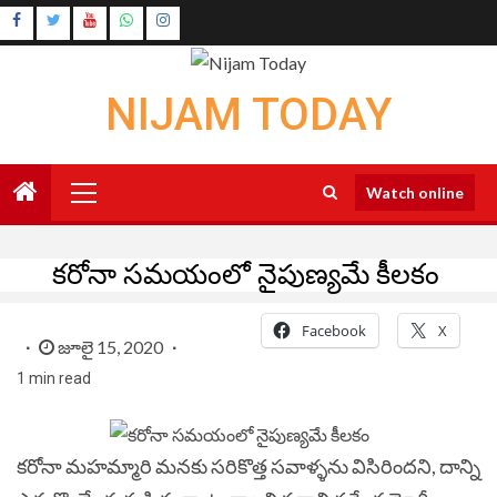
Skip
Instagram
to
Youtube
content
NIJAM TODAY
Primary
Watch online
Menu
కరోనా సమయంలో నైపుణ్యమే కీలకం
Facebook
X
జూలై 15, 2020
1 min read
కరోనా మహమ్మారి మనకు సరికొత్త సవాళ్ళను విసిరిందని, దాన్ని