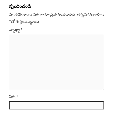
స్పందించండి
మీ ఈమెయిలు చిరునామా ప్రచురించబడదు.
తప్పనిసరి ఖాళీలు
*
‌తో గుర్తించబడ్డాయి
వ్యాఖ్య
*
పేరు
*