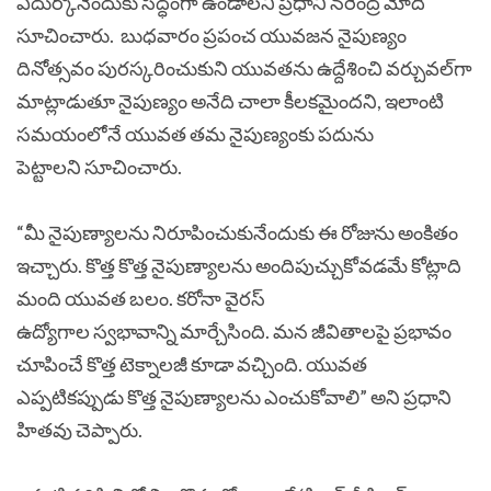
ఎదుర్కొనేందుకు సిద్ధంగా ఉండాలని ప్రధాని నరేంద్ర మోదీ
సూచించారు. బుధవారం ప్రపంచ యువజన నైపుణ్యం
దినోత్సవం పురస్కరించుకుని యువతను ఉద్దేశించి వర్చువల్‌గా
మాట్లాడుతూ నైపుణ్యం అనేది చాలా కీలకమైందని, ఇలాంటి
సమయంలోనే యువత తమ నైపుణ్యంకు పదును
పెట్టాలని సూచించారు.
“మీ నైపుణ్యాలను నిరూపించుకునేందుకు ఈ రోజును అంకితం
ఇచ్చారు. కొత్త కొత్త నైపుణ్యాలను అందిపుచ్చుకోవడమే కోట్లాది
మంది యువత బలం. కరోనా వైరస్‌
ఉద్యోగాల స్వభావాన్ని మార్చేసింది. మన జీవితాలపై ప్రభావం
చూపించే కొత్త టెక్నాలజీ కూడా వచ్చింది. యువత
ఎప్పటికప్పుడు కొత్త నైపుణ్యాలను ఎంచుకోవాలి” అని ప్రధాని
హితవు చెప్పారు.