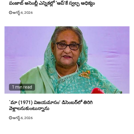
పంజాబ్ అసెంబ్లీ ఎన్నికల్లో ‘ఆప్’కే స్వల్ప ఆధిక్యం
ఆగస్ట్ 6, 2026
1 min read
`మా (1971) విజయమాసం’ డిసెంబర్‌లో తిరిగి
వెళ్లాలనుకుంటున్నాను
ఆగస్ట్ 6, 2026