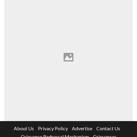
About Us
Privacy Policy
Advertise
Contact Us
Grievance Redressal Mechanism
Grievances