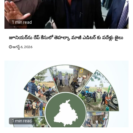
1 min read
జూనియ‌ర్‌ను రేప్ కేసులో తెహ‌ల్కా మాజీ ఎడిట‌ర్ కు పదేళ్లు జైలు
ఆగస్ట్ 6, 2026
1 min read