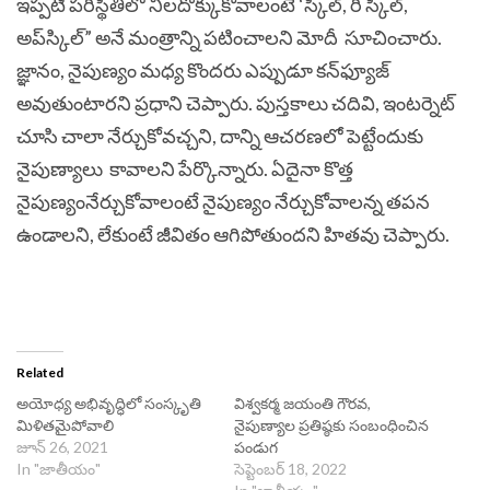
ఇప్పటి పరిస్థితిలో నిలదొక్కుకోవాలంటే ‘స్కిల్‌, రీ స్కిల్‌,
అప్‌స్కిల్‌” అనే మంత్రాన్ని పటించాలని మోదీ సూచించారు.
జ్ఞానం, నైపుణ్యం మధ్య కొందరు ఎప్పుడూ కన్‌ఫ్యూజ్‌
అవుతుంటారని ప్రధాని చెప్పారు. పుస్తకాలు చదివి, ఇంటర్నెట్‌
చూసి చాలా నేర్చుకోవచ్చని, దాన్ని ఆచరణలో పెట్టేందుకు
నైపుణ్యాలు కావాలని పేర్కొన్నారు.
ఏదైనా కొత్త
నైపుణ్యంనేర్చుకోవాలంటే నైపుణ్యం నేర్చుకోవాలన్న తపన
ఉండాలని, లేకుంటే జీవితం ఆగిపోతుందని హితవు చెప్పారు.
Related
అయోధ్య అభివృద్ధిలో సంస్కృతి
విశ్వకర్మ జయంతి గౌరవ,
మిళితమైపోవాలి
నైపుణ్యాల ప్రతిష్ఠకు సంబంధించిన
జూన్ 26, 2021
పండుగ
In "జాతీయం"
సెప్టెంబర్ 18, 2022