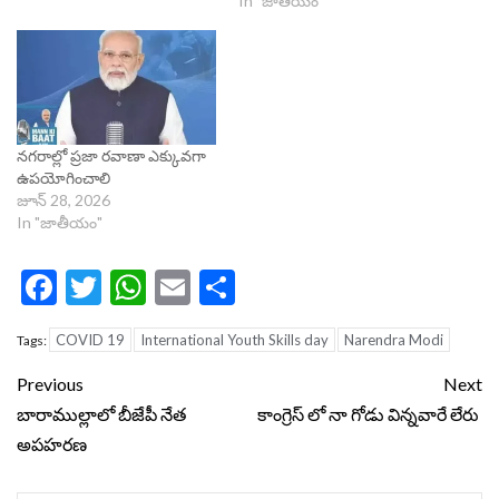
In "జాతీయం"
నగరాల్లో ప్రజా రవాణా ఎక్కువగా
ఉపయోగించాలి
జూన్ 28, 2026
In "జాతీయం"
Facebook
Twitter
WhatsApp
Email
Share
COVID 19
International Youth Skills day
Narendra Modi
Tags:
Continue
Previous
Next
Reading
బారాముల్లాలో బీజేపీ నేత
కాంగ్రెస్ లో నా గోడు విన్నవారే లేరు
అపహరణ