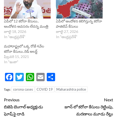
ఏపీలో 12 కరోనా కేసులు..
ఏపీలో ఆందోళన కలిగిస్తున్న కరోనా
ఆందోళన అవసరం లేదన్న మంత్రి
పాజిటివ్ కేసులు
జూలై 18, 2026
జూలై 27, 2026
In "ఆంధ్రప్రదేశ్"
In "ఆంధ్రప్రదేశ్"
మహారాష్ట్రలో ఒక్క రోజే 4వేల
కరోనా కేసులు..రెడ్ అలర్ట్
ఫిబ్రవరి 15, 2021
In "ఇంకా"
Facebook
Twitter
WhatsApp
Email
Share
corona cases
COVID 19
Maharashtra police
Tags:
Continue
Previous
Next
Reading
బిజెపి బెంగాల్ అధ్యక్షుడు
జూన్ లో కరోనా కేసులు రెట్టింపు,
ఘోష్ పై దాడి
మరణాలు మూడు రేట్లు