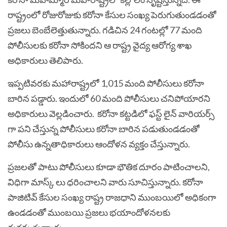
రాష్ట్రంలో రోజురోజుకు కరోనా కేసుల సంఖ్య పెరుగుతుండడంతో
ప్రజలు బెంబేలెత్తుతున్నారు. గడిచిన 24 గంటల్లో 77 మంది
పోలీసులకు కరోనా సోకిందని ఆ రాష్ట్ర వైద్య ఆరోగ్య శాఖ
అధికారులు తెలిపారు.
ఇప్పటివరకు మహారాష్ట్రలో 1,015 మంది పోలీసులు
కరోనా
బారిన పడ్డారు. ఇందులో 60 మంది పోలీసులు చనిపోయారని
అధికారులు వెల్లడించారు. కరోనా కట్టడిలో ఫస్ట్ లైన్ వారియర్స్
గా పని చేస్తున్న పోలీసులు కరోనా బారిన పడుతుండడంతో
పోలీసు ఉన్నతాధికారులు ఆందోళన వ్యక్తం చేస్తున్నారు.
ప్రజలతో పాటు పోలీసులు కూడా భౌతిక దూరం పాటించాలని,
విధిగా మాస్క్ లు ధరించాలని వారు సూచిస్తున్నారు. కరోనా
పాజిటివ్ కేసుల సంఖ్య రాష్ట్ర రాజధాని ముంబయిలో అధికంగా
ఉండడంతో ముంబయి ప్రజలు భయాందోళనలకు