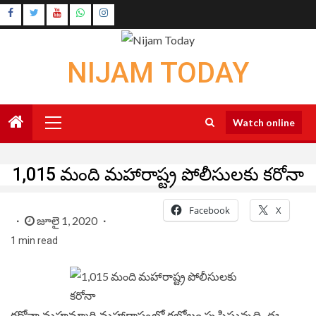
Skip
Instagram
to
Youtube
content
NIJAM TODAY
Primary
Watch online
Menu
1,015 మంది మహారాష్ట్ర పోలీసులకు కరోనా
Facebook
X
జూలై 1, 2020
1 min read
కరోనా మహమ్మారి మహారాష్ట్రలో కల్లోలం సృష్టిస్తున్నది. ఈ