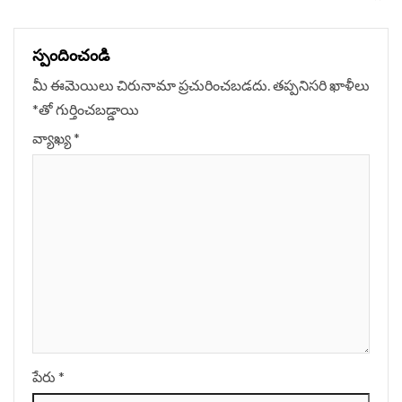
స్పందించండి
మీ ఈమెయిలు చిరునామా ప్రచురించబడదు.
తప్పనిసరి ఖాళీలు
*
‌తో గుర్తించబడ్డాయి
వ్యాఖ్య
*
పేరు
*