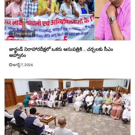
1 min read
జార్ఖండ్ నిరాహారదీక్షలో ఒకరు ఆసుపత్రికి .. చర్చలకు సీఎం
ఆహ్వానం
ఆగస్ట్ 7, 2026