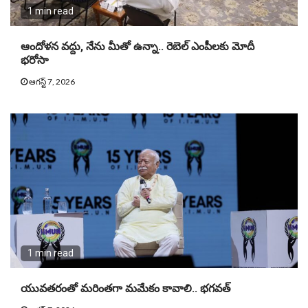
1 min read
ఆందోళన వద్దు, నేను మీతో ఉన్నా.. రెబెల్ ఎంపీలకు మోదీ
భరోసా
ఆగస్ట్ 7, 2026
1 min read
యువతరంతో మరింతగా మమేకం కావాలి.. భగవత్