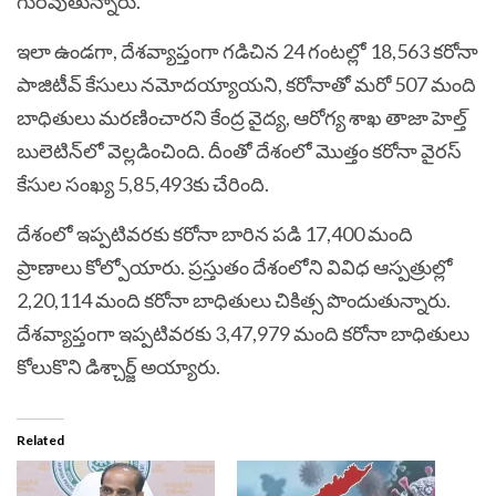
గురవుతున్నారు.
ఇలా ఉండగా, దేశవ్యాప్తంగా గడిచిన 24 గంటల్లో 18,563 కరోనా
పాజిటీవ్ కేసులు నమోదయ్యాయని, కరోనాతో మరో 507 మంది
బాధితులు మరణించారని కేంద్ర వైద్య, ఆరోగ్య శాఖ తాజా హెల్త్
బులెటిన్‌లో వెల్లడించింది. దీంతో దేశంలో మొత్తం కరోనా వైరస్
కేసుల సంఖ్య 5,85,493కు చేరింది.
దేశంలో ఇప్పటివరకు కరోనా బారిన పడి 17,400 మంది
ప్రాణాలు కోల్పోయారు. ప్రస్తుతం దేశంలోని వివిధ ఆస్పత్రుల్లో
2,20,114 మంది కరోనా బాధితులు చికిత్స పొందుతున్నారు.
దేశవ్యాప్తంగా ఇప్పటివరకు 3,47,979 మంది కరోనా బాధితులు
కోలుకొని డిశ్చార్జ్ అయ్యారు.
Related