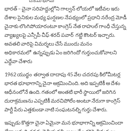
భార‌త్ – చైనా స‌రిహ‌ద్దుల్లోని గాల్వ‌న్ లోయ‌లో ఇటీవ‌ల ఇరు
దేశాల సైనికుల మ‌ధ్య ఘ‌ర్ష‌ణ‌ల నేప‌థ్యంలో ప్ర‌ధాని న‌రేంద్ర మోడీ
చైనాకు లొంగిపోయారంటూ కాంగ్రెస్ నేత రాహుల్ గాంధీ చేస్తున్న
వ్యాఖ్య‌ల‌పై ఎన్సీపీ చీఫ్ శ‌ర‌ద్ ప‌వార్ గట్టి కౌంట‌ర్ ఇచ్చారు.
అవ‌త‌లి వారిపై విమ‌ర్శ‌లు చేసే ముందు మ‌నం
అధికారమలో ఉన్న‌ప్పుడు ఏం జ‌రిగిందో గుర్తుంచుకోవాలని
ఎద్దేవా చేశారు
1962 యుద్ధం త‌ర్వాత దాదాపు 45 వేల చ‌ద‌ర‌పు కిలోమీట‌ర్ల‌
భార‌త భూభాగాన్ని చైనా ఆక్ర‌మించింది. అది ఇప్ప‌టికీ ఆ దేశం
ఆధీనంలోనే ఉంది. గ‌తంలో అంతటి భారీ స్థాయిలో జ‌రిగిన
దురాక్ర‌మ‌ణ‌ను ఎప్ప‌టికీ మ‌ర‌చిపోలేం అంటూ నేరుగా కాంగ్రెస్
పార్టీ పేరు ఎత్తకుండా నాటి సంఘ‌ట‌న‌ల్ని గుర్తు చేశారు.
ఇప్పుడు కొత్త‌గా చైనా ఏమైనా మ‌న భూభాగాన్ని ఆక్ర‌మించిందా