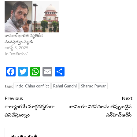
రాహుల్‌ భారత వ్యతిరేక
మనస్తత్వం వెల్లడి
ఆగస్ట్ 5, 2025
In "జాతీయం"
Facebook
Twitter
WhatsApp
Email
Share
Indo-China conflict
Rahul Gandhi
Sharad Pawar
Tags:
Continue
Previous
Next
Reading
రాజ్యాంగమే మార్గదర్శకంగా
జామియా నిరసనలను తప్పుబట్టిన
పనిచేస్తున్నాం
ఎన్‌హెచ్ఆర్‌సీ