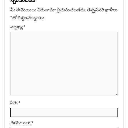
స్పందించండి
మీ ఈమెయిలు చిరునామా ప్రచురించబడదు.
తప్పనిసరి ఖాళీలు
*
‌తో గుర్తించబడ్డాయి
వ్యాఖ్య
*
పేరు
*
ఈమెయిలు
*