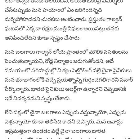
లేదా అన్న‌ది త‌న‌కు తెలియ‌ద‌ని, అయితే ఒక‌రిపై విమ‌ర్శ‌లు
చేసేట‌ప్పుడు మ‌న హయాంలో ఏం జ‌రిగింద‌న్న‌ది
మ‌ర్చిపోకూడ‌ద‌ని చురకలు అంటించారు. ప్ర‌స్తుతం గాల్వ‌న్
ఘ‌ట‌న‌లో ఎక్క‌డా ర‌క్ష‌ణ మంత్రి విఫలం అయిన‌ట్లు త‌న‌కు
అనిపించ‌లేద‌ని కూడా స్పష్టం చేసారు.
మ‌న బ‌ల‌గాలు గాల్వ‌న్ లోయ ప్రాంతంలో మౌలిక వ‌సతుల‌ను
పెంచుతున్నాయ‌ని, రోడ్ల నిర్మాణం జ‌రుగుతోంద‌ని, అదే
స‌మ‌యంలో స‌రిహ‌ద్దుల్లో నిత్యం పెట్రోలింగ్ వ‌ల్లే చైనా సైనికులు
మ‌న భూభాగంలోకి వ‌చ్చే ప్ర‌య‌త్నాన్ని గుర్తించగ‌లిగార‌ని ప‌వార్
పేర్కొన్నారు. భార‌త సైనికులు అల‌ర్ట్‌గా ఉన్నార‌ని చెప్ప‌డానికి
ఇదే నిద‌ర్శ‌న‌మ‌ని స్పష్టం చేశారు.
లేని పక్షంలో చైనా బ‌ల‌గాలు ఎప్పుడు వ‌స్తున్నాయో, ఎప్పుడు
వెళ్తున్నాయో కూడా తెలిసేది కాద‌ని చెప్పారు. మ‌న జ‌వాన్లు
అప్ర‌మ‌త్తంగా ఉండ‌డం వ‌ల్లే చైనా బ‌ల‌గాలు భార‌త