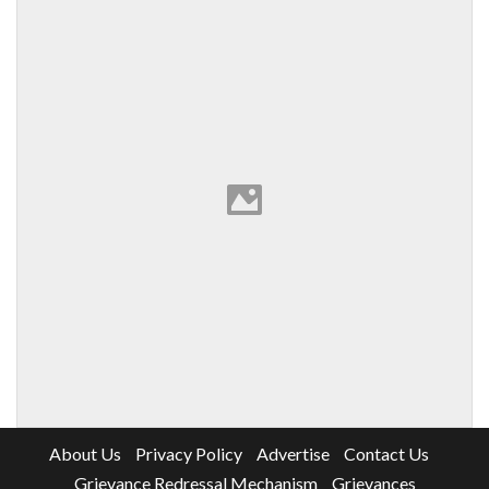
About Us
Privacy Policy
Advertise
Contact Us
Grievance Redressal Mechanism
Grievances