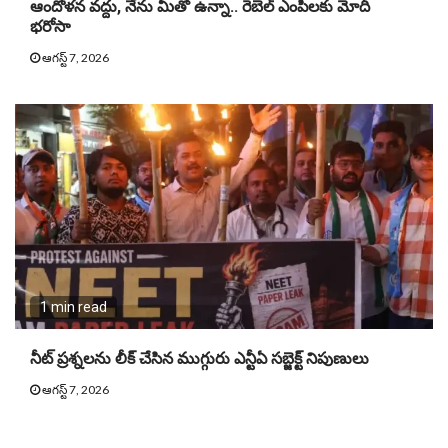
ఆందోళన వద్దు, నేను మీతో ఉన్నా.. రెబెల్ ఎంపీలకు మోదీ
భరోసా
ఆగస్ట్ 7, 2026
1 min read
నీట్ ప్ర‌శ్న‌ల‌ను లీక్ చేసిన ముగ్గురు ఎన్టీఏ స‌బ్జెక్ట్ నిపుణులు
ఆగస్ట్ 7, 2026