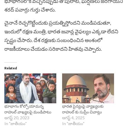
భూభాగంలోకి వ‌చ్చిన‌ప్పుడు తోపులాట‌, ఘ‌ర్ష‌ణ‌లు జ‌రిగాయ‌ని
శ‌ర‌ద్ ప‌వార్రు గుర్తు చేశారు.
చైనానే రెచ్చ‌గొట్టేందుకు ప్ర‌య‌త్నిస్తోంద‌ని మండిపడుతూ,
ఇందులో ర‌క్ష‌ణ మంత్రి, భార‌త జ‌వాన్ల వైఫ‌ల్యం ఎక్క‌డా లేద‌ని
స్పష్టం చేసారు. దేశ ర‌క్ష‌ణ‌కు సంబంధించిన అంశంలో
రాజ‌కీయాలు చేయ‌డం స‌రికాద‌ని హితవు చెప్పారు.
Related
భూభాగం కోల్పోయామన్న
భారత సైన్యంపై వ్యాఖ్యలకు
రాహుల్ వాఖ్యలపై మండిపాటు
రాహుల్ కు సుప్రీం చివాట్లు
ఆగస్ట్ 20, 2023
ఆగస్ట్ 4, 2025
In "జాతీయం"
In "జాతీయం"