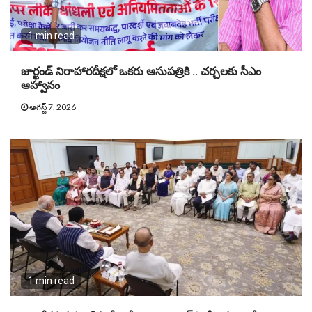
1 min read
జార్ఖండ్ నిరాహారదీక్షలో ఒకరు ఆసుపత్రికి .. చర్చలకు సీఎం
ఆహ్వానం
ఆగస్ట్ 7, 2026
1 min read