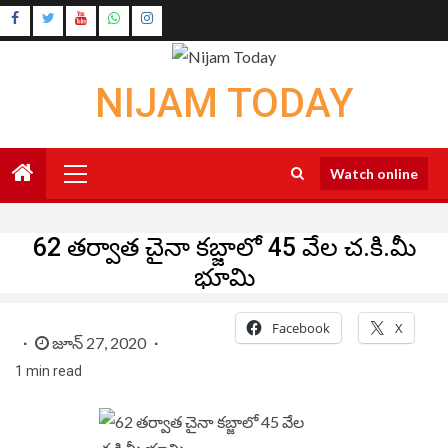
Skip
Instagram
to
Youtube
content
NIJAM TODAY
Primary
Watch online
Menu
62 తర్వాత చైనా క‌బ్జాలో 45 వేల చ.కి.మీ
భూమి
Facebook
X
జూన్ 27, 2020
1 min read