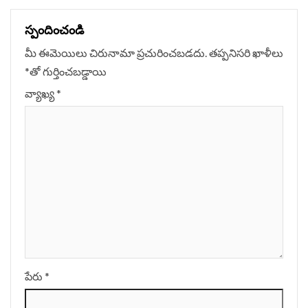
స్పందించండి
మీ ఈమెయిలు చిరునామా ప్రచురించబడదు.
తప్పనిసరి ఖాళీలు
*
‌తో గుర్తించబడ్డాయి
వ్యాఖ్య
*
పేరు
*