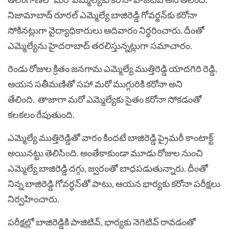
నిజామాబాద్ రూరల్ ఎమ్మెల్యే బాజిరెడ్డి గోవర్థన్‌కు కరోనా
సోకినట్లుగా వైద్యాధికారులు ఆదివారం నిర్ధరించారు. దీంతో
ఎమ్మెల్యేను హైదరాబాద్ తరలిస్తున్నట్లుగా సమాచారం.
రెండు రోజుల క్రితం జనగామ ఎమ్మెల్యే ముత్తిరెడ్డి యాదగిరి రెడ్డి,
ఆయన సతీమణితో సహా మరో ముగ్గురికి కరోనా అని
తేలింది. తాజాగా మరో ఎమ్మెల్యేకు సైతం కరోనా సోకడంతో
క‌ల‌క‌లం రేపుతుంది.
ఎమ్మెల్యే ముత్తిరెడ్డితో వారం కిందటే బాజిరెడ్డి ప్రైమరీ కాంటాక్ట్
అయిన‌ట్టు తెలిసింది. అంతేకాకుండా మూడు రోజుల నుంచి
ఎమ్మెల్యే బాజిరెడ్డి దగ్గు, జ్వరంతో బాధపడుతున్నారు. దీంతో
నిన్న బాజిరెడ్డి గోవర్ధన్‌తో పాటు, ఆయన భార్యకు కరోనా పరీక్షలు
నిర్వహించారు.
పరీక్షల్లో బాజిరెడ్డికి పాజిటివ్‌, భార్యకు నెగెటివ్‌ రావడంతో