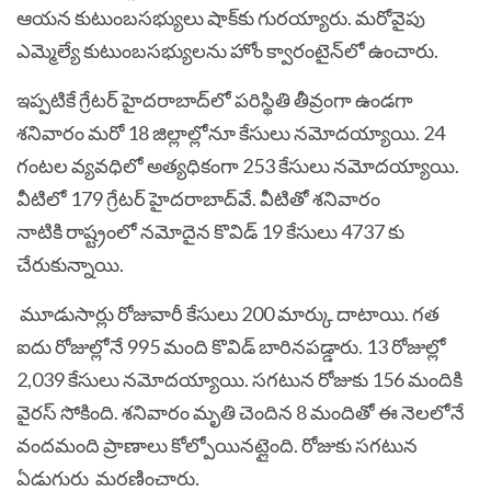
ఆయన కుటుంబసభ్యులు షాక్‌కు గురయ్యారు. మరోవైపు
ఎమ్మెల్యే కుటుంబసభ్యులను హోం క్వారంటైన్‌లో ఉంచారు.
ఇప్పటికే గ్రేటర్‌ హైదరాబాద్‌లో పరిస్థితి తీవ్రంగా ఉండగా
శనివారం మరో 18 జిల్లాల్లోనూ కేసులు నమోదయ్యాయి. 24
గంటల వ్యవధిలో అత్యధికంగా 253 కేసులు నమోదయ్యాయి.
వీటిలో 179 గ్రేటర్‌ హైదరాబాద్‌వే. వీటితో శనివారం
నాటికి రాష్ట్రంలో నమోదైన కొవిడ్ 19 కేసులు 4737 కు
చేరుకున్నాయి.
మూడుసార్లు రోజువారీ కేసులు 200 మార్కు దాటాయి. గత
ఐదు రోజుల్లోనే 995 మంది కొవిడ్‌ బారినపడ్డారు. 13 రోజుల్లో
2,039 కేసులు నమోదయ్యాయి. సగటున రోజుకు 156 మందికి
వైరస్‌ సోకింది. శనివారం మృతి చెందిన 8 మందితో ఈ నెలలోనే
వందమంది ప్రాణాలు కోల్పోయినట్లైంది. రోజుకు సగటున
ఏడుగురు మరణించారు.