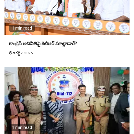
1 min read
కాంగ్రెస్ అవినీతిపై కెటిఆర్ మాట్లాడారే?
ఆగస్ట్ 7, 2026
1 min read