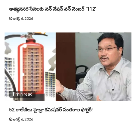
అత్యవసర సేవలకు వన్ నేషన్ వన్ నెంబర్ `112′
ఆగస్ట్ 6, 2026
1 min read
52 కాలేజీలు హైడ్రా కమిషనర్ సంతకాల ఫోర్జరీ!
ఆగస్ట్ 6, 2026