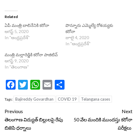
Related
ఏపీ మంత్రి బాలినేనికి కరోనా
పొన్నూరు ఎమ్మెల్యే రోశయ్యకు
ఆగస్ట్ 5, 2020
కరోనా
In "ఆంధ్రప్రదేశ్"
జూలై 4, 2020
In "ఆంధ్రప్రదేశ్"
మంత్రి మల్లారెడ్డికి కరోనా పాజిటివ్
ఆగస్ట్ 9, 2020
In "తెలంగాణ"
Facebook
Twitter
WhatsApp
Email
Share
Bajireddy Govardhan
COVID 19
Telangana cases
Tags:
Continue
Previous
Next
Reading
తెలంగాణ విద్యుత్ బిల్లులపై రేపు
50 వేల మందికి ముందస్తు కరోనా
బిజెపి ధర్నాలు
పరీక్షలు