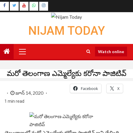
Skip
Instagram
to
Youtube
content
NIJAM TODAY
Primary
Watch online
Menu
మరో తెలంగాణ ఎమ్మెల్యేకు కరోనా పాజిటివ్
Facebook
X
జూన్ 14, 2020
1 min read
తెలంగాణలో మరో ఎమ్మెల్యేకు కరోనా పాజిటివ్ అని తేలింది.