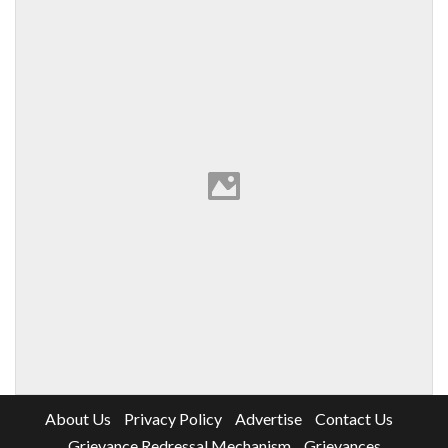
About Us
Privacy Policy
Advertise
Contact Us
Grievance Redressal Mechanism
Grievances