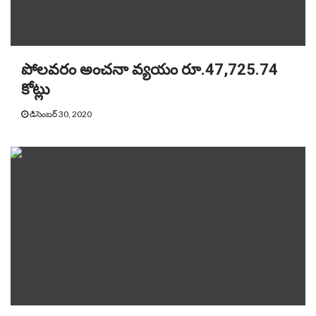
పోలవరం అంచనా వ్యయం రూ.47,725.74
కోట్లు
డిసెంబర్ 30, 2020