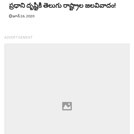
ప్రధాని దృష్టికి తెలుగు రాష్ట్రాల జలవివాదం!
జూన్ 26, 2020
ADVERTISEMENT