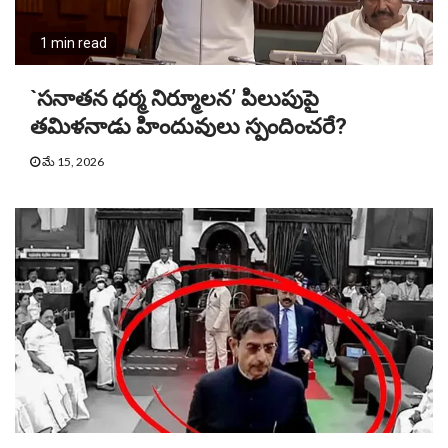
1 min read
`సనాతన ధర్మ నిర్మూలన’ పిలుపుపై
తమిళనాడు హిందువులు స్పందించరే?
మే 15, 2026