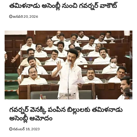
తమిళనాడు అసెంబ్లీ నుంచి గవర్నర్ వాకౌట్
జనవరి 20, 2026
గవర్నర్ వెనక్కి పంపిన బిల్లులకు తమిళనాడు
అసెంబ్లీ ఆమోదం
నవంబర్ 18, 2023