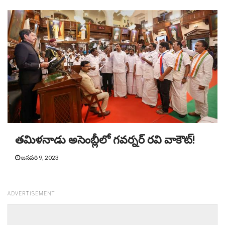
తమిళనాడు అసెంబ్లీలో గవర్నర్ రవి వాకౌట్!
జనవరి 9, 2023
ADVERTISEMENT