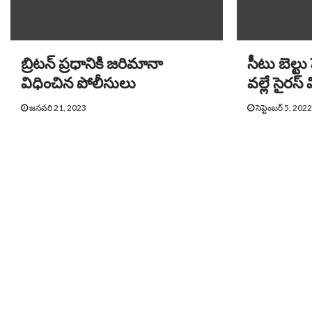
బ్రిటన్ ప్రధానికి జరిమానా
సీటు బెల్ట
విధించిన పోలీసులు
వల్లే సైరస్ 
జనవరి 21, 2023
సెప్టెంబర్ 5, 202