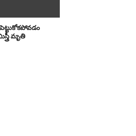
ు పెట్టుకోకపోవడం
మిస్త్రీ మృతి
2