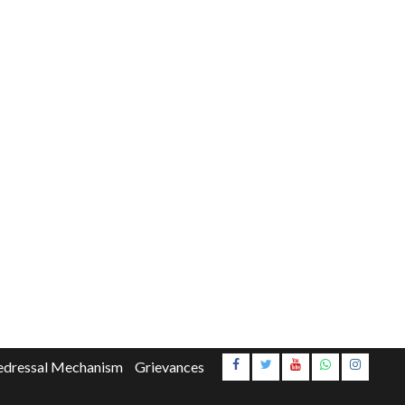
Instagr
edressal Mechanism
Grievances
Youtube