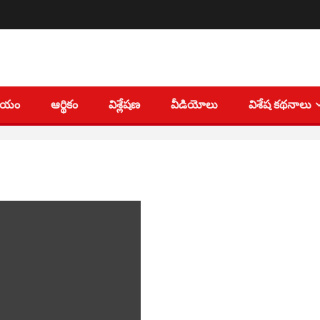
తీయం
ఆర్థికం
విశ్లేషణ
వీడియోలు
విశేష కథనాలు