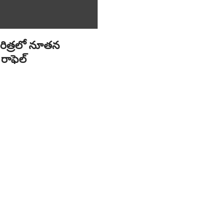
రిత్రలో నూతన
రాఫెల్