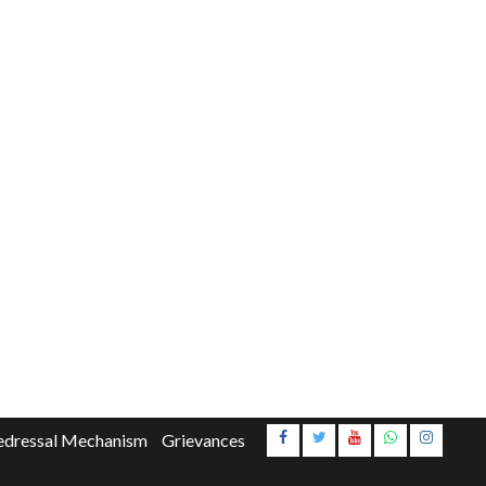
Instagr
edressal Mechanism
Grievances
Youtube