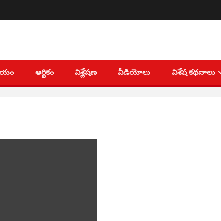
తీయం
ఆర్థికం
విశ్లేషణ
వీడియోలు
విశేష కథనాలు