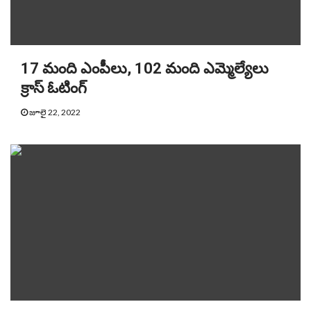
17 మంది ఎంపీలు, 102 మంది ఎమ్మెల్యేలు
క్రాస్‌ ఓటింగ్‌
జూలై 22, 2022