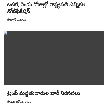
ఒకటి, రెండు రోజుల్లో రాష్ట్రపతి ఎన్నికల
నోటిఫికేషన్
జూన్ 6, 2022
ట్రంప్ మద్దతుదారుల భారీ నిరసనలు
నవంబర్ 16, 2020