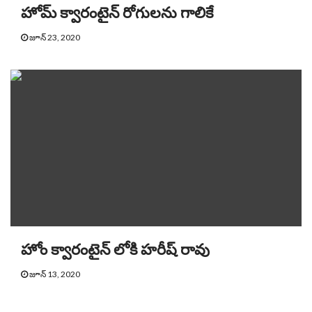
హోమ్‌ క్వారంటైన్ రోగులను గాలికే
జూన్ 23, 2020
హోం క్వారంటైన్ లోకి హరీష్ రావు
జూన్ 13, 2020