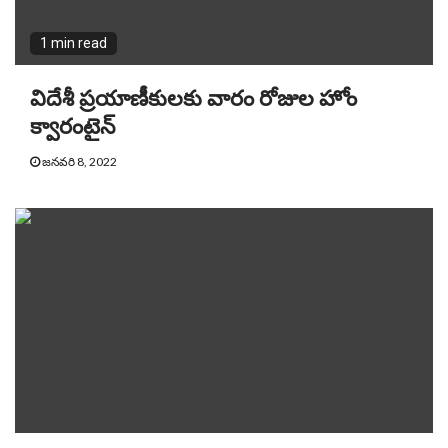
1 min read
విదేశీ ప్రయాణీకులకు వారం రోజుల హోం
క్వారంటైన్‌
జనవరి 8, 2022