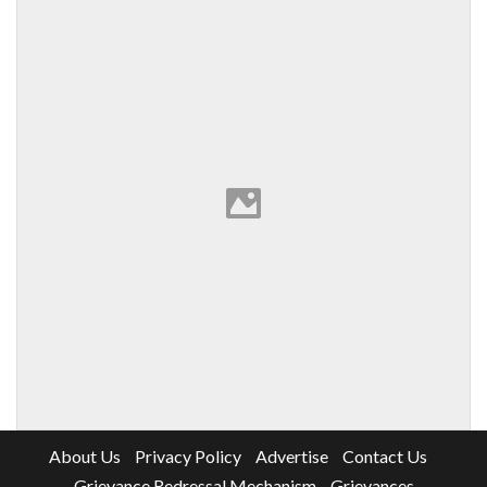
About Us
Privacy Policy
Advertise
Contact Us
Grievance Redressal Mechanism
Grievances