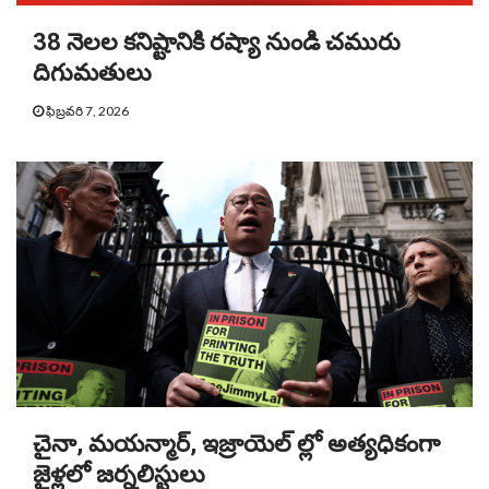
38 నెలల కనిష్టానికి రష్యా నుండి చమురు
దిగుమతులు
ఫిబ్రవరి 7, 2026
చైనా, మయన్మార్, ఇజ్రాయెల్ ల్లో అత్యధికంగా
జైళ్లలో జర్నలిస్టులు