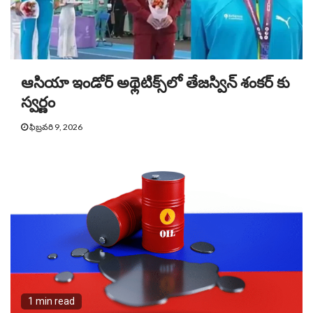
ఆసియా ఇండోర్ అథ్లెటిక్స్‌లో తేజస్విన్ శంకర్ కు
స్వర్ణం
ఫిబ్రవరి 9, 2026
1 min read