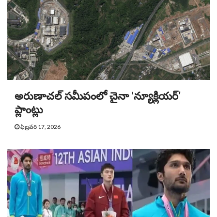
అరుణాచల్ సమీపంలో చైనా ‘న్యూక్లియర్’
ప్లాంట్లు
ఫిబ్రవరి 17, 2026