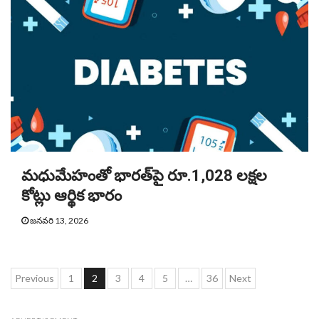
మధుమేహంతో భారత్‌పై రూ.1,028 లక్షల
కోట్లు ఆర్థిక భారం
జనవరి 13, 2026
Posts
Previous
1
2
3
4
5
…
36
Next
pagination