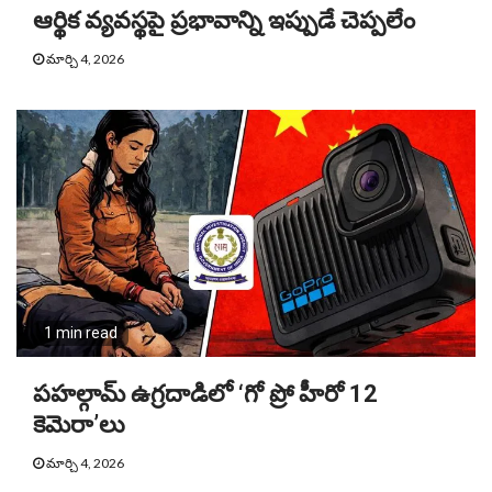
ఆర్థిక వ్యవస్థపై ప్రభావాన్ని ఇప్పుడే చెప్పలేం
మార్చి 4, 2026
1 min read
పహల్గామ్‌ ఉగ్రదాడిలో ‘గో ప్రో హీరో 12
కెమెరా’లు
మార్చి 4, 2026