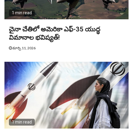
1 min read
చైనా చేతిలో అమెరికా ఎఫ్-35 యుద్ధ
విమానాల భవిష్యత్!
మార్చి 11, 2026
1 min read