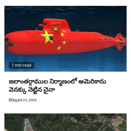
1 min read
జలాంతర్గాముల నిర్మాణంలో అమెరికాను
వెనక్కు నెట్టిన చైనా
ఫిబ్రవరి 21, 2026