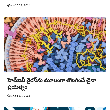
జనవరి 22, 2026
హెచ్‌ఐవీ వైరస్‌ను మూలంగా తొలగించే చైనా
ప్రయత్నం
జనవరి 17, 2026