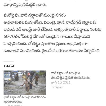
మార్గాన్ని పునరుద్ధరించారు.
మరోవైపు, భారీ వర్షాలతో ముంబై నగరం
అతలాకుతలమవుతోంది. ముంబై, థానే, రాయ్‌గఢ్ జిల్లాలకు
ఐఎండీ రెడ్ అలర్ట్ః జారీ చేసింది. అత్యంత భారీ వర్షాలు, గంటకు
60-70 కిలోమీటర్ల వేగంతో బలమైన గాలులు వీస్తాయని
హెచ్చరించింది. లోతట్టు ప్రాంతాల ప్రజలు అప్రమత్తంగా
ఉండాలని సూచించింది. రైలు సేవలకు అంతరాయం ఏర్పడింది.
Related
భారీ వర్షాలతో ముంబైని
ముంచెత్తిన నైరుతి రుతుపవనం
జూన్ 10, 2021
In "ఇంకా"
భారీ వర్షాలతో ముంబై మహానగరం
అతలాకుతలం