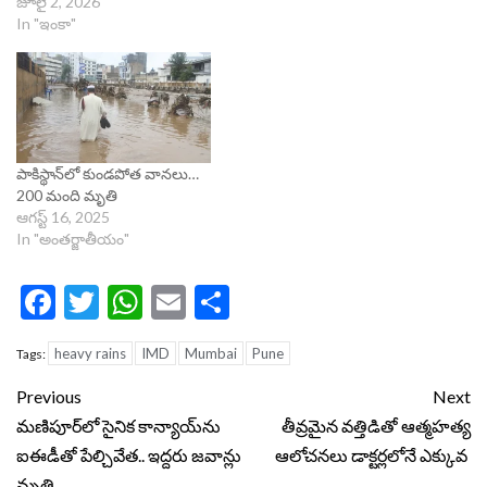
జూలై 2, 2026
In "ఇంకా"
పాకిస్థాన్‌లో కుండపోత వానలు…
200 మంది మృతి
ఆగస్ట్ 16, 2025
In "అంతర్జాతీయం"
Facebook
Twitter
WhatsApp
Email
Share
heavy rains
IMD
Mumbai
Pune
Tags:
Continue
Previous
Next
Reading
మణిపూర్‌లో సైనిక కాన్యాయ్‌ను
తీవ్రమైన వత్తిడితో ఆత్మహత్య
ఐఈడీతో పేల్చివేత.. ఇద్దరు జవాన్లు
ఆలోచనలు డాక్టర్లలోనే ఎక్కువ
మృతి