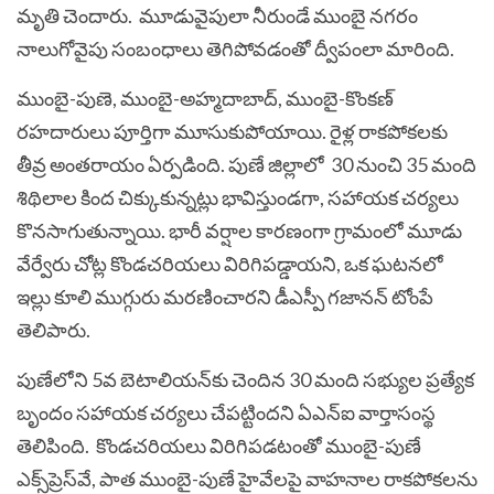
మృతి చెందారు. మూడువైపులా నీరుండే ముంబై నగరం
నాలుగోవైపు సంబంధాలు తెగిపోవడంతో ద్వీపంలా మారింది.
ముంబై-పుణె, ముంబై-అహ్మదాబాద్, ముంబై-కొంకణ్‌
రహదారులు పూర్తిగా మూసుకుపోయాయి. రైళ్ల రాకపోకలకు
తీవ్ర అంతరాయం ఏర్ప‌డింది. పుణే జిల్లాలో 30 నుంచి 35 మంది
శిథిలాల కింద చిక్కుకున్నట్లు భావిస్తుండగా, సహాయక చర్యలు
కొనసాగుతున్నాయి. భారీ వర్షాల కారణంగా గ్రామంలో మూడు
వేర్వేరు చోట్ల కొండచరియలు విరిగిపడ్డాయని, ఒక ఘటనలో
ఇల్లు కూలి ముగ్గురు మరణించారని డీఎస్పీ గజానన్ టోంపే
తెలిపారు.
పుణేలోని 5వ బెటాలియన్‌కు చెందిన 30 మంది సభ్యుల ప్రత్యేక
బృందం సహాయక చర్యలు చేపట్టిందని ఏఎన్ఐ వార్తాసంస్థ
తెలిపింది. కొండచరియలు విరిగిపడటంతో ముంబై-పుణే
ఎక్స్‌ప్రెస్‌వే, పాత ముంబై-పుణే హైవేలపై వాహనాల రాకపోకలను