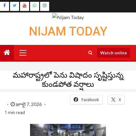
Skip
Instagram
to
Youtube
content
NIJAM TODAY
Primary
Watch online
Menu
మహారాష్ట్రలో పెను విషాదం సృష్టిస్తున్న
కుండపోత వర్షాలు
Facebook
X
జూలై 7, 2026
1 min read