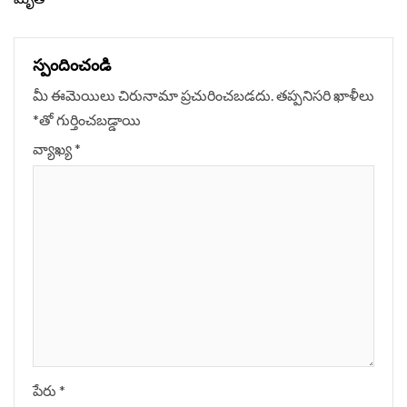
స్పందించండి
మీ ఈమెయిలు చిరునామా ప్రచురించబడదు.
తప్పనిసరి ఖాళీలు
*
‌తో గుర్తించబడ్డాయి
వ్యాఖ్య
*
పేరు
*