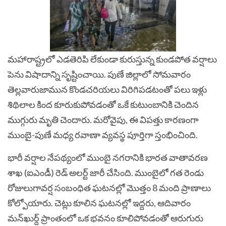
మహారాష్ట్రలో ఎడతెరిపి లేకుండా కురుస్తున్న కుండపోత వర్షాలు
పెను విషాదాన్ని సృష్టించాయి. పుణే జిల్లాలో సోమవారం
తెల్లవారుజామున కొండచరియలు విరిగిపడటంతో పలు ఇళ్లు
శిథిలాల కింద కూరుకుపోవడంతో ఒకే కుటుంబానికి చెందిన
ముగ్గురు మృతి చెందారు. మరోవైపు, ఈ విపత్తు కారణంగా
ముంబై-పుణే మధ్య రవాణా వ్యవస్థ పూర్తిగా స్తంభించింది.
భారీ వర్షాల నేపథ్యంలో ముంబై నగరానికి భారత వాతావరణ
శాఖ (ఐఎండీ) రెడ్ అలర్ట్ జారీ చేసింది. ముంబైలో గత రెండు
రోజులుగావర్ష సంబంధిత ఘటనల్లో మొత్తం 8 మంది ప్రాణాలు
కోల్పోయారు. చెట్లు కూలిన ఘటనల్లో ఇద్దరు, ఆదివారం
మన్‌ఖుర్ద్ ప్రాంతంలో ఒక భవనం కూలిపోవడంతో ఆరుగురు