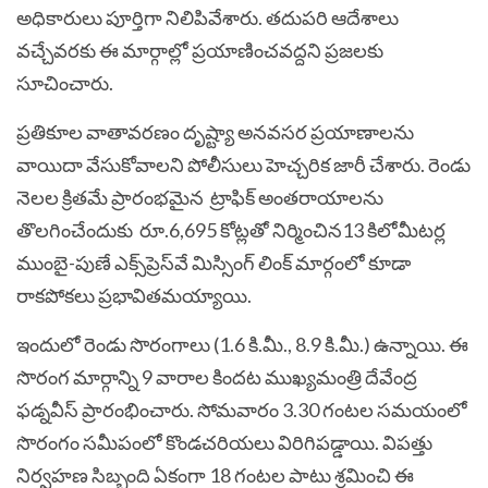
అధికారులు పూర్తిగా నిలిపివేశారు. తదుపరి ఆదేశాలు
వచ్చేవరకు ఈ మార్గాల్లో ప్రయాణించవద్దని ప్రజలకు
సూచించారు.
ప్రతికూల వాతావరణం దృష్ట్యా అనవసర ప్రయాణాలను
వాయిదా వేసుకోవాలని పోలీసులు హెచ్చరిక జారీ చేశారు. రెండు
నెలల క్రితమే ప్రారంభమైన ట్రాఫిక్‌ అంతరాయాలను
తొలగించేందుకు రూ.6,695 కోట్లతో నిర్మించిన13 కిలోమీటర్ల
ముంబై-పుణే ఎక్స్‌ప్రెస్‌వే మిస్సింగ్ లింక్ మార్గంలో కూడా
రాకపోకలు ప్రభావితమయ్యాయి.
ఇందులో రెండు సొరంగాలు (1.6 కి.మీ., 8.9 కి.మీ.) ఉన్నాయి. ఈ
సొరంగ మార్గాన్ని 9 వారాల కిందట ముఖ్యమంత్రి దేవేంద్ర
ఫడ్న‌వీస్‌ ప్రారంభించారు. సోమవారం 3.30 గంటల సమయంలో
సొరంగం సమీపంలో కొండచరియలు విరిగిపడ్డాయి. విప‌త్తు
నిర్వ‌హ‌ణ సిబ్బంది ఏకంగా 18 గంటల పాటు శ్రమించి ఈ