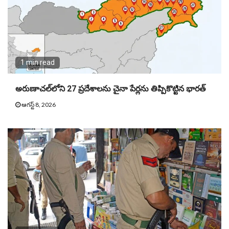
1 min read
అరుణాచల్‌లోని 27 ప్రదేశాలను చైనా పేర్లను తిప్పికొట్టిన భారత్
ఆగస్ట్ 8, 2026