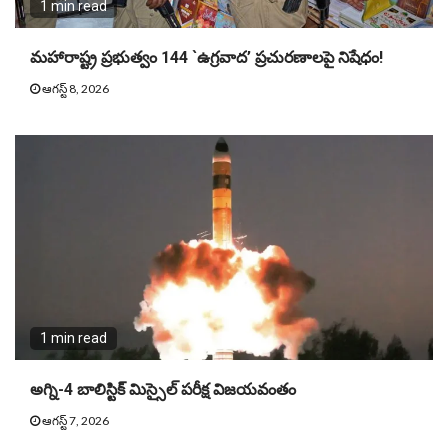
1 min read
మహారాష్ట్ర ప్రభుత్వం 144 `ఉగ్రవాద’ ప్రచురణాలపై నిషేధం!
ఆగస్ట్ 8, 2026
1 min read
అగ్ని-4 బాలిస్టిక్ మిస్సైల్ పరీక్ష విజయవంతం
ఆగస్ట్ 7, 2026