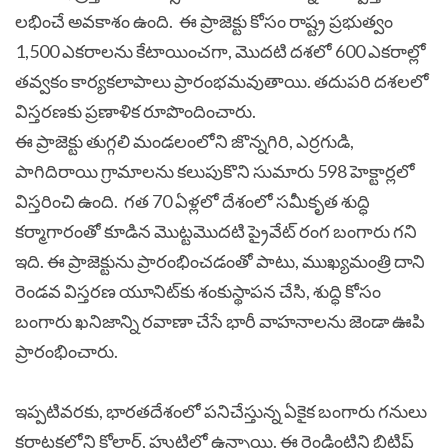
లభించే అవకాశం ఉంది.
ఈ ప్రాజెక్టు కోసం రాష్ట్ర ప్రభుత్వం
1,500 ఎకరాలను కేటాయించగా, మొదటి దశలో 600 ఎకరాల్లో
తవ్వకం కార్యకలాపాలు ప్రారంభమవుతాయి. తదుపరి దశలలో
విస్తరణకు ప్రణాళిక రూపొందించారు.
ఈ ప్రాజెక్టు తుగ్గలి మండలంలోని జొన్నగిరి, ఎర్రగుడి,
పాగిదిరాయి గ్రామాలను కలుపుకొని సుమారు 598 హెక్టార్లలో
విస్తరించి ఉంది.
గత 70 ఏళ్లలో దేశంలో సమీకృత శుద్ధి
కర్మాగారంతో కూడిన మొట్టమొదటి ప్రైవేట్ రంగ బంగారు గని
ఇది. ఈ ప్రాజెక్టును ప్రారంభించడంతో పాటు, ముఖ్యమంత్రి దాని
రెండవ విస్తరణ యూనిట్‌కు శంకుస్థాపన చేసి, శుద్ధి కోసం
బంగారు ఖనిజాన్ని రవాణా చేసే భారీ వాహనాలను జెండా ఊపి
ప్రారంభించారు.
ఇప్పటివరకు, భారతదేశంలో పనిచేస్తున్న ఏకైక బంగారు గనులు
కర్ణాటకలోని కోలార్, హుట్టిలో ఉన్నాయి. ఈ రెండింటిని బ్రిటిష్