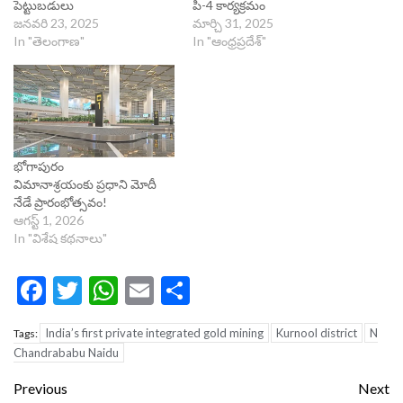
పెట్టుబ‌డులు
పి-4 కార్యక్రమం
జనవరి 23, 2025
మార్చి 31, 2025
In "తెలంగాణ"
In "ఆంధ్రప్రదేశ్"
భోగాపురం
విమానాశ్రయంకు ప్రధాని మోదీ
నేడే ప్రారంభోత్సవం!
ఆగస్ట్ 1, 2026
In "విశేష కథనాలు"
Facebook
Twitter
WhatsApp
Email
Share
India’s first private integrated gold mining
Kurnool district
N
Tags:
Chandrababu Naidu
Continue
Previous
Next