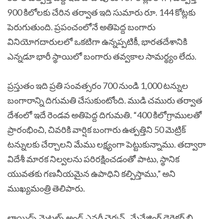
900 కిలోలకు చేరిన తర్వాత ఇది సుమారు రూ. 144 కోట్లకు
పెరుగుతుంది. ప్రపంచంలోనే అతిపెద్ద బంగారు
వినియోగదారులలో ఒకటిగా ఉన్నప్పటికీ, భారతదేశానికి
ఎన్నడూ భారీ స్థాయిలో బంగారు తవ్వకాల సామర్థ్యం లేదు.
ప్రస్తుతం ఇది ప్రతి సంవత్సరం 700 నుండి 1,000 టన్నుల
బంగారాన్ని దిగుమతి చేసుకుంటోంది. ముడి చమురు తర్వాత
దేశంలో ఇదే రెండవ అతిపెద్ద దిగుమతి. “400 కిలోగ్రాములతో
ప్రారంభించి, చివరికి వార్షిక బంగారు ఉత్పత్తిని 50 మెట్రిక్
టన్నులకు చేర్చాలని మేము లక్ష్యంగా పెట్టుకున్నాము. తద్వారా
విదేశీ మారక నిల్వలను పరిరక్షించడంతో పాటు, స్థానిక
యువతకు గణనీయమైన ఉపాధిని కల్పిస్తాము,” అని
ముఖ్యమంత్రి తెలిపారు.
లాయిడ్స్ మెటల్స్ అండ్ ఎనర్జీ చైర్మన్, మేనేజింగ్ డైరెక్టర్ బి.