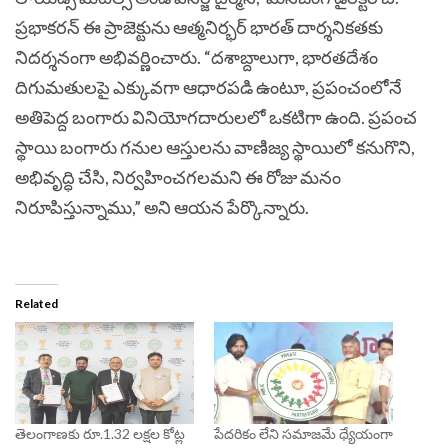
ప్రభాకరన్ ఈ ప్రాజెక్టును ఆత్మనిర్భర్ భారత్ దార్శనికతకు
నిదర్శనంగా అభివర్ణించారు. “దశాబ్దాలుగా, భారతదేశం
దిగుమతులపై ఎక్కువగా ఆధారపడి ఉంటూ, ప్రపంచంలోనే
అతిపెద్ద బంగారు వినియోగదారులలో ఒకటిగా ఉంది. ప్రపంచ
స్థాయి బంగారు గనుల ఆస్తులను వాణిజ్య స్థాయిలో కనుగొని,
అభివృద్ధి చేసి, నిర్వహించగలమని ఈ రోజు మనం
నిరూపిస్తున్నాము,” అని ఆయన పేర్కొన్నారు.
Related
తెలంగాణకు రూ.1.32 ల‌క్ష‌ల కోట్ల
పేదరికం లేని సమాజమే ధ్యేయంగా