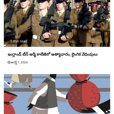
1 min read
ఇంగ్లాండ్ టీన్ ఆర్మీ కాలేజీలో అత్యాచారం, లైంగిక వేధింపులు
ఆగస్ట్ 7, 2026