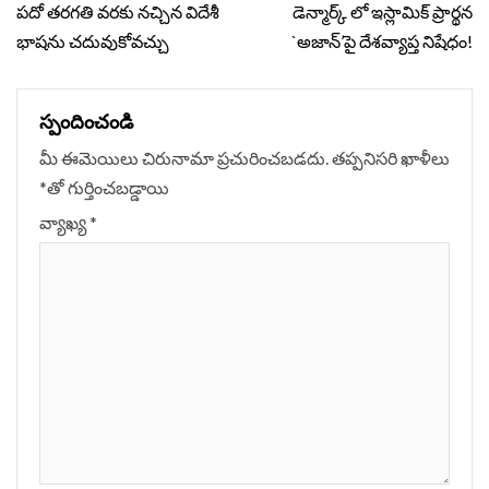
Reading
పదో తరగతి వరకు నచ్చిన విదేశీ
డెన్మార్క్ లో ఇస్లామిక్ ప్రార్థన
భాషను చదువుకోవచ్చు
`అజాన్‌’పై దేశవ్యాప్త నిషేధం!
స్పందించండి
మీ ఈమెయిలు చిరునామా ప్రచురించబడదు.
తప్పనిసరి ఖాళీలు
*
‌తో గుర్తించబడ్డాయి
వ్యాఖ్య
*