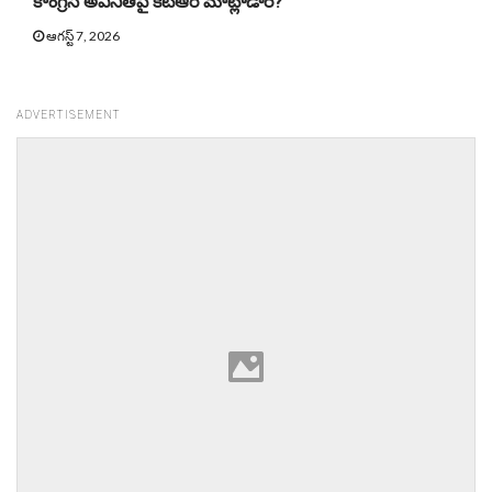
కాంగ్రెస్ అవినీతిపై కెటిఆర్ మాట్లాడారే?
ఆగస్ట్ 7, 2026
ADVERTISEMENT