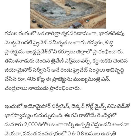
గనుల రంగంలో ఒక చారిత్రాత్మక పరిణామంగా, భారతదేశపు
మొట్టమొదటి ప్రైవేట్ సమీకృత బంగారు తవ్వకం, శుద్ధి
ప్రాజెక్టును ఆంధ్రప్రదేశ్‌లోని కర్నూలు జిల్లాలో ప్రారంభించారు.
తమిళనాడుకు చెందిన త్రివేణి ఎర్త్‌మూవర్స్, కర్ణాటకకు చెందిన
జియోమైసోర్ సర్వీసెస్ అనే రెండు ప్రైవేట్ సంస్థలు అభివృద్ధి
చేసిన రూ. 405 కోట్ల ఈ ప్రాజెక్టును ముఖ్యమంత్రి ఎన్.
చంద్రబాబు నాయుడు ప్రారంభించారు.
ఇందులో జియోమైసోర్ సర్వీసెస్, డెక్కన్ గోల్డ్ మైన్స్ లిమిటెడ్‌తో
భాగస్వామ్యం కుదుర్చుకుంది. ఈ గని రాబోయే రెండేళ్లలో
సుమారు 2,000 కిలోల బంగారాన్ని ఉత్పత్తి చేస్తుందని అంచనా
వేయగా, ప్రస్తుత సంవత్సరంలో 0.6-0.8 టన్నుల ఉత్పత్తి