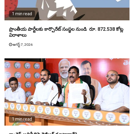
1 min read
ప్రాంతీయ పార్టీలకు కార్పొరేట్ సంస్థల నుండి రూ. 872.538 కోట్ల
విరాళాలు
ఆగస్ట్ 7, 2026
1 min read