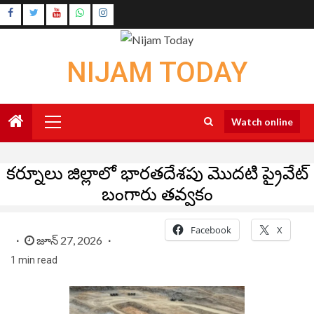
Skip
Instagram
to
Youtube
content
NIJAM TODAY
Primary
Watch online
Menu
కర్నూలు జిల్లాలో భారతదేశపు మొదటి ప్రైవేట్
బంగారు తవ్వకం
Facebook
X
జూన్ 27, 2026
1 min read