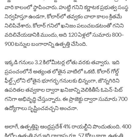
వారి కాలంలో స్థాపించారు. హుట్టి గనిని కర్ణాటక ప్రభుత్వ సంస్థ
నిర్వహిస్తూ ఉండగా, కోలార్‌లో తవ్వకం చాలా కాలం క్రితమే
నిలిపివేశారు. కోలార్ గనిలో ఖనిజం పలుచబడటంతో గనిని
వదిలివేయడానికి ముందు, అది 120 ఏళ్లలో సుమారు 800–
900 టన్నుల బంగారాన్ని ఉత్పత్తి చేసింది.
ఇక్కడి గనులు 3.2 కిలోమీటర్ల లోతు వరకు తవ్వారు. ఇది
ప్రపంచంలోనే అత్యంత లోతైన వాటిలో ఒకటి. కోలార్ గోల్డ్
ఫీల్డ్స్‌లోని లోతైన భూగర్భ గనులకు భిన్నంగా, జొన్నగిరిని
ఉపరితల తవ్వకాల ద్వారా ఖనిజాన్ని వెలికితీసే ఓపెన్-పిట్
గనిగా అభివృద్ధి చేస్తున్నారు. ఈ ప్రాజెక్టు ద్వారా సుమారు 700
ఉద్యోగాలు సృష్టించవచ్చని అంచనా.
అలాగే, ఉత్పత్తిపై ఆంధ్రప్రదేశ్ 4% రాయల్టీని పొందుతుంది. 400
కిలోల ఉత్పత్తి వద్ద ఇది దాదాపు రూ. 57 కోట్లు కాగా, ఉత్పత్తి