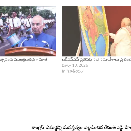
 ఉత్సవంకు ముఖ్యఅతిధిగా మాజీ
ఆర్ఎస్ఎస్ ప్రతినిధి సభ సమావేశాలు ప్రారం
మార్చి 13, 2026
In "జాతీయం"
కాంగ్రెస్ `ఎమర్జెన్సీ మనస్తత్వం’ వెల్లడించిన రేవంత్ రెడ్డి `హి