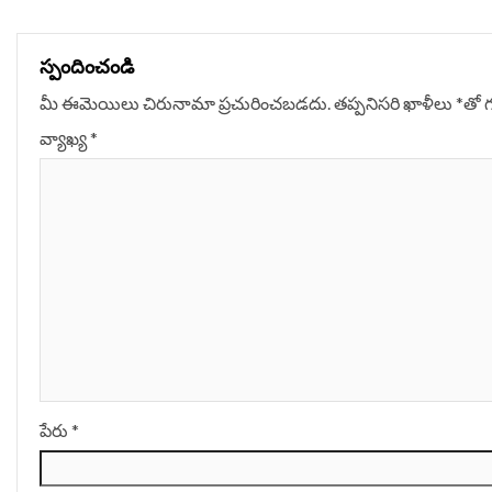
స్పందించండి
మీ ఈమెయిలు చిరునామా ప్రచురించబడదు.
తప్పనిసరి ఖాళీలు
*
‌తో 
వ్యాఖ్య
*
పేరు
*