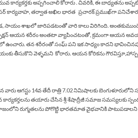
ువ కార్యకర్తకు అప్పగించాలి కోరారు . చివరికి, ఈ బాధ్యతను అప్ప
సహా సర్ కార్యవాహ, తర్వాత అఖిల భారత ప్రచారక్ ప్రముఖ్‌గా పనిచేశార
్కడ, సాయం శాఖలో జారిపడటంతో వారి కాలు విరిగింది. అంతకుమ
ఇన్ఫెక్షన్ ఆయన శరీరం అంతటా వ్యాపించటంతో, క్రమంగా ఆయన అవ
ో ఉంచారు. తన శరీరంతో సంఘ్ పని ఇక సాధ్యం కాదని భావించినప్
ాలయంకు తీసుకొని వెళ్ళమని కోరారు. ఆయన కోరికను గౌరవిస్తూ,హాస్
 వారు ఆగస్టు 14వ తేదీ రాత్రి 7.02 నిమిషాలకు బెంగుళూరులోని
కార్యకర్తలను తయారు చేసిన శ్రీ శేషాద్రీజీ సమాజ సమస్యలకు స్పం
ారు. సమాజంలోని రుగ్మతలను పోగొట్టి భారతమాత వైభవానికి పాటుపడాల