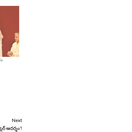
భం
Next
ట్లర్ ఆదర్శం’!