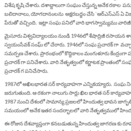
విశేష కృషి చేశారు. దశాబ్దాలుగా సంఘం చేస్తున్న అనేక రకాల
బలిదానాలు, యోగదానంలను అక్షరబద్ధం చేసి `ఆర్ఎస్ఎస్ ఏ విజన్ 
పేరుతో వచ్చింది. ఇట్లా సంఘ పనిలో వారి భాగస్వామ్యము వ
మైసూరు విశ్వవిద్యాలయం నుండి 1946లో శేషాద్రిజీ రసాయన శాస్త్
స్వయంసేవక్ సంఘ్ లో చేరారు. 1946లో సంఘ ప్రచారక్ గా వచ్చ
సమర్పణ చేశారు. ప్రారంభంలో కొద్దికాలం మంగుళూరు కేంద్రంగా పన
ప్రచారక్ గా పనిచేశారు. వారి నేతృత్వంలో కర్ణాటక ప్రాంతంలో సంఘపన
ప్రచారక్ గ పనిచేసారు.
1987లో అఖిలభారత సర్ కార్యవాహగా ఎన్నికయ్యారు. సంఘ నియ
జరుగుతుంది. ఆ రకంగా నాలుగు సార్లు ఖిల భారత సర్ కార్యవాహ
1987 నుంచి దేశంలో సామాన్య ప్రజలలో హిందుత్వ భావన జాగృ
సమయంలో అనేక ఇతర సందర్భాలలో వారి నేతృత్వములో హి
ఈ రోజున దేశవ్యాప్తంగా కనబడుతున్న హిందుత్వ జాగరణ కు రూ