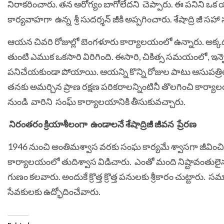
నిరాకరించారు. తన ఆరోగ్యం బాగోలేదని చెప్పారు. ఈ పనిని ఒక య
కార్యవాహగా ఉన్న శ్రీ సుదర్శన్ జీకి అప్పగించారు. శేషాద్రి జీ 
ఆయన చివరి రోజుల్లో బెంగళూరు కార్యాలయంలో ఉన్నారు. అక
తుంటి ఎముక ఒకసారి విరిగింది. ఈసారి, చికిత్స సమయంలో, 
పనిచేయకుండా పోయాయి. ఆయన్ని కొన్ని రోజుల పాటు ఆసుపత్రిల
తనకు అమర్చిన ప్రాణ రక్షణ పరికరాలన్నింటినీ తొలగించి కార్య
నుండి వారిని సంఘ్ కార్యాలయానికి తీసుకువచ్చారు.
నిరంతరం క్రియాశీలంగా ఉండాలనే శేషాద్రిజీ జీవన ప్రేరణ
1946 నుంచి అంతిమశ్వాస వరకు సంఘ కార్యమే శ్వాసగా జీవించిన
కార్యాలయంలో తుదిశ్వాస విడిచారు. ఎంతో మంది నిష్టావంతులైన 
గుణం కలవారు. అందుకే క్రొత్త క్రొత్త పనులకు శ్రీకారం చుట్ట
సేవకులకు ఉద్భోదించేవారు.