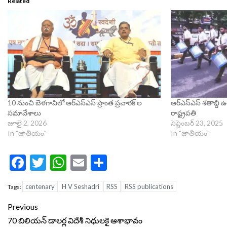
Related
10 నుంచి బెళగావిలో ఆర్ఎస్ఎస్ ప్రాంత ప్రచారక్ ల
ఆర్ఎస్ఎస్ శతాబ్ది
సమావేశాలు
రాష్ట్రపతి
జూలై 2, 2026
సెప్టెంబర్ 23, 2025
In "జాతీయం"
In "జాతీయం"
Facebook
Twitter
WhatsApp
Email
Share
centenary
H V Seshadri
RSS
RSS publications
Tags:
Continue
Previous
Reading
70 బిలియన్ డాలర్ల విదేశీ నిధులకై ఆశాభావం