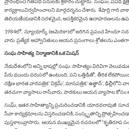
ప్రారంభించి గతివిధి పనులకు శ్రీకారం చుట్టారు. సంఘం, వివిధ క్షే
కార్యక్రాలునిర్వహించాలని మార్గదర్శనం చేశారు. శేషాద్రి గారి 
తెలియజేయడానికి సరళమైన, ఆసక్తికరమైన ఉదాహరణలను ఉప
1984లో, న్యూయార్క్ (అమెరికా)లో జరిగిన ప్రపంచ హిందూ సదస్సు
వారు ప్రత్యేక ఆహ్వానితులు.ఆయన ప్రసంగాలు శ్రోతలను ఎంతగాన
సంఘ సాహిత్య నిర్మాణానికి ఒక మిషన్
నేడుదేశంలోని అన్ని భాషల్లో సంఘ సాహిత్యం విరివిగా వెలువడుతోం
పేరు ముందు వరుసలో ఉంటుంది. పని ఒత్తిడితో, తీరిక లేకప
దక్షిణ భారత వారపత్రిక ‘విక్రమ్’, మాసపత్రిక ‘ఉత్థాన్’, ఢిల్లీలోని 
తరచుగా వ్యాసాలు రాసేవారు. పాఠకులు ఆయన వ్యాసాల కోసం ఆ
సంఘ్, ఇతర సాహిత్యాన్ని ప్రచురించడానికి యాదవరావుజీ సూచన 
సేవా కార్యక్రమాలను విస్తరించడానికి, సంస్కృతాన్ని ప్రోత్సహించడాన
పుస్తకాలువ్రాసారు. ఆయన ముఖ్యమైన రచనలలో “కృతిరూప సంఘ ద