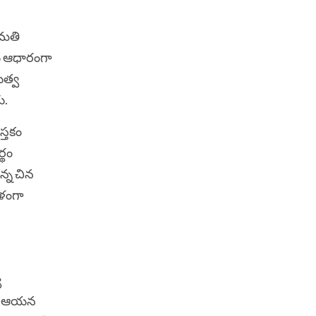
ుమతి
ు ఆధారంగా
ుత్వ
ు.
స్తకం
్థం
న్న చిన
రళంగా
ా
ానీ ఆయన