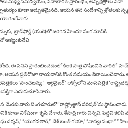
త్రాలు మధ్య సమన్వయం, సేవాభారతి ప్రారంభం, అన్ని క్షేత్రాలు సేవా
వాక్చాతుర్యం కూడా అద్భుతమైనది. ఆయన తన సందేశాన్ని శ్రోతలకు స్పష
యోగించేవారు.
కు, బ్రాడ్‌ఫోర్డ్ (యుకె)లో జరిగిన హిందూ సంగ మానికి
ో ఆకట్టుకునేవి
ది. ఈ పనిని ప్రారంభించడంలో కీలక పాత్ర పోషించిన వారిలో హెచ్. వి
ోయినా, ఆయన ప్రతిరోజూ రాయడానికి కొంత సమయం కేటాయించేవార
వారపత్రికలు ‘పాంచజన్య ‘, ‘ఆర్గనైజర్’, లక్నోలోని మాసపత్రిక ‘రాష్ట్రధర
సక్తిగా ఎదురుచూసేవారు.
మేరకు వారు బెంగళూరులో ‘రాష్ట్రోత్థాన్ పరిషత్’ను స్థాపించా
ికి కూడా విశేషంగా కృషి చేశారు. శేషాద్రి గారు చిన్నవి, పెద్దవి కలిపి
ర్శన్,” “యుగవతార్,” దేశ్ బంత్ గయా,” “నాన్యః పంథా,” ” హి