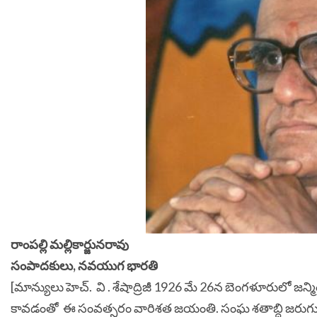
రాంపల్లి మల్లికార్జునరావు
సంపాదకులు, నవయుగ భారతి
[మాన్యులు హెచ్. వి . శేషాద్రిజీ 1926 మే 26న బెంగళూరులో జన్
కావడంతో ఈ సంవత్సరం వారిశత జయంతి. సంఘ శతాబ్ది జరుగ