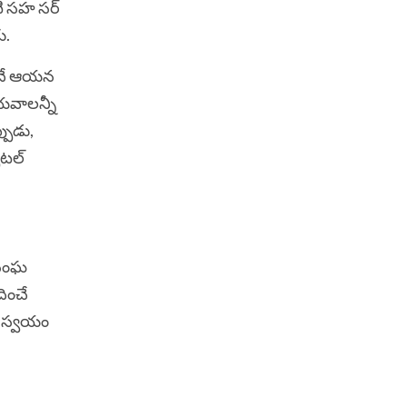
టి సహ సర్
ు.
ుందే ఆయన
యవాలన్నీ
పుడు,
పటల్
 సంఘ
దించే
ని స్వయం