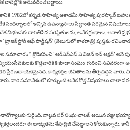
నేక భాషల్లోకి అనువదించబడ్డాయి.
పుస్తకానికి 1982లో కన్నడ సాహిత్య అకాడమీ సాహిత్య పురస్కార్ బహ
అనేక సందర్భాలలో ఇచ్చిన ఉపన్యాసాలు సిద్ధాంత పరమైన విషయాల
దేశ విభజనకు దారితీసిన పరిస్థితులను, అనేక గ్రంథాలు, ఆనాటి ప్రభ
ాజిక్ స్టోరీ ఆఫ్ పార్టీషన్’ (తెలుగులో కాళరాత్రి) పుస్తకం రచించార
రమాల సమాచారం “, క్రోడికరించి `ఆర్ఎస్ఎస్ ఎ విజన్ ఇన్ ఆక్షన్’ అనే పు
 స్వయంసేవకులకు కొత్తవారికి కి కూడా సంఘం గురించి సవివరంగా అర
్రేరణదాయకమైనది. కార్యకర్తల జీవితాలను తీర్చిదిద్దిన వారు. చి
ించారు. వారి సమావేశంలో కూర్చుంటే అనేక కొత్త విషయాలు చాలా స
నారోగ్యాలకు గురైంది. నాల్గవ సర్ సంఘ చాలక్ అయిన రజ్జు భయ్య
ర్తలందరూ ఈ బాధ్యతను శేషాద్రిజీ చేపట్టాలని కోరుకున్నారు. క