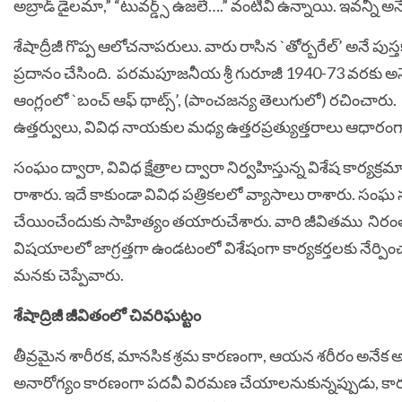
అబ్రాడ్ డైలమా,” “టువర్డ్స్ ఉజలే….” వంటివి ఉన్నాయి. ఇవన్నీ అ
శేషాద్రీజీ గొప్ప ఆలోచనాపరులు. వారు రాసిన `తోర్బరేల్’ అనే 
ప్రదానం చేసింది. పరమపూజనీయ శ్రీ గురూజీ 1940-73 వరకు 
ఆంగ్లంలో `బంచ్ ఆఫ్ థాట్స్’, (పాంచజన్య తెలుగులో) రచించారు. 
ఉత్తర్వులు, వివిధ నాయకుల మధ్య ఉత్తరప్రత్యుత్తరాలు ఆధారంగా `ట్ర
సంఘం ద్వారా, వివిధ క్షేత్రాల ద్వారా నిర్వహిస్తున్న విశేష కార్యక్
రాశారు. ఇదే కాకుండా వివిధ పత్రికలలో వ్యాసాలు రాశారు. సంఘ
చేయించేందుకు సాహిత్యం తయారుచేశారు. వారి జీవితము నిరంతర ప
విషయాలలో జాగ్రత్తగా ఉండటంలో విశేషంగా కార్యకర్తలకు నేర్ప
మనకు చెప్పేవారు.
శేషాద్రిజీ జీవితంలో చివరిఘట్టం
తీవ్రమైన శారీరక, మానసిక శ్రమ కారణంగా, ఆయన శరీరం అనేక అ
అనారోగ్యం కారణంగా పదవీ విరమణ చేయాలనుకున్నప్పుడు, కార్యక