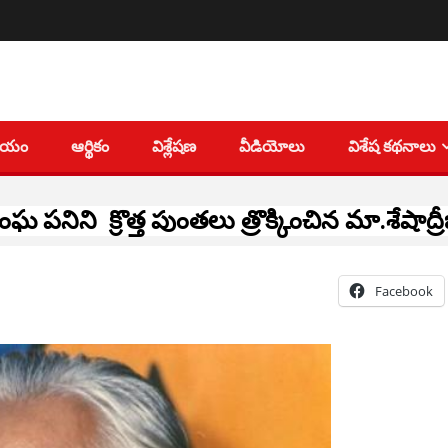
తీయం
ఆర్థికం
విశ్లేషణ
వీడియోలు
విశేష కథనాలు
ఘ పనిని క్రొత్త పుంతలు త్రొక్కించిన మా.శేషాద్ర
Facebook