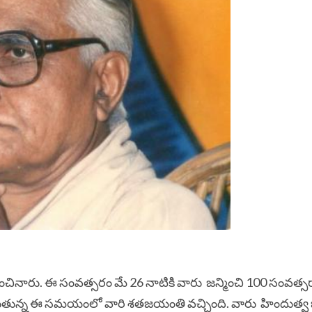
మించినారు. ఈ సంవత్సరం మే 26 నాటికి వారు జన్మించి 100 సంవత్సర
ుతున్న ఈ సమయంలో వారి శతజయంతి వచ్చింది. వారు హిందుత్వ