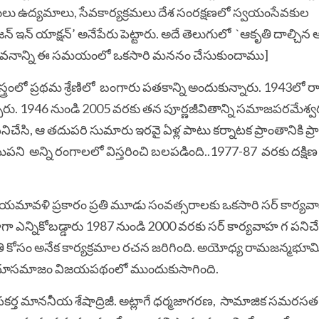
 పనులు ఉద్యమాలు, సేవకార్యక్రమలు దేశ సంరక్షణలో స్వయంసేవకుల
ఇన్ యాక్షన్’ అనేపేరు పెట్టారు. అదే తెలుగులో `ఆకృతి దాల్చిన 
ారిజీవనాన్ని ఈ సమయంలో ఒకసారి మననం చేసుకుందాము]
రంలో ప్రథమ శ్రేణిలో బంగారు పతకాన్ని అందుకున్నారు. 1943లో రాష
ారు. 1946 నుండి 2005 వరకు తన పూర్ణజీవితాన్ని సమాజపరమేశ్వర
ిచేసి, ఆ తదుపరి సుమారు ఇరవై ఏళ్ల పాటు కర్నాటక ప్రాంతానికి ప్
ి అన్ని రంగాలలో విస్తరించి బలపడింది..1977-87 వరకు దక్షిణ క్షేత్ర
మావళి ప్రకారం ప్రతి మూడు సంవత్సరాలకు ఒకసారి సర్ కార్యవా
గా ఎన్నికోబడ్డారు 1987 నుండి 2000 వరకు సర్ కార్యవాహ గ పనిచ
తి కోసం అనేక కార్యక్రమాల రచన జరిగింది. అయోధ్య రామజన్మభూ
ందూసమాజం విజయపథంలో ముందుకుసాగింది.
పకర్త మాననీయ శేషాద్రిజీ. అట్లాగే ధర్మజాగరణ, సామాజిక సమరస