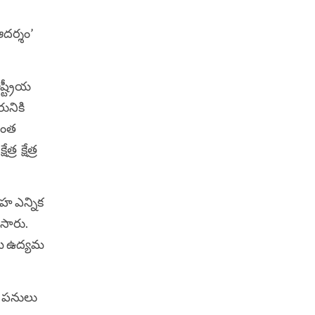
ఆదర్శం’
్ట్రీయ
ునికి
రాంత
 క్షేత్ర
హ ఎన్నిక
ేసారు.
మి ఉద్యమ
త పనులు