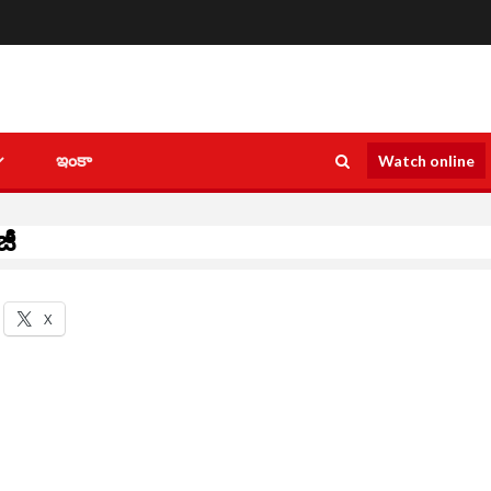
ఇంకా
Watch online
ీజీ
X