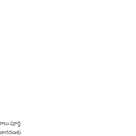
ాలు పూర్తి
 జాగరణకు