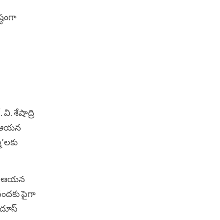
్టంగా
. శేషాద్రి
ు. ఆయన
్మ’లకు
రు. ఆయన
 వందకు పైగా
ందూస్