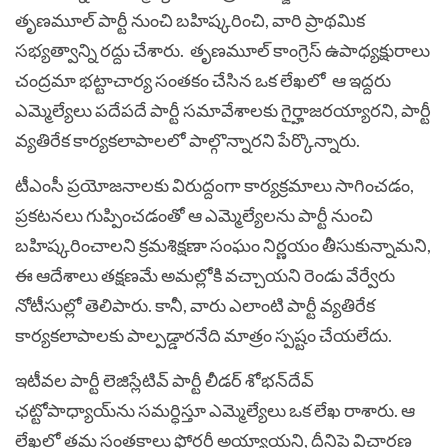
తృణమూల్ పార్టీ నుంచి బహిష్కరించి, వారి ప్రాథమిక
సభ్యత్వాన్ని రద్దు చేశారు. తృణమూల్ కాంగ్రెస్ ఉపాధ్యక్షురాలు
చంద్రమా భట్టాచార్య సంతకం చేసిన ఒక లేఖలో ఆ ఇద్దరు
ఎమ్మెల్యేలు పదేపదే పార్టీ సమావేశాలకు గైర్హాజరయ్యారని, పార్టీ
వ్యతిరేక కార్యకలాపాలలో పాల్గొన్నారని పేర్కొన్నారు.
టీఎంసీ ప్రయోజనాలకు విరుద్దంగా కార్యక్రమాలు సాగించడం,
ప్రకటనలు గుప్పించడంతో ఆ ఎమ్మెల్యేలను పార్టీ నుంచి
బహిష్కరించాలని క్రమశిక్షణా సంఘం నిర్ణయం తీసుకున్నామని,
ఈ ఆదేశాలు తక్షణమే అమల్లోకి వచ్చాయని రెండు వేర్వేరు
నోటీసుల్లో తెలిపారు. కానీ, వారు ఎలాంటి పార్టీ వ్యతిరేక
కార్యకలాపాలకు పాల్పడ్డారనేది మాత్రం స్పష్టం చేయలేదు.
ఇటీవల పార్టీ లెజిస్లేటివ్ పార్టీ లీడర్ శోభన్‌దేవ్
ఛట్టోపాధ్యాయ్‌ను సమర్ధిస్తూ ఎమ్మెల్యేలు ఒక లేఖ రాశారు. ఆ
లేఖలో తమ సంతకాలు ఫోర్జరీ అయ్యాయని, దీనిపై విచారణ