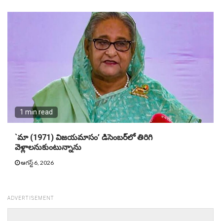
1 min read
`మా (1971) విజయమాసం’ డిసెంబర్‌లో తిరిగి
వెళ్లాలనుకుంటున్నాను
ఆగస్ట్ 6, 2026
ADVERTISEMENT