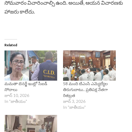
సోమవారం విచారించాల్సి ఉంది. అయితే, ఆయన విచారణకు
హాజరు కాలేదు.
Related
మమతా బెనర్జీ ఇంట్లో సీఐడీ
58 మంది టిఎంసి ఎమ్యెల్యేల
సోదాలు
తిరుగుబాటు.. ప్రతిపక్ష నేతగా
జూన్ 10, 2026
రితబ్రత
In "జాతీయం"
జూన్ 3, 2026
In "జాతీయం"