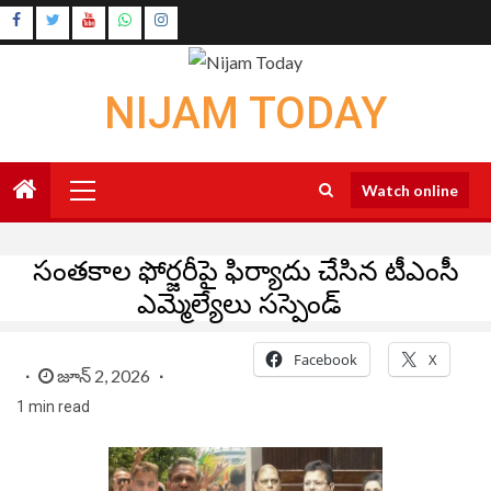
Skip
Instagram
to
Youtube
content
NIJAM TODAY
Primary
Watch online
Menu
సంతకాల ఫోర్జరీపై ఫిర్యాదు చేసిన టీఎంసీ
ఎమ్మెల్యేలు సస్పెండ్
Facebook
X
జూన్ 2, 2026
1 min read