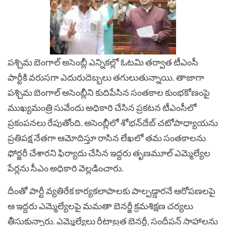
పశ్చిమ బెంగాల్ అసెంబ్లీ ఎన్నికల్లో ఓటమి తర్వాత టీఎంసీ
పార్టీకి వరుసగా ఎదురుదెబ్బలు తగులుతున్నాయి. తాజాగా
పశ్చిమ బెంగాల్ అసెంబ్లీని కుదిపేసిన సంతకాల కుంభకోణంపై
ముఖ్యమంత్రి సువేందు అధికారి చేసిన ప్రకటన టీఎంసీలో
ప్రకంపనలు రేపుతోంది. అసెంబ్లీలో శోభన్‌దేబ్ చటోపాధ్యాయను
ప్రతిపక్ష నేతగా ఆమోదిస్తూ రాసిన లేఖలో తమ సంతకాలను
ఫోర్జరీ చేశారని ఫిర్యాదు చేసిన ఇద్దరు తృణమూల్ ఎమ్మెల్యేల
పేర్లను సీఎం అధికారి వెల్లడించారు.
దీంతో పార్టీ వ్యతిరేక కార్యకలాపాలకు పాల్పడ్డారనే ఆరోపణలపై
ఆ ఇద్దరు ఎమ్మెల్యేలపై మమతా బెనర్జీ క్రమశిక్షణ చర్యలు
తీసుకున్నారు. ఎమ్మెల్యేలు రీటాబ్రత బెనర్జీ, సందీపన్ సాహాలను