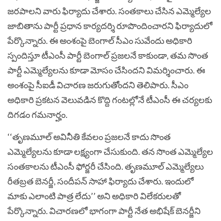
జరపాలని వారు ఫిర్యాదు చేశారు. సంతకాలు చేసిన ఎమ్మెల్యేల
జాబితాను పార్టీ ప్రధాన కార్యదర్శి రూపొందించారని ఫిర్యాదులో
పేర్కొన్నారు.
ఈ అంశంపై బెంగాల్ సీఎం సువేందు అధికారి
స్పందిస్తూ టీఎంసీ పార్టీ బెంగాల్ ప్రజలనే కాకుండా, తమ సొంత
పార్టీ ఎమ్మెల్యేలను కూడా మోసం చేసిందని విమర్శించారు. ఈ
అంశంపై సీఐడీ విచారణ జరుగుతోందని తెలిపారు. సీఎం
అధికారి ప్రకటన వెలువడిన కొద్ది గంటల్లోనే టీఎంసీ ఈ చర్యలకు
దిగడం గమనార్హం.
‘‘తృణమూల్ అవినీతి కేవలం ప్రజలనే కాదు సొంత
ఎమ్మెల్యేలను కూడా లక్ష్యంగా చేసుకుంది. తన సొంత ఎమ్మెల్యేల
సంతకాలను టీఎంసీ ఫోర్జరీ చేసింది. తృణమూల్ ఎమ్మెల్యేలు
రీతబ్రత బెనర్జీ, సందీపన్ సాహా ఫిర్యాదు చేశారు. ఇందులో
మాకు ఎలాంటి పాత్ర లేదు’’ అని అధికారి విలేకరులతో
పేర్కొన్నారు.
విచారణలో భాగంగా పార్టీ నేత అభిషేక్ బెనర్జీని