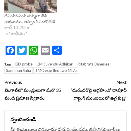
టీఎంసీకి ఎంపీ సుష్మితా దేవ్
రాజీనామా.. అస్సాం సీఎంతో భేటీ
జూన్ 10, 2026
In "జాతీయం"
Facebook
Twitter
WhatsApp
Email
Share
CiD probe
CM Suvendu Adhikari
Ritabrata Banerjee
Tags:
Sandipan Saha
TMC expelled two MLAs
Continue
Previous
Next
Reading
బెంగాల్‌లో మంత్రులుగా మరో 35
‘దురంధర్’పై ఆగ్రహంతో దావూద్
మంది ప్రమాణ స్వీకారం
గ్యాంగ్ ముంబయిలో ఉగ్ర కుట్ర!
స్పందించండి
మీ ఈమెయిలు చిరునామా ప్రచురించబడదు.
తప్పనిసరి ఖాళీలు