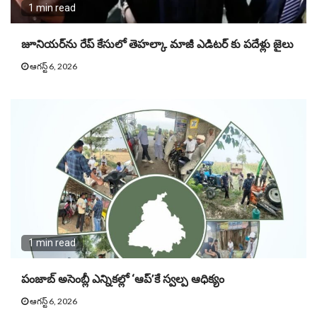
1 min read
జూనియ‌ర్‌ను రేప్ కేసులో తెహ‌ల్కా మాజీ ఎడిట‌ర్ కు పదేళ్లు జైలు
ఆగస్ట్ 6, 2026
1 min read
పంజాబ్ అసెంబ్లీ ఎన్నికల్లో ‘ఆప్’కే స్వల్ప ఆధిక్యం
ఆగస్ట్ 6, 2026