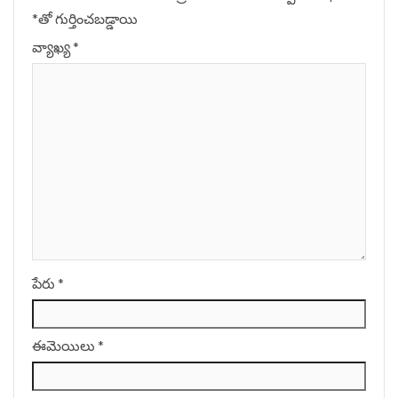
*
‌తో గుర్తించబడ్డాయి
వ్యాఖ్య
*
పేరు
*
ఈమెయిలు
*