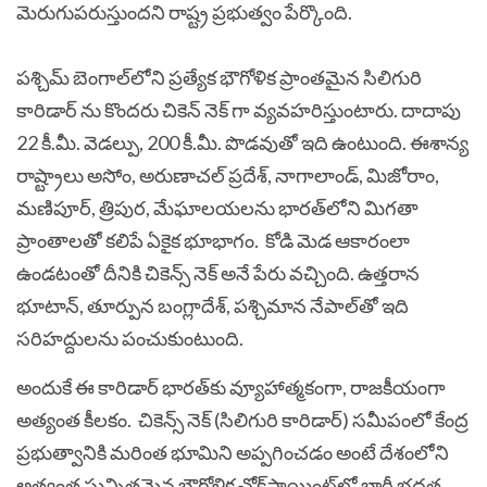
మెరుగుపరుస్తుందని రాష్ట్ర ప్రభుత్వం పేర్కొంది.
పశ్చిమ్ బెంగాల్‌లోని ప్రత్యేక భౌగోళిక ప్రాంతమైన సిలిగురి
కారిడార్ ‌ను కొందరు చికెన్ నెక్ గా వ్యవహరిస్తుంటారు.
దాదాపు
22 కీ.మీ. వెడల్పు, 200 కీ.మీ. పొడవుతో ఇది ఉంటుంది. ఈశాన్య
రాష్ట్రాలు అసోం, అరుణాచల్ ప్రదేశ్, నాగాలాండ్, మిజోరాం,
మణిపూర్, త్రిపుర, మేఘాలయలను భారత్‌లోని మిగతా
ప్రాంతాలతో కలిపే ఏకైక భూభాగం.
కోడి మెడ ఆకారంలా
ఉండటంతో దీనికి చికెన్స్ నెక్ అనే పేరు వచ్చింది. ఉత్తరాన
భూటాన్, తూర్పున బంగ్లాదేశ్, పశ్చిమాన నేపాల్‌తో ఇది
సరిహద్దులను పంచుకుంటుంది.
అందుకే ఈ కారిడార్ భారత్‌కు వ్యూహాత్మకంగా, రాజకీయంగా
అత్యంత కీలకం.
చికెన్స్ నెక్ (సిలిగురి కారిడార్) సమీపంలో కేంద్ర
ప్రభుత్వానికి మరింత భూమిని అప్పగించడం అంటే దేశంలోని
అత్యంత సున్నితమైన భౌగోళిక చోక్‌పాయింట్‌లో భారీ భద్రత,