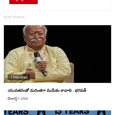
MORE STORIES
1 min read
యువతరంతో మరింతగా మమేకం కావాలి.. భగవత్
ఆగస్ట్ 7, 2026