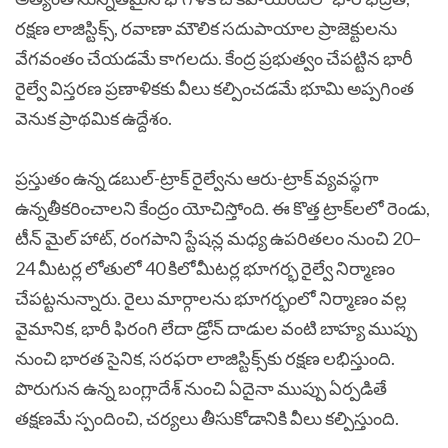
రక్షణ లాజిస్టిక్స్, రవాణా మౌలిక సదుపాయాల ప్రాజెక్టులను
వేగవంతం చేయడమే కాగలదు. కేంద్ర ప్రభుత్వం చేపట్టిన భారీ
రైల్వే విస్తరణ ప్రణాళికకు వీలు కల్పించడమే భూమి అప్పగింత
వెనుక ప్రాథమిక ఉద్దేశం.
ప్రస్తుతం ఉన్న డబుల్-ట్రాక్ రైల్వేను ఆరు-ట్రాక్ వ్యవస్థగా
ఉన్నతీకరించాలని కేంద్రం యోచిస్తోంది. ఈ కొత్త ట్రాక్‌లలో రెండు,
టీన్ మైల్ హాట్, రంగపాని స్టేషన్ల మధ్య ఉపరితలం నుంచి 20–
24 మీటర్ల లోతులో 40 కిలోమీటర్ల భూగర్భ రైల్వే నిర్మాణం
చేపట్టనున్నారు. రైలు మార్గాలను భూగర్భంలో నిర్మాణం వల్ల
వైమానిక, భారీ ఫిరంగి లేదా డ్రోన్‌ దాడుల వంటి బాహ్య ముప్పు
నుంచి భారత సైనిక, సరఫరా లాజిస్టిక్స్‌కు రక్షణ లభిస్తుంది.
పొరుగున ఉన్న బంగ్లాదేశ్ నుంచి ఏదైనా ముప్పు ఏర్పడితే
తక్షణమే స్పందించి, చర్యలు తీసుకోడానికి వీలు కల్పిస్తుంది.