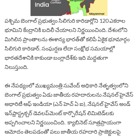
పశ్చిమ బెంగాల్ ప్రభుత్వం సిలిగురి కారిడార్లోని 120 ఎకరాల
భూమిని కేంద్రానికి బదిలీ చేయాలని నిర్ణయించింది. దేశంలోని
మిగిలిన ప్రాంతాలను ఈశాన్య భారత్‌తో కలిపే ఏకైక భూమార్గం
సిలిగురి కారిడార్. సంఘర్షణ లేదా సంక్షోభ సమయాల్లో
భారతదేశానికి కాకుండా బంగ్లాదేశ్‌కు ఇది మద్దతుగా
నిలుస్తుంది.
ఈ నేపథ్యంలో ముఖ్యమంత్రి సువేంద్ అధికారి నేతృత్వంలోని
బెంగాల్ ప్రభుత్వం ఏడు జాతీయ రహదారులను నేషనల్ హైవేస్
అథారిటీ ఆఫ్ ఇండియా (ఎన్ హెచ్ ఏ ఐ), నేషనల్ హైవేస్ అండ్
ఇన్‌ఫ్రాస్ట్రక్చర్ డెవలప్‌మెంట్ కార్పొరేషన్ లిమిటెడ్‌లకు
అప్పగించాలని నిర్ణయించింది.
క్యాబినెట్ సూత్రప్రాయంగా
ఆమోదం తెలపడంతో పలు జాతీయ రహదారి ప్రాజెక్టులపై