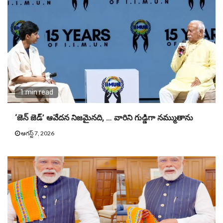
1 min read
‘జెన్ జెడ్’ ఆవేదన నిజమైనది, … వారిని గుడ్డిగా నమ్ముతాను
ఆగస్ట్ 7, 2026