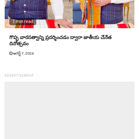
1 min read
గొప్ప వారసత్వాన్ని ప్రదర్శించడం ద్వారా జాతీయ చేనేత
దినోత్సవం
ఆగస్ట్ 7, 2026
ADVERTISEMENT