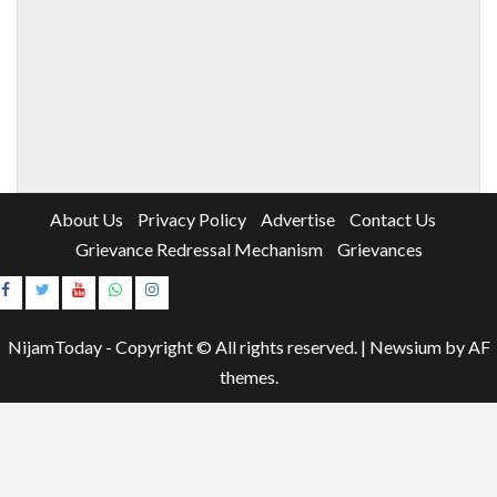
About Us
Privacy Policy
Advertise
Contact Us
Grievance Redressal Mechanism
Grievances
Instagram
Youtube
NijamToday - Copyright © All rights reserved.
|
Newsium
by AF
themes.