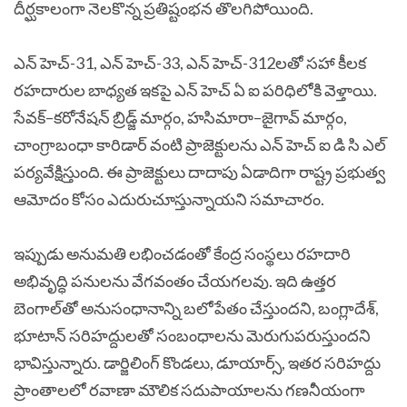
దీర్ఘకాలంగా నెలకొన్న ప్రతిష్టంభన తొలగిపోయింది.
ఎన్ హెచ్-31, ఎన్ హెచ్-33, ఎన్ హెచ్-312లతో సహా కీలక
రహదారుల బాధ్యత ఇకపై ఎన్ హెచ్ ఏ ఐ పరిధిలోకి వెళ్తాయి.
సేవక్–కరోనేషన్ బ్రిడ్జ్ మార్గం, హసిమారా–జైగావ్ మార్గం,
చాంగ్రాబంధా కారిడార్ వంటి ప్రాజెక్టులను ఎన్ హెచ్ ఐ డి సి ఎల్
పర్యవేక్షిస్తుంది. ఈ ప్రాజెక్టులు దాదాపు ఏడాదిగా రాష్ట్ర ప్రభుత్వ
ఆమోదం కోసం ఎదురుచూస్తున్నాయని సమాచారం.
ఇప్పుడు అనుమతి లభించడంతో కేంద్ర సంస్థలు రహదారి
అభివృద్ధి పనులను వేగవంతం చేయగలవు. ఇది ఉత్తర
బెంగాల్‌తో అనుసంధానాన్ని బలోపేతం చేస్తుందని, బంగ్లాదేశ్,
భూటాన్ సరిహద్దులతో సంబంధాలను మెరుగుపరుస్తుందని
భావిస్తున్నారు. డార్జిలింగ్ కొండలు, డూయార్స్, ఇతర సరిహద్దు
ప్రాంతాలలో రవాణా మౌలిక సదుపాయాలను గణనీయంగా