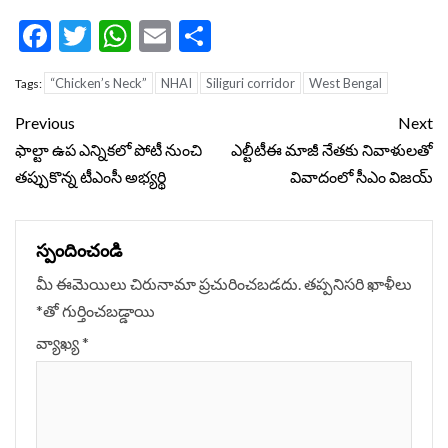
Facebook
Twitter
WhatsApp
Email
Share
“Chicken’s Neck”
NHAI
Siliguri corridor
West Bengal
Tags:
Continue
Previous
Next
Reading
ఫాల్టా ఉప ఎన్నికలో పోటీ నుంచి
ఎల్టీటీఈ మాజీ నేతకు నివాళులతో
తప్పుకొన్న టీఎంసీ అభ్యర్థి
వివాదంలో సీఎం విజయ్
స్పందించండి
మీ ఈమెయిలు చిరునామా ప్రచురించబడదు.
తప్పనిసరి ఖాళీలు
*
‌తో గుర్తించబడ్డాయి
వ్యాఖ్య
*