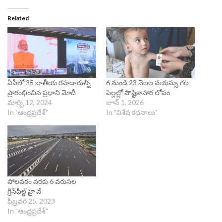
Related
ఏపీలో 35 జాతీయ రహదారుల్ని
6 నుండి 23 నెలల వయస్సు గల
ప్రారంభించిన ప్రధాని మోదీ
పిల్లల్లో పౌష్టికాహార లోపం
మార్చి 12, 2024
జూన్ 1, 2026
In "ఆంధ్రప్రదేశ్"
In "విశేష కథనాలు"
పోలవరం వరకు 6 వరుసల
గ్రీన్‌ఫీల్డ్ హై వే
ఫిబ్రవరి 25, 2023
In "ఆంధ్రప్రదేశ్"