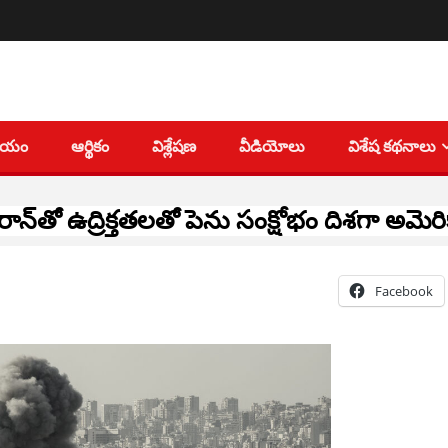
తీయం
ఆర్థికం
విశ్లేషణ
వీడియోలు
విశేష కథనాలు
ాన్‌తో ఉద్రిక్తతలతో పెను సంక్షోభం దిశగా అమెర
Facebook