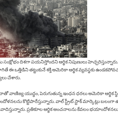
ను సంక్షోభం దిశగా పయనిస్తోందని ఆర్థిక నిపుణులు హెచ్చరిస్తున్నారు
ే ఈ ఒత్తిడిని తట్టుకునే శక్తి అమెరికా ఆర్థిక వ్యవస్థకు ఉండకపోవచ
యలు చేశారు.
చైనాతో వాణిజ్య యుద్ధం, పెరుగుతున్న ఇంధన ధరలు అమెరికా ఆర్థిక స్థి
ళనలను కొట్టిపారేస్తున్నారు. వాల్ స్ట్రీట్ స్టాక్ మార్కెట్లు బలంగా
ాదిస్తున్నారు. ప్రతికూల ఆర్థిక అంచనాలను కేవలం భయాందోళనల