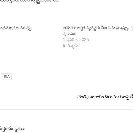
ద ఇంధన భద్రత ముప్పు
అమెరికా ఆర్థిక వ్యవస్థకు ఏఐ పెను ముప్పు.. 
ప్రభావం!
ఫిబ్రవరి 7, 2026
In "ఆర్థికం"
USA
వెండి, బంగారం దిగుమతులపై కేం
గుర్తించబడ్డాయి