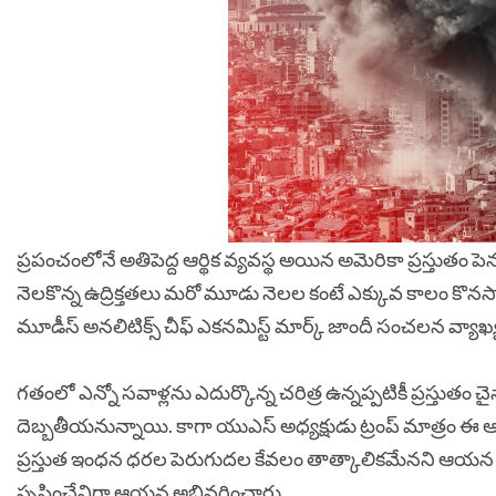
ప్రపంచంలోనే అతిపెద్ద ఆర్థిక వ్యవస్థ అయిన అమెరికా ప్రస్తుతం పె
నెలకొన్న ఉద్రిక్తతలు మరో మూడు నెలల కంటే ఎక్కువ కాలం కొనసాగిత
మూడీస్ అనలిటిక్స్ చీఫ్ ఎకనమిస్ట్ మార్క్ జాందీ సంచలన వ్యాఖ్
గతంలో ఎన్నో సవాళ్లను ఎదుర్కొన్న చరిత్ర ఉన్నప్పటికీ ప్రస్తుతం 
దెబ్బతీయనున్నాయి. కాగా యుఎస్‌ అధ్యక్షుడు ట్రంప్ మాత్రం ఈ ఆందో
ప్రస్తుత ఇంధన ధరల పెరుగుదల కేవలం తాత్కాలికమేనని ఆయన వ
సృష్టించేవిగా ఆయన అభివర్ణించారు.