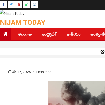
Skip
Instagram
to
Youtube
content
NIJAM TODAY
తెలంగాణ
ఆంధ్రప్రదేశ్
జాతీయం
అంతర్జా
ఇర
మే 17, 2026
1 min read