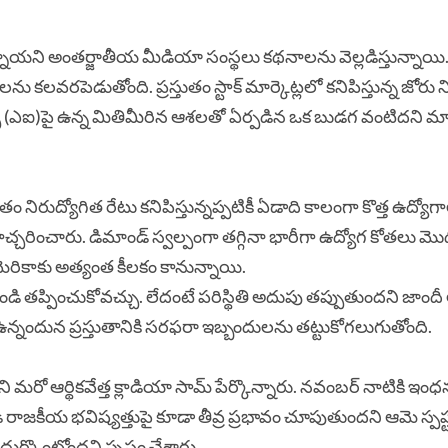
ుతున్నాయని అంతర్జాతీయ మీడియా సంస్థలు కథనాలను వెల్లడిస్తున్నాయ
లను కలవరపెడుతోంది. ప్రస్తుతం స్టాక్ మార్కెట్లలో కనిపిస్తున్న జోరు
జెన్స్ (ఎఐ)పై ఉన్న మితిమీరిన ఆశలతో ఏర్పడిన ఒక బుడగ వంటిదని మా
నిరుద్యోగిత రేటు కనిపిస్తున్నప్పటికీ ఏడాది కాలంగా కొత్త ఉద్యోగాల
రించారు. డిమాండ్ స్వల్పంగా తగ్గినా భారీగా ఉద్యోగ కోతలు మ
రికాకు అత్యంత కీలకం కానున్నాయి.
ండి తప్పించుకోవచ్చు. లేదంటే పరిస్థితి అదుపు తప్పుతుందని జాం
 ఉన్నందున ప్రస్తుతానికి సరఫరా ఇబ్బందులను తట్టుకోగలుగుతోంది.
ి మరో ఆర్థికవేత్త క్లాడియా సామ్ పేర్కొన్నారు. నవంబర్ నాటికి ఇ
ుడి రాజకీయ భవిష్యత్తుపై కూడా తీవ్ర ప్రభావం చూపుతుందని ఆమె స్పష్
ఎదుర్కొంటోందని స్పష్టం చేశారు.