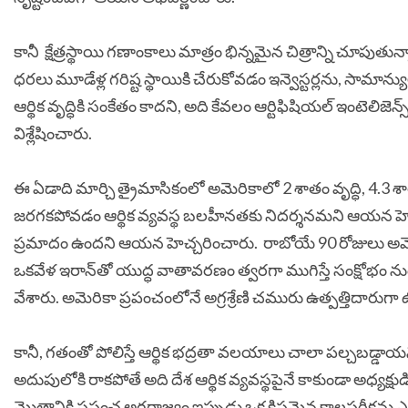
కానీ క్షేత్రస్థాయి గణాంకాలు మాత్రం భిన్నమైన చిత్రాన్ని చూప
ధరలు మూడేళ్ల గరిష్ట స్థాయికి చేరుకోవడం ఇన్వెస్టర్లను, సామాన్యు
ఆర్థిక వృద్ధికి సంకేతం కాదని, అది కేవలం ఆర్టిఫిషియల్ ఇంటెలి
విశ్లేషించారు.
ఈ ఏడాది మార్చి త్రైమాసికంలో అమెరికాలో 2 శాతం వృద్ధి, 4.3 శాతం 
జరగకపోవడం ఆర్థిక వ్యవస్థ బలహీనతకు నిదర్శనమని ఆయన హెచ్చ
ప్రమాదం ఉందని ఆయన హెచ్చరించారు.
రాబోయే 90 రోజులు అమె
ఒకవేళ ఇరాన్‌తో యుద్ధ వాతావరణం త్వరగా ముగిస్తే సంక్షోభం ను
వేశారు.
అమెరికా ప్రపంచంలోనే అగ్రశ్రేణి చమురు ఉత్పత్తిదారుగా
కానీ, గతంతో పోలిస్తే ఆర్థిక భద్రతా వలయాలు చాలా పల్చబడ్డాయన
అదుపులోకి రాకపోతే అది దేశ ఆర్థిక వ్యవస్థపైనే కాకుండా అధ్యక్ష
మొత్తానికి ప్రపంచ అగ్రరాజ్యం ఇప్పుడు ఒక క్లిష్టమైన కాలపరీక్షను 