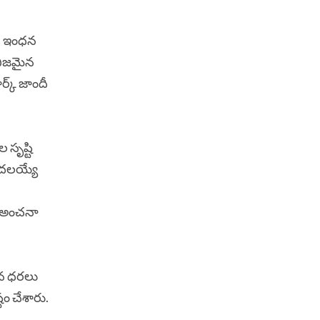
ి. ఇంధన
 నిజమైన
ర్క్ జాందీ
 సృష్టి
ొదలయ్యే
దీ అంచనా
ంధన ధరలు
టం చేశారు.