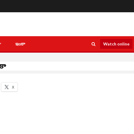
ఇంకా
Watch online
ికా
X