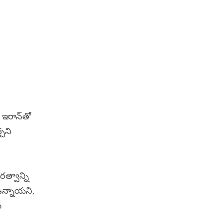
. ఇరాన్‌తో
్చని
రత్వాన్ని
 ఉన్నాయని,
ు