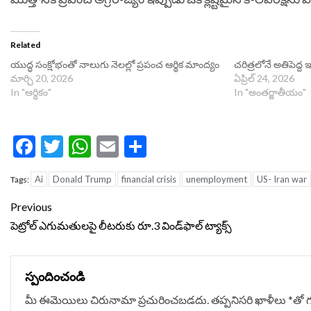
Related
యుద్ధ సంక్షోభంతో నాలుగు నెలల్లో ప్రపంచ ఆర్థిక మాంద్యం
చరిత్రలోనే అతిపెద్
మార్చి 20, 2026
ఏప్రిల్ 24, 2026
In "ఆర్థికం"
In "అంతర్జాతీయం"
Facebook
Twitter
WhatsApp
Email
Share
Ai
Donald Trump
financial crisis
unemployment
US- Iran war
Tags:
Continue
Previous
Reading
పెట్రోల్ ఎగుమతులపై లీటరుకు రూ.3 విండ్‌ఫాల్ ట్యాక్స్
స్పందించండి
మీ ఈమెయిలు చిరునామా ప్రచురించబడదు.
తప్పనిసరి ఖాళీలు
*
‌తో 