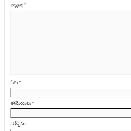
వ్యాఖ్య
*
పేరు
*
ఈమెయిలు
*
వెబ్‌సైటు