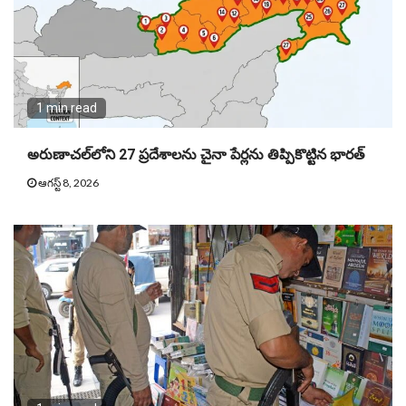
1 min read
అరుణాచల్‌లోని 27 ప్రదేశాలను చైనా పేర్లను తిప్పికొట్టిన భారత్
ఆగస్ట్ 8, 2026