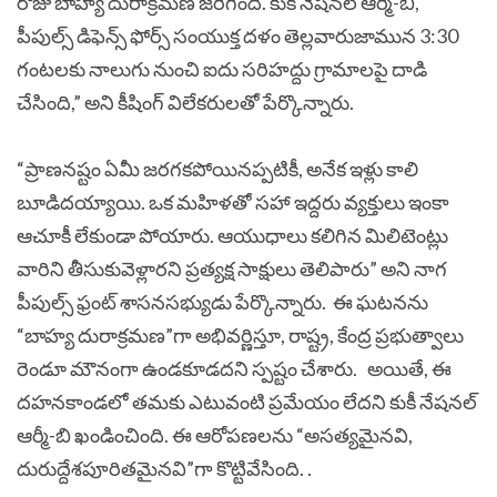
రోజు బాహ్య దురాక్రమణ జరిగింది. కుకీ నేషనల్ ఆర్మీ-బి,
పీపుల్స్ డిఫెన్స్ ఫోర్స్ సంయుక్త దళం తెల్లవారుజామున 3:30
గంటలకు నాలుగు నుంచి ఐదు సరిహద్దు గ్రామాలపై దాడి
చేసింది,” అని కీషింగ్ విలేకరులతో పేర్కొన్నారు.
“ప్రాణనష్టం ఏమీ జరగకపోయినప్పటికీ, అనేక ఇళ్లు కాలి
బూడిదయ్యాయి. ఒక మహిళతో సహా ఇద్దరు వ్యక్తులు ఇంకా
ఆచూకీ లేకుండా పోయారు. ఆయుధాలు కలిగిన మిలిటెంట్లు
వారిని తీసుకువెళ్లారని ప్రత్యక్ష సాక్షులు తెలిపారు” అని నాగ
పీపుల్స్ ఫ్రంట్ శాసనసభ్యుడు పేర్కొన్నారు.
ఈ ఘటనను
“బాహ్య దురాక్రమణ”గా అభివర్ణిస్తూ, రాష్ట్ర, కేంద్ర ప్రభుత్వాలు
రెండూ మౌనంగా ఉండకూడదని స్పష్టం చేశారు. అయితే, ఈ
దహనకాండలో తమకు ఎటువంటి ప్రమేయం లేదని కుకీ నేషనల్
ఆర్మీ-బి ఖండించింది. ఈ ఆరోపణలను “అసత్యమైనవి,
దురుద్దేశపూరితమైనవి”గా కొట్టివేసింది. .