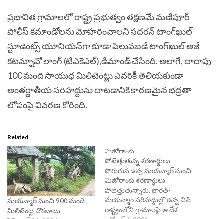
ప్రభావిత గ్రామాలలో రాష్ట్ర ప్రభుత్వం తక్షణమే మణిపూర్
పోలీస్ కమాండోలను మోహరించాలని సదరన్ టాంగ్‌ఖుల్
స్టూడెంట్స్ యూనియన్‌గా కూడా పిలువబడే టాంగ్‌ఖుల్ అజే
కటమ్నావో లాంగ్ (టిఎకెఎల్),డిమాండ్ చేసింది. అలాగే, దాదాపు
100 మంది సాయుధ మిలిటెంట్లు ఎవరికీ తెలియకుండా
అంతర్జాతీయ సరిహద్దును దాటడానికి కారణమైన భద్రతా
లోపంపై వివరణ కోరింది.
Related
మిజోరాంకు
పోటెత్తుతున్న శరణార్థులు
పొరుగున ఉన్న మయన్మార్‌ నుంచి
మిజోరాంకు శరణార్థులు
పోటెత్తుతున్నారు. భారత్‌-
మయన్మార్‌ సరిహద్దుల్లో ఉన్న చిన్‌
మయన్మార్​ నుంచి 900 మంది
రాష్ట్రంలోని గ్రామాలపై ఆ దేశ
మిలిటెంట్ల చొరబాటు