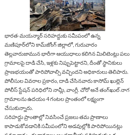
భారత-మయన్మార్ సరిహద్దుకు సమీపంలో ఉన్న
మణిపూర్‌లోని కామ్‌జోంగ్ జిల్లాలో, గురువారం
తెల్లవారుజామున భారీగా ఆయుధాలు కలిగిన మిలిటెంట్లు పలు
గ్రామాలపై దాడి చేసి, ఇళ్లకు నిప్పుపెట్టారని, దీంతో స్థానికులు
ప్రాణభయంతో పారిపోవాల్సి వచ్చిందని అధికారులు తెలిపారు.
పోలీసుల వివరాల ప్రకారం, దాడి చేసినవారు కాసోమ్ ఖుల్లెన్
పోలీస్ స్టేషన్ పరిధిలోని నామ్లీ, వాంగ్లీ. చోరో అనే తంగ్‌ఖుల్ నాగ
గ్రామాలను ఉదయం 4 గంటల ప్రాంతంలో లక్ష్యంగా
చేసుకున్నారు.
సరిహద్దు ప్రాంతాల్లో నివసించే ప్రజలు తమ ప్రాణాలు
కాపాడుకోవడానికి సమీపంలోని అడవుల్లోకి పారిపోయినట్లు
సమాచారం.
ఈ గ్రామాలు అంతర్జాతీయ సరిహద్దుకు ఒక