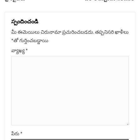
స్పందించండి
మీ ఈమెయిలు చిరునామా ప్రచురించబడదు.
తప్పనిసరి ఖాళీలు
*
‌తో గుర్తించబడ్డాయి
వ్యాఖ్య
*
పేరు
*