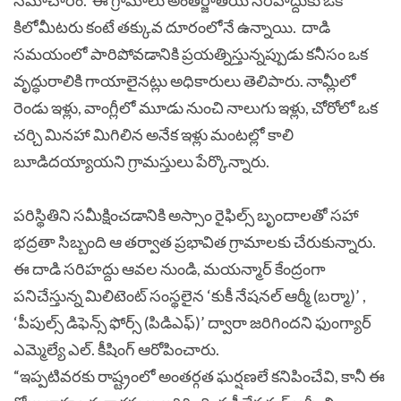
కిలోమీటరు కంటే తక్కువ దూరంలోనే ఉన్నాయి. దాడి
సమయంలో పారిపోవడానికి ప్రయత్నిస్తున్నప్పుడు కనీసం ఒక
వృద్ధురాలికి గాయాలైనట్లు అధికారులు తెలిపారు. నామ్లీలో
రెండు ఇళ్లు, వాంగ్లీలో మూడు నుంచి నాలుగు ఇళ్లు, చోరోలో ఒక
చర్చి మినహా మిగిలిన అనేక ఇళ్లు మంటల్లో కాలి
బూడిదయ్యాయని గ్రామస్తులు పేర్కొన్నారు.
పరిస్థితిని సమీక్షించడానికి అస్సాం రైఫిల్స్ బృందాలతో సహా
భద్రతా సిబ్బంది ఆ తర్వాత ప్రభావిత గ్రామాలకు చేరుకున్నారు.
ఈ దాడి సరిహద్దు ఆవల నుండి, మయన్మార్ కేంద్రంగా
పనిచేస్తున్న మిలిటెంట్ సంస్థలైన ‘కుకీ నేషనల్ ఆర్మీ (బర్మా)’ ,
‘పీపుల్స్ డిఫెన్స్ ఫోర్స్ (పిడిఎఫ్)’ ద్వారా జరిగిందని ఫుంగ్యార్
ఎమ్మెల్యే ఎల్. కీషింగ్ ఆరోపించారు.
“ఇప్పటివరకు రాష్ట్రంలో అంతర్గత ఘర్షణలే కనిపించేవి, కానీ ఈ