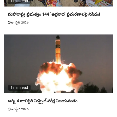
1 min read
మహారాష్ట్ర ప్రభుత్వం 144 `ఉగ్రవాద’ ప్రచురణాలపై నిషేధం!
ఆగస్ట్ 8, 2026
1 min read
అగ్ని-4 బాలిస్టిక్ మిస్సైల్ పరీక్ష విజయవంతం
ఆగస్ట్ 7, 2026