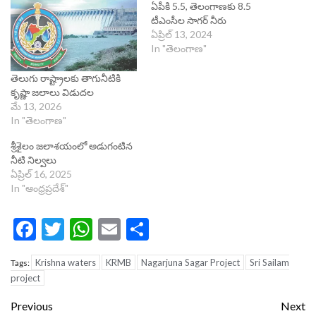
ఏపీకి 5.5, తెలంగాణకు 8.5
టీఎంసీల సాగర్ నీరు
ఏప్రిల్ 13, 2024
In "తెలంగాణ"
తెలుగు రాష్ట్రాలకు తాగునీటికి
కృష్ణా జలాలు విడుదల
మే 13, 2026
In "తెలంగాణ"
శ్రీశైలం జలాశయంలో అడుగంటిన
నీటి నిల్వలు
ఏప్రిల్ 16, 2025
In "ఆంధ్రప్రదేశ్"
Facebook
Twitter
WhatsApp
Email
Share
Krishna waters
KRMB
Nagarjuna Sagar Project
Sri Sailam
Tags:
project
Continue
Previous
Next