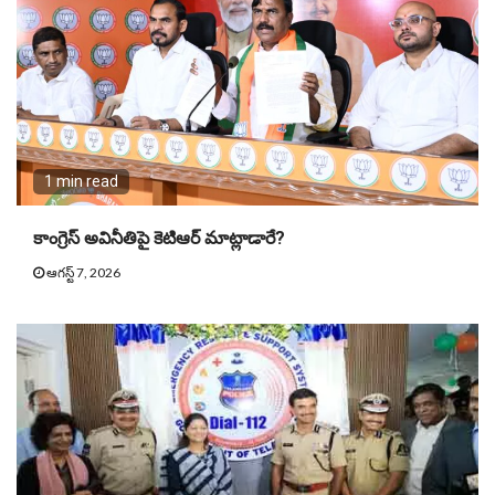
1 min read
కాంగ్రెస్ అవినీతిపై కెటిఆర్ మాట్లాడారే?
ఆగస్ట్ 7, 2026