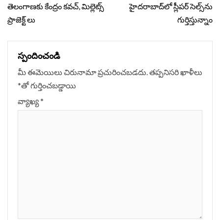
Reading
తెలంగాణ‌కు కేంద్రం కవచ్, మిల్లెట్స్
హైదరాబాద్‌లో స్లీపర్‌ సెల్స్‌ను
ప్రాజెక్ట్ లు
గుర్తిస్తున్నాం
స్పందించండి
మీ ఈమెయిలు చిరునామా ప్రచురించబడదు.
తప్పనిసరి ఖాళీలు
*
‌తో గుర్తించబడ్డాయి
వ్యాఖ్య
*