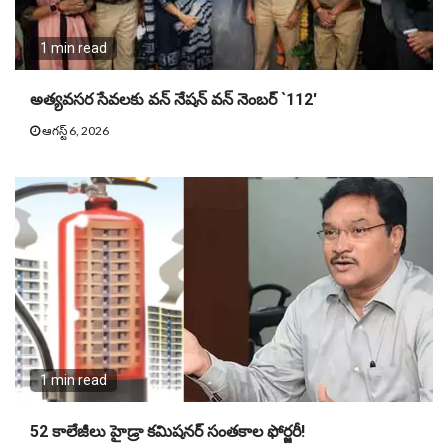
1 min read
అత్యవసర సేవలకు వన్ నేషన్ వన్ నెంబర్ `112′
ఆగస్ట్ 6, 2026
1 min read
52 కాలేజీలు హైడ్రా కమిషనర్ సంతకాల ఫోర్జరీ!