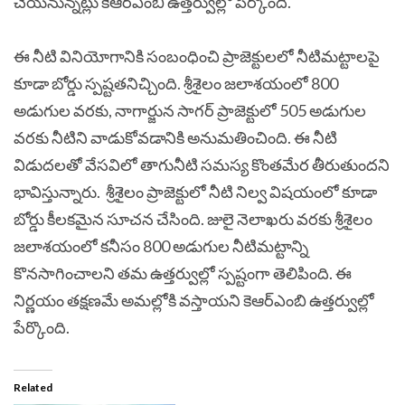
చేయనున్నట్లు కేఆర్‌ఎంబీ ఉత్తర్వుల్లో పేర్కొంది.
ఈ నీటి వినియోగానికి సంబంధించి ప్రాజెక్టులలో నీటిమట్టాలపై
కూడా బోర్డు స్పష్టతనిచ్చింది. శ్రీశైలం జలాశయంలో 800
అడుగుల వరకు, నాగార్జున సాగర్ ప్రాజెక్టులో 505 అడుగుల
వరకు నీటిని వాడుకోవడానికి అనుమతించింది. ఈ నీటి
విడుదలతో వేసవిలో తాగునీటి సమస్య కొంతమేర తీరుతుందని
భావిస్తున్నారు.
శ్రీశైలం ప్రాజెక్టులో నీటి నిల్వ విషయంలో కూడా
బోర్డు కీలకమైన సూచన చేసింది. జులై నెలాఖరు వరకు శ్రీశైలం
జలాశయంలో కనీసం 800 అడుగుల నీటిమట్టాన్ని
కొనసాగించాలని తమ ఉత్తర్వుల్లో స్పష్టంగా తెలిపింది. ఈ
నిర్ణయం తక్షణమే అమల్లోకి వస్తాయని కెఆర్‌ఎంబి ఉత్తర్వుల్లో
పేర్కొంది.
Related