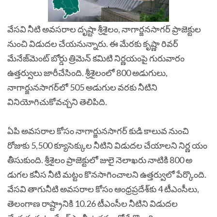
వేసవి నీటి అవసరాల దృష్టా శ్రీశైలం, నాగార్జనసాగర్ ప్రాజెక్టుల
నుంచి విడుదల చేయనున్నారు. ఈ మేరకు కృష్ణా రివర్
మేనేజ్‌మెంట్ బోర్డు త్రిమెన్ కమిటి నిర్ణయంపై గురువారం
ఉత్తర్వులు జారీచేసింది. శ్రీశైలంలో 800 అడుగులు,
నాగార్జునసాగర్‌లో 505 అడుగుల వరకు నీటిని
వినియోగిచుకోవచ్చని తెలిపిది.
ఏపి అవసరాల కోసం నాగార్జునసాగర్ కుడి కాలువ నుంచి
రోజుకు 5,500 క్యూసెక్కుల నీటిని విడుదల చేయాలని నిర్ణ యం
తీసుకుంది. శ్రీశైలం ప్రాజెక్టులో జులై నెలాఖరు నాటికి 800 అ
డుగల కనీస నీటి మట్టం కొనసాగించాలని ఉత్తర్వులో పేర్కొంది.
వేసవి తాగునీటి అవసరాల కోసం ఆంధ్రప్రదేశ్‌కు 4 టీఎంసీలు,
తెలంగాణ రాష్ట్రానికి 10.26 టీఎంసీల నీటిని విడుదల