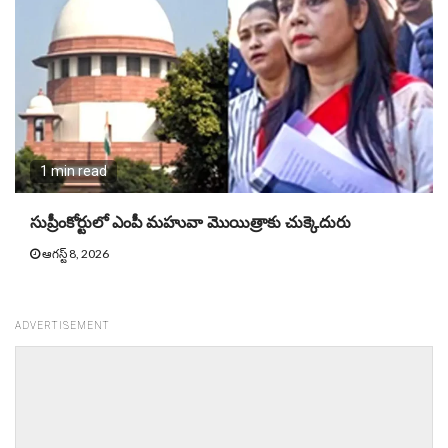
1 min read
సుప్రీంకోర్టులో ఎంపీ మహువా మొయిత్రాకు చుక్కెదురు
ఆగస్ట్ 8, 2026
ADVERTISEMENT