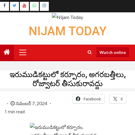
Skip
Instagram
to
Youtube
content
NIJAM TODAY
Primary
Watch online
Menu
ఇరుముడికట్టులో కర్పూరం, అగరబత్తీలు,
రోజ్వాటర్ తీసుకురావద్దు
Facebook
X
నవంబర్ 7, 2024
1 min read