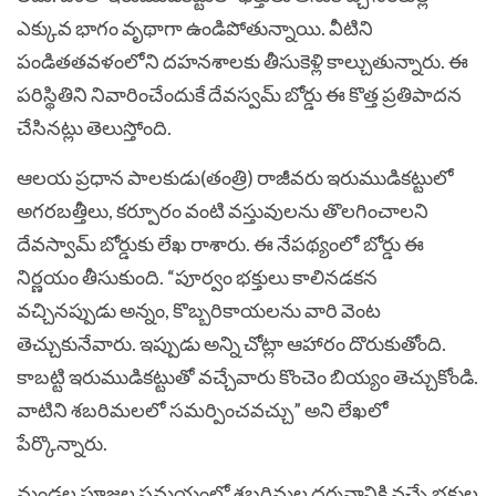
ఎక్కువ భాగం వృథాగా ఉండిపోతున్నాయి. వీటిని
పండితతవళంలోని దహనశాలకు తీసుకెళ్లి కాల్చుతున్నారు. ఈ
పరిస్థితిని నివారించేందుకే దేవస్వమ్ బోర్డు ఈ కొత్త ప్రతిపాదన
చేసినట్లు తెలుస్తోంది.
ఆలయ ప్రధాన పాలకుడు(తంత్రి) రాజీవరు ఇరుముడికట్టులో
అగరబత్తీలు, కర్పూరం వంటి వస్తువులను తొలగించాలని
దేవస్వామ్ బోర్డుకు లేఖ రాశారు. ఈ నేపథ్యంలో బోర్డు ఈ
నిర్ణయం తీసుకుంది. “పూర్వం భక్తులు కాలినడకన
వచ్చినప్పుడు అన్నం, కొబ్బరికాయలను వారి వెంట
తెచ్చుకునేవారు. ఇప్పుడు అన్ని చోట్లా ఆహారం దొరుకుతోంది.
కాబట్టి ఇరుముడికట్టుతో వచ్చేవారు కొంచెం బియ్యం తెచ్చుకోండి.
వాటిని శబరిమలలో సమర్పించవచ్చు” అని లేఖలో
పేర్కొన్నారు.
మండల పూజల సమయంలో శబరిమల దర్శనానికి వచ్చే భక్తుల