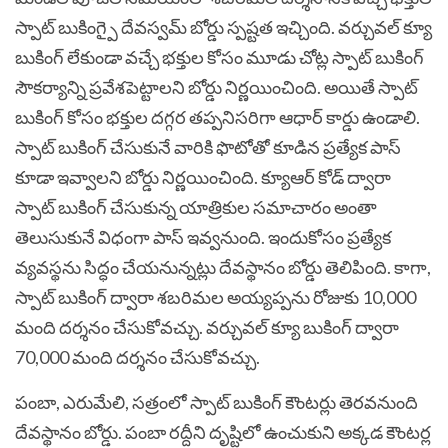
స్పాట్ బుకింగ్పై దేవస్వమ్ బోర్డు స్పష్టత ఇచ్చింది. వర్చువల్ క్యూ
బుకింగ్ లేకుండా వచ్చే భక్తుల కోసం మూడు చోట్ల స్పాట్ బుకింగ్
సౌకర్యాన్ని ప్రవేశపెట్టాలని బోర్డు నిర్ణయించింది. అయితే స్పాట్
బుకింగ్ కోసం భక్తుల దగ్గర తప్పనిసరిగా ఆధార్ కార్డు ఉండాలి.
స్పాట్ బుకింగ్ చేసుకునే వారికి ఫొటోతో కూడిన ప్రత్యేక పాస్
కూడా ఇవ్వాలని బోర్డు నిర్ణయించింది. క్యూఆర్ కోడ్ ద్వారా
స్పాట్ బుకింగ్ చేసుకున్న యాత్రికుల సమాచారం అంతా
తెలుసుకునే విధంగా పాస్ ఇవ్వనుంది. ఇందుకోసం ప్రత్యేక
వ్యవస్థను సిద్ధం చేయనున్నట్లు దేవస్థానం బోర్డు తెలిపింది. కాగా,
స్పాట్ బుకింగ్ ద్వారా శబరిమల అయ్యప్పను రోజుకు 10,000
మంది దర్శనం చేసుకోవచ్చు. వర్చువల్ క్యూ బుకింగ్ ద్వారా
70,000 మంది దర్శనం చేసుకోవచ్చు.
పంబా, ఎరుమేలి, సత్రంలో స్పాట్ బుకింగ్ కౌంటర్లు తెరవనుంది
దేవస్థానం బోర్డు. పంబా రద్దీని దృష్టిలో ఉంచుకుని అక్కడ కౌంటర్ల