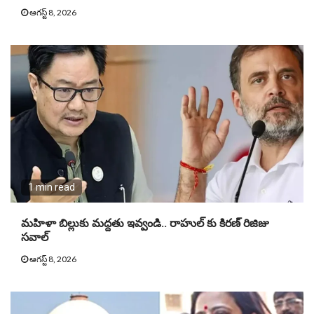
ఆగస్ట్ 8, 2026
1 min read
మహిళా బిల్లుకు మద్దతు ఇవ్వండి.. రాహుల్ కు కిరణ్ రిజిజు
సవాల్
ఆగస్ట్ 8, 2026