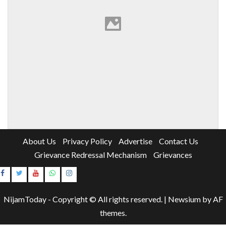
About Us
Privacy Policy
Advertise
Contact Us
Grievance Redressal Mechanism
Grievances
Instagram
Youtube
NijamToday - Copyright © All rights reserved.
|
Newsium
by AF
themes.