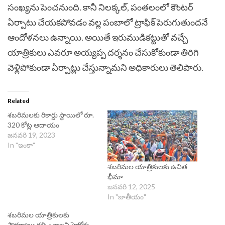
సంఖ్యను పెంచనుంది. కానీ నిలక్కల్, పంతలంలో కౌంటర్
ఏర్పాటు చేయకపోవడం వల్ల పంబాలో ట్రాఫిక్ పెరుగుతుందనే
ఆందోళనలు ఉన్నాయి. అయితే ఇరుముడికట్టుతో వచ్చే
యాత్రికులు ఎవరూ అయ్యప్ప దర్శనం చేసుకోకుండా తిరిగి
వెళ్లిపోకుండా ఏర్పాట్లు చేస్తున్నామని అధికారులు తెలిపారు.
Related
శబరిమలకు రికార్డు స్థాయిలో రూ.
320 కోట్ల ఆదాయం
జనవరి 19, 2023
In "ఇంకా"
శబరిమల యాత్రికులకు ఉచిత
భీమా
జనవరి 12, 2025
In "జాతీయం"
శబరిమల యాత్రికులకు
సౌకర్యాలు కల్పించాలని హైకోర్టు