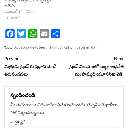
ఆదేశం
నవంబర్ 14, 2022
In "ఇంకా"
Facebook
Twitter
WhatsApp
Email
Share
Ayyappa devotees
Irumudi Kattu
Sabarimala
Tags:
Continue
Previous
Next
Reading
మిత్రుడు ట్రంప్ కు ప్రధాని మోదీ
ట్రంప్ విజయంతో బంగ్లా అధినేత
అభినందనలు
ముహమ్మద్ యూనస్‌కు చెక్!
స్పందించండి
మీ ఈమెయిలు చిరునామా ప్రచురించబడదు.
తప్పనిసరి ఖాళీలు
*
‌తో గుర్తించబడ్డాయి
వ్యాఖ్య
*