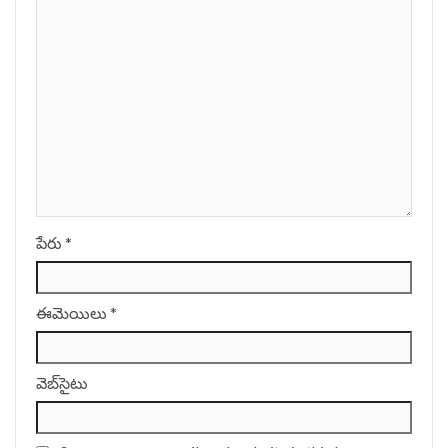
పేరు
*
ఈమెయిలు
*
వెబ్‌సైటు