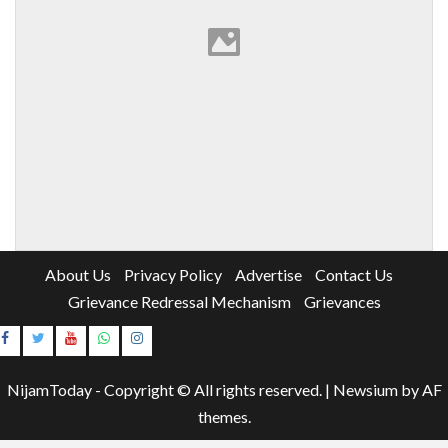
About Us
Privacy Policy
Advertise
Contact Us
Grievance Redressal Mechanism
Grievances
Instagram
Youtube
NijamToday - Copyright © All rights reserved.
|
Newsium
by AF
themes.