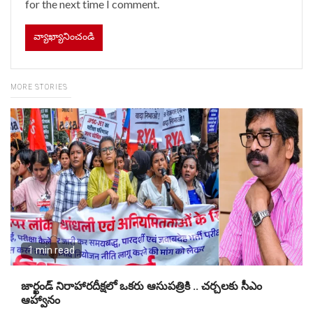
for the next time I comment.
MORE STORIES
1 min read
జార్ఖండ్ నిరాహారదీక్షలో ఒకరు ఆసుపత్రికి .. చర్చలకు సీఎం
ఆహ్వానం