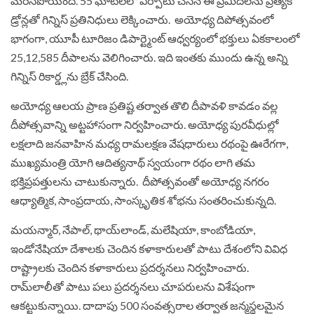
మెరిసిపోయింది. 55 ఘాట్‌లలో ఏర్పాటు చేసిన ఈ ప్రమిదలను ప్రత్యేక
డ్రోన్లతో గిన్నిస్‌ ప్రతినిధులు లెక్కించారు. అయోధ్య దిపోత్సవంలో
భాగంగా, యూపీ టూరిజం డిపార్ట్మెంట్ ఆధ్వర్యంలో భక్తులు ఏకకాలంలో
25,12,585 దీపాలను వెలిగించారు. ఇది ఇంతకు ముందు ఉన్న అన్ని
గిన్నిస్ రికార్డ్లను బ్రేక్ చేసింది.
అయోధ్య ఆలయ ప్రాణ ప్రతిష్ట తర్వాత తొలి దీపావళి కావడం వల్ల
దీపోత్సవాన్ని అట్టహాసంగా నిర్వహించారు. అయోధ్య పురవీధుల్లో
లక్షలాది జనవాహిన మధ్య రామలక్షణ వేషధారులు రథంపై ఊరేగగా,
ముఖ్యమంత్రి యోగి ఆదిత్యనాథ్ స్వయంగా రథం లాగి తమ
భక్తిప్రపత్తులను చాటుకున్నారు. దీపోత్సవంతో అయోధ్య నగరం
ఆధ్యాత్మిక, సాంప్రదాయ, సాంస్కృతిక శోభను సంతరించుకున్నది.
మయన్మార్, నేపాల్, థాయ్‌లాండ్, మలేషియా, కాంబోడియా,
ఇండోనేషియా దేశాలకు చెందిన కళాకారులతో పాటు దేశంలోని వివిధ
రాష్ట్రాలకు చెందిన కళాకారులు ప్రదర్శనలు నిర్వహించారు.
రామ్‌లాలీతో పాటు పలు ప్రదర్శనలు చూపరులను విశేషంగా
ఆకట్టుకున్నాయి. దాదాపు 500 సంవత్సరాల తర్వాత జన్మస్థలమైన