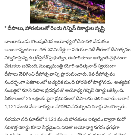
* దీపాలు, హారతులతో రెండు గిన్నిస్ రికార్డుల సృష్టి
బాలరాముడు కొలువుదీరిన ఆయోధ్యలో దీపావళి వేడుకలు
అంబరాన్నంటాయి. గత ఎనిమిదేళ్లుగా సరయూ నదీ తీరంలో దీపోత్సవం
నిర్వహిస్తున్న ఉత్తర్‌ప్రదేశ్‌ ప్రభుత్వం, ఈసారి కూడా అత్యంత వైభవంగా
వేడుకలు జరిపింది. ముఖ్యమంత్రి యోగి ఆదిత్యనాథ్‌ స్వయంగా
దీపాలు వెలిగించి దీపోత్సవాన్ని ప్రారంభించారు. 8వ దీపోత్సవం
సందర్భంగా ఏకకాలంలో అత్యధిక మంది హారతిలో పాల్గొనడం, అత్యధిక
సంఖ్యలో నూనె దీపాల ప్రదర్శనతో అయోధ్య గిన్నిస్‌ రికార్డులకెక్కింది.
ఏకకాలంలో 25 లక్షలకు పైగా ప్రమిదలలో దీపాలను వెలిగించారు. అలాగే
1,121 మంది వేదాచార్యులు హారతిని సమర్పించి రికార్డు నెలకొల్పారు.
సరయూ నది ఘాట్‌లో 1,121 మంది హారతులు ఇవ్వడం ద్వారా మరో
సరికొత్త రికార్డు కూడా సిద్ధమైంది. దీనితో అయోధ్యా నగరం ధగధగా