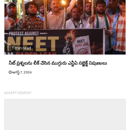
1 min read
నీట్ ప్ర‌శ్న‌ల‌ను లీక్ చేసిన ముగ్గురు ఎన్టీఏ స‌బ్జెక్ట్ నిపుణులు
ఆగస్ట్ 7, 2026
ADVERTISEMENT