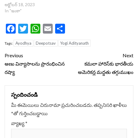
అక్టోబర్ 18, 2023
In "ఇంకా"
Facebook
Twitter
WhatsApp
Email
Share
Ayodhya
Deepotsav
Yogi Adityanath
Tags:
Continue
Previous
Next
Reading
అణు విన్యాసాలను ప్రారంభించిన
కమలా హారిస్‌కు భారతీయ
రష్యా
అమెరికన్ల మద్దతు తగ్గుముఖం
స్పందించండి
మీ ఈమెయిలు చిరునామా ప్రచురించబడదు.
తప్పనిసరి ఖాళీలు
*
‌తో గుర్తించబడ్డాయి
వ్యాఖ్య
*