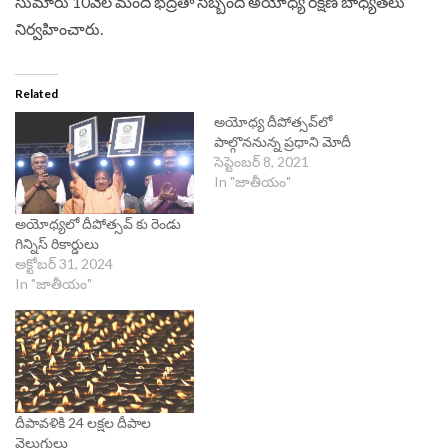
సుమారు 10వేల మంది భద్రతా సిబ్బంది అయోధ్య రక్షణ బాధ్యతలు
నిర్వహించారు.
Related
అయోధ్య దీపోత్సవ్‌లో
పాల్గొననున్న ప్రధాని మోదీ
సెప్టెంబర్ 8, 2021
In "జాతీయం"
అయోధ్యలో దీపోత్సవ్ కు రెండు
గిన్నిస్ రికార్డులు
అక్టోబర్ 31, 2024
In "జాతీయం"
దీపావళికి 24 లక్షల దీపాల
వెలుగులు