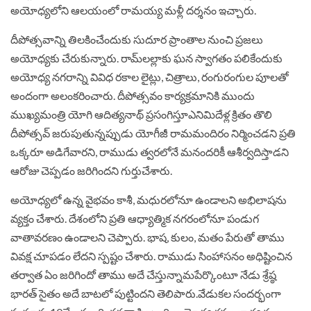
అయోధ్యలోని ఆలయంలో రామయ్య మళ్లీ దర్శనం ఇచ్చారు.
దీపోత్సవాన్ని తిలకించేందుకు సుదూర ప్రాంతాల నుంచి ప్రజలు
అయోధ్యకు చేరుకున్నారు. రామ్‌లల్లాకు ఘన స్వాగతం పలికేందుకు
అయోధ్య నగరాన్ని వివిధ రకాల లైట్లు, చిత్రాలు, రంగురంగుల పూలతో
అందంగా అలంకరించారు. దీపోత్సవం కార్యక్రమానికి ముందు
ముఖ్యమంత్రి యోగి ఆదిత్యనాథ్‌ ప్రసంగిస్తూఎనిమిదేళ్ల క్రితం తొలి
దీపోత్సవ్ జరుపుతున్నప్పుడు యోగీజీ రామమందిరం నిర్మించడని ప్రతి
ఒక్కరూ అడిగేవారని, రాముడు త్వరలోనే మనందరికీ ఆశీర్వదిస్తాడని
ఆరోజు చెప్పడం జరిగిందని గుర్తుచేశారు.
అయోధ్యలో ఉన్న వైభవం కాశీ, మధురలోనూ ఉండాలని అభిలాషను
వ్యక్తం చేశారు. దేశంలోని ప్రతి ఆధ్యాత్మిక నగరంలోనూ పండుగ
వాతావరణం ఉండాలని చెప్పారు. భాష, కులం, మతం పేరుతో తాము
వివక్ష చూపడం లేదని స్పష్టం చేశారు. రాముడు సింహాసనం అధిష్టించిన
తర్వాత ఏం జరిగిందో తాము అదే చేస్తున్నామపేర్కొంటూ నేడు శ్రేష్ఠ
భారత్‌ సైతం అదే బాటలో పుట్టిందని తెలిపారు.వేడుకల సందర్భంగా