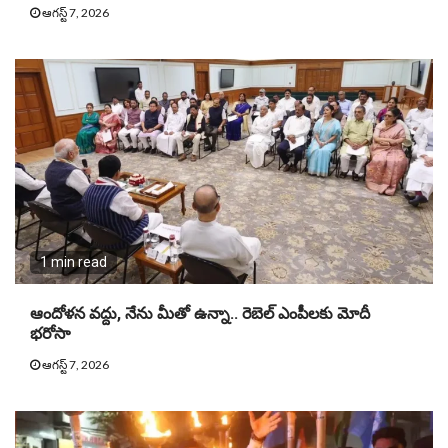
ఆగస్ట్ 7, 2026
1 min read
ఆందోళన వద్దు, నేను మీతో ఉన్నా.. రెబెల్ ఎంపీలకు మోదీ
భరోసా
ఆగస్ట్ 7, 2026