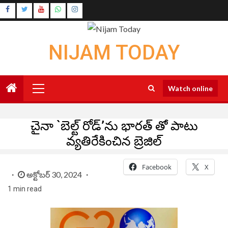
Skip
Instagram
to
Youtube
content
NIJAM TODAY
Primary
Watch online
Menu
చైనా `బెల్ట్ రోడ్’ను భారత్ తో పాటు
వ్యతిరేకించిన బ్రెజిల్
Facebook
X
అక్టోబర్ 30, 2024
1 min read