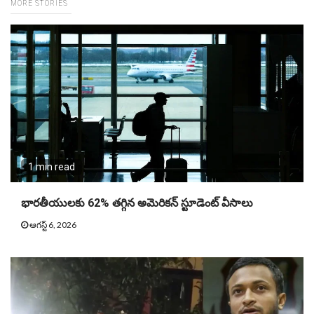
MORE STORIES
1 min read
భారతీయులకు 62% తగ్గిన అమెరికన్‌ స్టూడెంట్‌ వీసాలు
ఆగస్ట్ 6, 2026