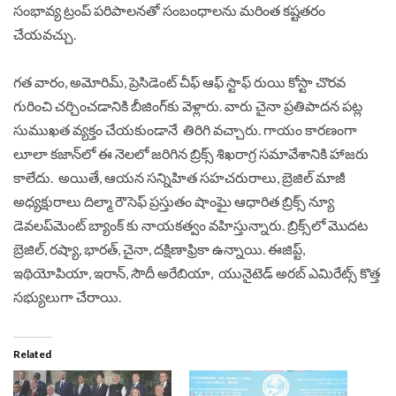
సంభావ్య ట్రంప్ పరిపాలనతో సంబంధాలను మరింత కష్టతరం
చేయవచ్చు.
గత వారం, అమోరిమ్, ప్రెసిడెంట్ చీఫ్ ఆఫ్ స్టాఫ్ రుయి కోస్టా చొరవ
గురించి చర్చించడానికి బీజింగ్‌కు వెళ్లారు. వారు చైనా ప్రతిపాదన పట్ల
సుముఖత వ్యక్తం చేయకుండానే తిరిగి వచ్చారు. గాయం కారణంగా
లూలా కజాన్‌లో ఈ నెలలో జరిగిన బ్రిక్స్ శిఖరాగ్ర సమావేశానికి హాజరు
కాలేదు.
అయితే, ఆయన సన్నిహిత సహచరురాలు, బ్రెజిల్ మాజీ
అధ్యక్షురాలు దిల్మా రౌసెఫ్ ప్రస్తుతం షాంఘై ఆధారిత బ్రిక్స్ న్యూ
డెవలప్‌మెంట్ బ్యాంక్ కు నాయకత్వం వహిస్తున్నారు. బ్రిక్స్‌లో మొదట
బ్రెజిల్, రష్యా, భారత్, చైనా, దక్షిణాఫ్రికా ఉన్నాయి. ఈజిప్ట్,
ఇథియోపియా, ఇరాన్, సౌదీ అరేబియా, యునైటెడ్ అరబ్ ఎమిరేట్స్ కొత్త
సభ్యులుగా చేరాయి.
Related