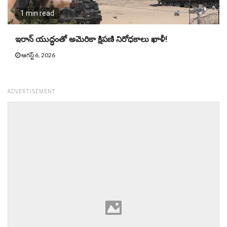
1 min read
ఇరాన్ యుద్ధంతో అమెరికా క్షిపణి నిరోధకాలు ఖాళీ!
ఆగస్ట్ 6, 2026
ADVERTISEMENT