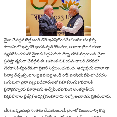
చైనా చేపట్టిన బెల్ట్ అండ్ రోడ్ ఇనిషియేటివ్ (బిఆర్ఐ)ను బ్రిక్స్
కూటమిలో ఇప్పటికే భారత్ వ్యతిరేకించగా, తాజాగా బ్రెజిల్ కూడా
వ్యతిరేకించడంతో చైనాకు పెద్ద ఎదురు దెబ్బ తగిలినట్లయింది. చైనా
ప్రతిష్టాత్మకంగా చేపట్టిన ఈ
బహుళ-బిలియన్-డాలర్ చొరవలో
చేరడానికి వ్యతిరేకంగా బ్రెజిల్ నిర్ణయించుకుంది.
అధ్యక్షుడు లూలా డా
సిల్వా నేతృత్వంలోని బ్రెజిల్ బెల్ట్ అండ్ రోడ్ ఇనిషియేటివ్ లో చేరదని,
బదులుగా చైనా పెట్టుబడిదారులతో సహకరించుకోవడానికి
ప్రత్యామ్నాయ మార్గాలను అన్వేషించబోమని అంతర్జాతీయ
వ్యవహారాల ప్రత్యేక అధ్యక్ష సలహాదారు సెల్సో అమోరిమ్ ప్రకటించారు.
చేరిక ఒప్పందంపై సంతకం చేయకుండానే, చైనాతో సంబంధాన్ని కొత్త