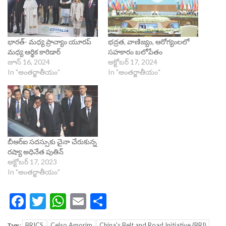
భారత్‌- మధ్య ప్రాచ్యాం యూరప్‌
భద్రత, వాణిజ్యం, ఆరోగ్యంలలో
మధ్య ఆర్థిక కారిడార్‌
సహకారం బలోపేతం
జూన్ 16, 2024
అక్టోబర్ 17, 2024
In "అంతర్జాతీయం"
In "అంతర్జాతీయం"
బీఆర్‌ఐ సదస్సుకు చైనా చేరుకున్న
రష్యా అధినేత పుతిన్‌
అక్టోబర్ 17, 2023
In "అంతర్జాతీయం"
Facebook
Twitter
WhatsApp
Email
Share
BRICS
Celso Amorim
China's Belt and Road Initiative (BRI)
Tags: