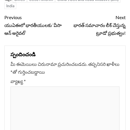
India
Continue
Previous
Next
Reading
యుఏఈలో భారతీయులకు ‘వీసా
భారత్ సమాచారం లీక్ చేస్తున్న
ఆన్ అరైవల్’
ట్రూడో ప్రభుత్వం!
స్పందించండి
మీ ఈమెయిలు చిరునామా ప్రచురించబడదు.
తప్పనిసరి ఖాళీలు
*
‌తో గుర్తించబడ్డాయి
వ్యాఖ్య
*