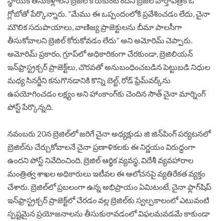
స్థాయికి తీసుకెళ్లాలని బ్రెజిల్ కోరుకుంటోందని బ్రెజిల్ వార్తాపత్రిక ఓ
గ్లోబోతో పేర్కొన్నారు. “మేము ఈ ఒప్పందంలోకి ప్రవేశించడం లేదు, చైనా
మౌలిక సదుపాయాలు, వాణిజ్య ప్రాజెక్టులను బీమా పాలసీగా
తీసుకోవాలని బ్రెజిల్ కోరుకోవడం లేదు” అని అమోరిమ్ చెప్పారు.
అమోరిమ్ ప్రకారం, గ్రూప్‌లో అధికారికంగా చేరకుండా, బ్రెజిలియన్
ఇన్‌ఫ్రాస్ట్రక్చర్ ప్రాజెక్ట్‌లు, చొరవతో అనుబంధించబడిన పెట్టుబడి నిధుల
మధ్య సినర్జీని కనుగొనడానికి కొన్ని బెల్ట్, రోడ్ ఫ్రేమ్‌వర్క్‌ను
ఉపయోగించడం లక్ష్యం అని హాంకాంగ్‌కు చెందిన సౌత్ చైనా మార్నింగ్
పోస్ట్ పేర్కొన్నది.
నవంబరు 20న బ్రెజిల్‌లో జరిగే చైనా అధ్యక్షుడు జి జిన్‌పింగ్ పర్యటనలో
బ్రెజిల్‌ను చేర్చుకోవాలనే చైనా ప్రణాళికలకు ఈ నిర్ణయం విరుద్ధంగా
ఉందని పోస్ట్ నివేదించింది. బ్రెజిల్ ఆర్థిక వ్యవస్థ, విదేశీ వ్యవహారాల
మంత్రిత్వ శాఖల అధికారులు ఇటీవల ఈ ఆలోచనపై వ్యతిరేకత వ్యక్తం
చేశారు.
బ్రెజిల్‌లో ప్రబలంగా ఉన్న అభిప్రాయం ఏమిటంటే, చైనా ఫ్లాగ్‌షిప్
ఇన్‌ఫ్రాస్ట్రక్చర్ ప్రాజెక్ట్‌లో చేరడం వల్ల బ్రెజిల్‌కు స్వల్పకాలంలో ఎటువంటి
స్పష్టమైన ప్రయోజనాలను తీసుకురావడంలో విఫలమవడమే కాకుండా