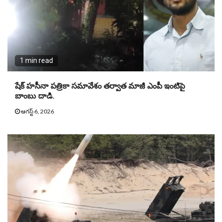
1 min read
షేక్ హసీనా పత్రికా సమావేశం తర్వాత మాజీ ఎంపీ ఇంటిపై
బాంబు దాడి.
ఆగస్ట్ 6, 2026