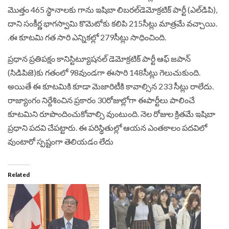
మొత్తం 465 స్థానాలకు గాను ఇషిబా లిబరల్‌డెమోక్రటిక్‌ పార్టీ (ఎల్‌డిపి),
దాని సంకీర్ణ భాగస్వామి కొమెటోకు కలిపి 215సీట్లు మాత్రమే వచ్చాయి.
.ఈ కూటమి గత సారి ఎన్నికల్లో 279సీట్లు సాధించింది.
ప్రధాన ప్రతిపక్షం కానిస్టిట్యూషనల్‌ డెమోక్రటిక్‌ పార్టీ ఆఫ్‌ జపాన్‌
(సిడిపిజె)కు గతంలో 98వుండగా ఈసారి 148సీట్లు గెలుచుకుంది.
అయితే ఈ కూటమికి కూడా మెజారిటీకి కావాల్సిన 233 సీట్లు రాలేదు.
రాజ్యాంగం నిర్దేశించిన ప్రకారం 30రోజుల్లోగా ఈపార్టీలు పాలించే
కూటమిని రూపొందించుకోవాల్సి వుంటుంది. నెల రోజుల క్రితమే ఇషిబా
ప్రధాని పదవి చేపట్టారు. ఈ పరిస్థితుల్లో ఆయన ఎంతకాలం పదవిలో
వుంటారో స్పష్టంగా తెలియడం లేదు
Related