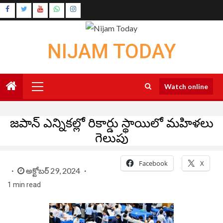
Skip
Instagram
to
Youtube
content
NIJAM TODAY
Primary
Watch online
Menu
జపాన్‌ ఎన్నికల్లో రికార్డు స్థాయిలో మహిళలు
గెలుపు
Facebook
X
అక్టోబర్ 29, 2024
1 min read