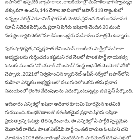
జపాన్‌లో ఇప్పటికీ వ్యాపారాలు, రాజకీయాల్లో మహిళల భాగస్వామ్యం
తక్కువగా ఉందని, 146 దేశాల జాబితాలో జపాన్‌ 118 ర్యాంకులో
ఉన్నట్లు వరల్డ్‌ ఎకనామిక్‌ ఫోరమ్‌కి చెందిన ప్రపంచ లింగ అసమానత
సూచీ నివేదిక పేర్కొంది. ప్రధాని షిగెరు ఇషిబాకి చెందిన 20 మంది
సభ్యుల క్యాబినెట్‌లోనూ కేవలం ఇద్దరు మహిళలు మాత్రమే ఉన్నారు.
పురుషాధిక్యత, నిష్పక్షపాత లేని జపాన్‌ రాజకీయ పార్టీల్లో మహిళా
అభ్యర్థులను గుర్తించడం కష్టమని గత నెలలో పాలక పార్టీ నాయకత్వ
ఓటుకు ముందు ‘నో యూత్‌ నో జపాన్‌’ సంస్థ అధినేత మొమోకో నోజో
చెప్పారు. 2021లో నిర్వహించిన క్యాబినెట్‌ ఆఫీస్‌ సర్వేలో జపాన్‌లోని
మహిళా ఎన్నికల అభ్యర్థులలో నలుగురిలో ఒకరు తమ ప్రచార
సమయంలో లైంగిక వేధింపులను ఎదుర్కొంటున్నట్లు జిజి ప్రెస్‌ పేర్కొంది.
ఆదివారం ఎన్నికల్లో ఇషిబా అధికార కూటమి ఘోరమైన ఇతమికి
గురయింది. కుంభకోణాలతో కళంకితమైన ప్రధాని షిగెరు ఇషిబా
ప్రభుత్వాన్ని ఓటర్లు తిరస్కరించారు. ఈ ఎన్నికల్లో ఏ పార్టీకి స్పష్టమైన
మెజారిటీ రాలేదు. పాలక ఎల్‌డిపి పార్టీ ఇంతటి దారుణ ఓటమిని చవి
చూడడం 2009 తరువాత ఇదే మొదటిసారి. పార్లమెంట్‌ దిగువ సభలో