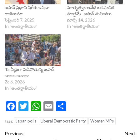
జపాన్‌ ప్రధాని షిగేరు ఇషిబా
మాతృత్వం అనేది ఒక ఎంపిక
రాజీనామా
మాత్రమే ..జపాన్ మహిళలు
సెప్టెంబర్ 7, 2025
మార్చి 14, 2026
In "అంతర్జాతీయం"
In "అంతర్జాతీయం"
45 ఏళ్లుగా పడిపోతున్న జపాన్
బాలల జనాభా
మే 6, 2026
In "అంతర్జాతీయం"
Facebook
Twitter
WhatsApp
Email
Share
Japan polls
Liberal Democratic Party
Women MPs
Tags:
Continue
Previous
Next