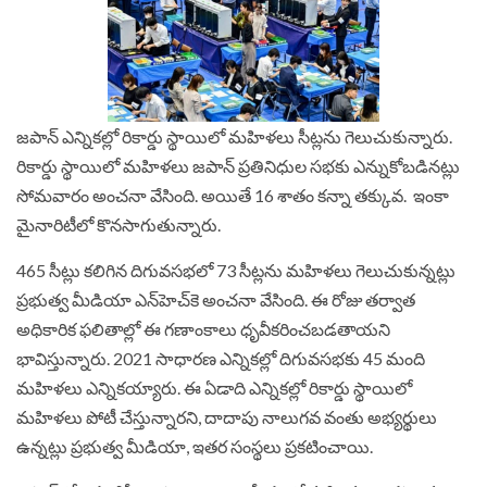
జపాన్‌ ఎన్నికల్లో రికార్డు స్థాయిలో మహిళలు సీట్లను గెలుచుకున్నారు.
రికార్డు స్థాయిలో మహిళలు జపాన్‌ ప్రతినిధుల సభకు ఎన్నుకోబడినట్లు
సోమవారం అంచనా వేసింది. అయితే 16 శాతం కన్నా తక్కువ. ఇంకా
మైనారిటీలో కొనసాగుతున్నారు.
465 సీట్లు కలిగిన దిగువసభలో 73 సీట్లను మహిళలు గెలుచుకున్నట్లు
ప్రభుత్వ మీడియా ఎన్‌హెచ్‌కె అంచనా వేసింది. ఈ రోజు తర్వాత
అధికారిక ఫలితాల్లో ఈ గణాంకాలు ధృవీకరించబడతాయని
భావిస్తున్నారు. 2021 సాధారణ ఎన్నికల్లో దిగువసభకు 45 మంది
మహిళలు ఎన్నికయ్యారు. ఈ ఏడాది ఎన్నికల్లో రికార్డు స్థాయిలో
మహిళలు పోటీ చేస్తున్నారని, దాదాపు నాలుగవ వంతు అభ్యర్థులు
ఉన్నట్లు ప్రభుత్వ మీడియా, ఇతర సంస్థలు ప్రకటించాయి.