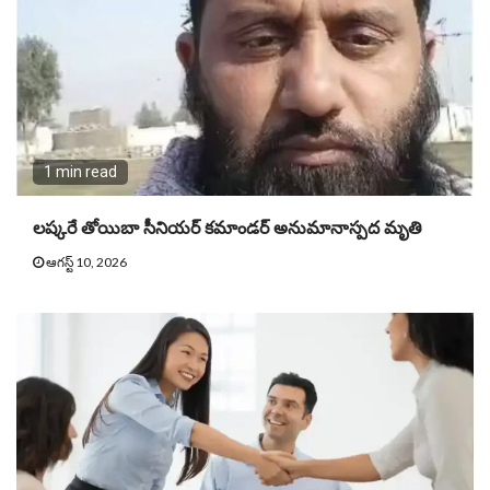
1 min read
ల‌ష్క‌రే తోయిబా సీనియ‌ర్ క‌మాండ‌ర్ అనుమానాస్ప‌ద మృతి
ఆగస్ట్ 10, 2026