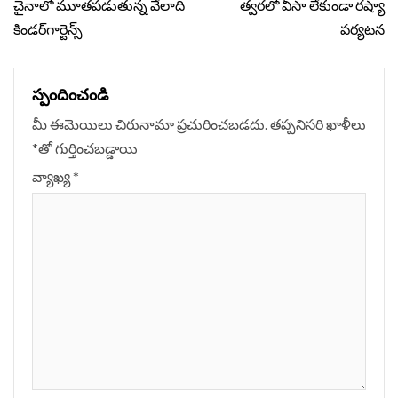
Reading
చైనాలో మూతపడుతున్న వేలాది
త్వరలో వీసా లేకుండా రష్యా
కిండర్‌గార్టెన్స్‌
పర్యటన
స్పందించండి
మీ ఈమెయిలు చిరునామా ప్రచురించబడదు.
తప్పనిసరి ఖాళీలు
*
‌తో గుర్తించబడ్డాయి
వ్యాఖ్య
*