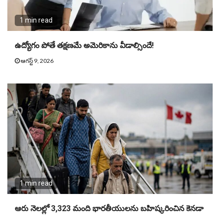
1 min read
ఉద్యోగం పోతే తక్షణమే అమెరికాను వీడాల్సిందే!
ఆగస్ట్ 9, 2026
1 min read
ఆరు నెలల్లో 3,323 మంది భారతీయులను బహిష్కరించిన కెనడా