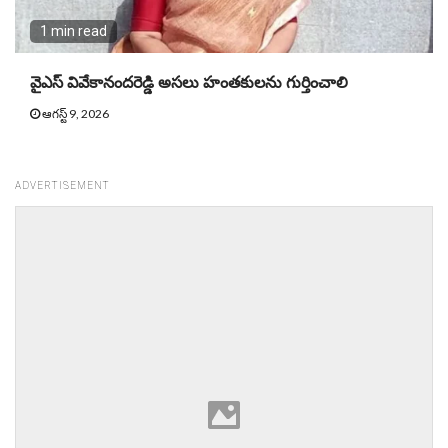
1 min read
వైఎస్‌ వివేకానందరెడ్డి అసలు హంతకులను గుర్తించాలి
ఆగస్ట్ 9, 2026
ADVERTISEMENT