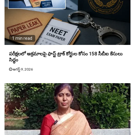
1 min read
పరీక్షలలో అక్రమాలపై ఫాస్ట్ ట్రాక్ కోర్టుల కోసం 158 సీబీఐ కేసులు
సిద్ధం
ఆగస్ట్ 9, 2026