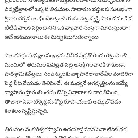
దివ్యక్షేత్రాలలో ఒక్కటి తిరుమల. సాధారణ భక్తులకు సులభంగా
శ్రీవారి దర్శనం లభించేటట్లు చేయడం పట్ల దృష్టి సారింపవలసిన
టిటిడి పాలక వర్గం దానిని ఒక వ్యాపార సంస్థగా మారుస్తుందా?
అనే అనుమానాలు ఈ మధ్య కలుగుతున్నాయి.
పాలకవర్గం సభ్యుల సంఖ్యను వివిధ పేర్లతో రెండు రేట్లు పెంచి,
మందులో తిరుమల పవిత్రత పట్ల ఆసక్తి గలవారికి కాకుండా,
పారిశ్రామికవేత్తలు, సంపన్నులకు వ్యాపారలావాదేవీల మాదిరిగా
పెద్ద పీట వేయడం తెలిసిందే. ఈ మధ్యనే అగర్బత్తిలను అమ్మే
వ్యాపారం ప్రారంభించడం కొన్ని వివాదాలకు దారితీసింది.
తాజాగా సేవా టిక్కెట్లను కోట్ల రూపాయలకు అమ్మబోవడం
కలకలం సృష్టిస్తున్నది.
తిరుమల వేంకటేశ్వరస్వామి ఉదయాస్తమాన సేవా టికెట్‌ ధర