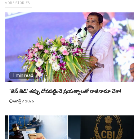
MORE STORIES
1 min read
`జెన్ జెడ్’ తప్పు దోవపట్టించే ప్రయత్నాలతో రాజీనామా చేశా!
ఆగస్ట్ 9, 2026