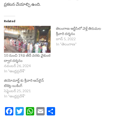
ప్రకటన చేయాల్సి ఉంది.
Related
తెలంగాణ ఆర్టీసిలో వెళ్తే తిరుమల
శ్రీవారి దర్శనం
జూన్ 5, 2022
In "తెలంగాణ"
10 నుంచి 19వ తేదీ వరకు వైకుంఠ
ద్వార దర్శనం
నవంబర్ 26, 2024
In "ఆంధ్రప్రదేశ్"
జియోమార్ట్‌ కు శ్రీవారి ఆన్‌లైన్‌
టికెట్ల బుకింగ్‌
సెప్టెంబర్ 25, 2021
In "ఆంధ్రప్రదేశ్"
Facebook
Twitter
WhatsApp
Email
Share