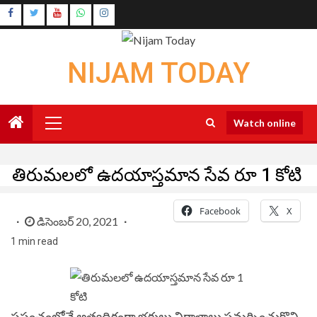
Skip
Instagram
to
Youtube
content
NIJAM TODAY
Primary
Watch online
Menu
తిరుమలలో ఉదయాస్తమాన సేవ రూ 1 కోటి
Facebook
X
డిసెంబర్ 20, 2021
1 min read
ప్రపంచంలోనే అత్యధికంగా భక్తులు విరాళాలు సమర్పించుకొని