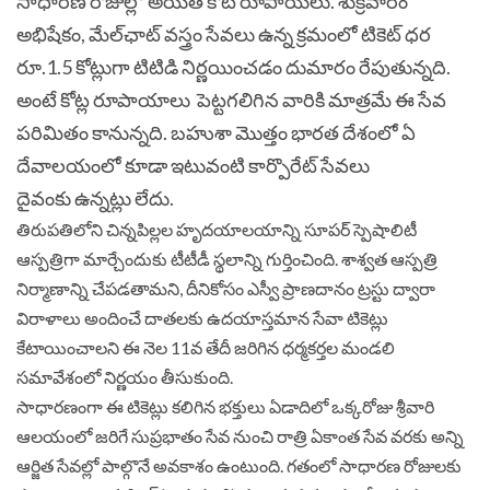
సాధారణ రోజుల్లో అయితే కోటి రూపాయలు. శుక్రవారం
అభిషేకం, మేల్‌ఛాట్‌ వస్త్రం సేవలు ఉన్న క్రమంలో టికెట్‌ ధర
రూ.1.5 కోట్లుగా టిటిడి నిర్ణయించడం దుమారం రేపుతున్నది.
అంటే కోట్ల రూపాయాలు పెట్టగలిగిన వారికి మాత్రమే ఈ సేవ
పరిమితం కానున్నది. బహుశా మొత్తం భారత దేశంలో ఏ
దేవాలయంలో కూడా ఇటువంటి కార్పొరేట్ సేవలు
దైవంకు ఉన్నట్లు లేదు.
తిరుపతిలోని చిన్నపిల్లల హృదయాలయాన్ని సూపర్‌ స్పెషాలిటీ
ఆస్పత్రిగా మార్చేందుకు టీటీడీ స్థలాన్ని గుర్తించింది. శాశ్వత ఆస్పత్రి
నిర్మాణాన్ని చేపడతామని, దీనికోసం ఎస్వీ ప్రాణదానం ట్రస్టు ద్వారా
విరాళాలు అందించే దాతలకు ఉదయాస్తమాన సేవా టికెట్లు
కేటాయించాలని ఈ నెల 11వ తేదీ జరిగిన ధర్మకర్తల మండలి
సమావేశంలో నిర్ణయం తీసుకుంది.
సాధారణంగా ఈ టికెట్లు కలిగిన భక్తులు ఏడాదిలో ఒక్కరోజు శ్రీవారి
ఆలయంలో జరిగే సుప్రభాతం సేవ నుంచి రాత్రి ఏకాంత సేవ వరకు అన్ని
ఆర్జిత సేవల్లో పాల్గొనే అవకాశం ఉంటుంది. గతంలో సాధారణ రోజులకు