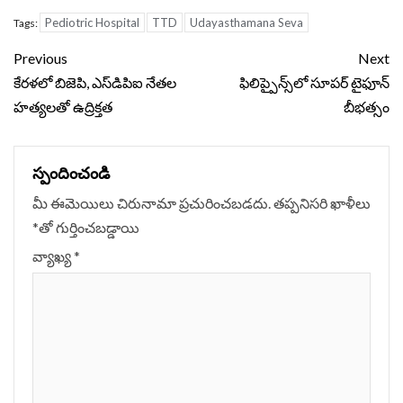
Pediotric Hospital
TTD
Udayasthamana Seva
Tags:
Continue
Previous
Next
Reading
కేరళలో బిజెపి, ఎస్‌డిపిఐ నేతల
ఫిలిప్పైన్స్‌లో సూప‌ర్ టైఫూన్
హత్యలతో ఉద్రిక్తత
బీభ‌త్సం
స్పందించండి
మీ ఈమెయిలు చిరునామా ప్రచురించబడదు.
తప్పనిసరి ఖాళీలు
*
‌తో గుర్తించబడ్డాయి
వ్యాఖ్య
*