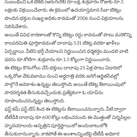
సంబంధించి ఒక టికెట్‌ (ఆరుగురికి) రూ.లక్ష, శుక్రవారం రోజుకు రూ.5
లక్షలకు విక్రయించేవారు. ఈ క్రమంలో ఉదయాస్తమాన సేవా టికెట్లు
పొందిన భక్తుల సంఖ్య అధికం కావడంతో 2006 నుంచి విక్రయాలను
నిలిపివేశారు.
అయితే వివిధ కారణాలతో కొన్ని టికెట్లు రద్దు కావడంతో పాటు మరికొన్ని
కాలపరిమితి పూర్తికావడంతో దాదాపు 531 టికెట్ల వరకూ ఖాళీలు
ఏర్పడ్డాయి. వీటిని భర్తీ చేయాలని నిర్ణయించిన ధర్మకర్తల మండలి వాటి
ధరను రూ.కోటిగా, శుక్రవారం రూ.1.5 కోట్లుగా నిర్ణయించారు.
ఈ టికెట్లు కొనుగోలు చేసే భక్తులు దాదాపు 25 ఏళ్ల పాటు ఏడాదిలో
ఒక్కరోజు వేకువజాము నుంచి అర్ధరాత్రి వరకు జరిగే ఆర్జితసేవల్లో
పాల్గొనే అవకాశం ఉన్నట్టు తెలుస్తోంది. అయితే టికెట్ల కేటాయింపులో
పారదర్శకత తీసుకువచ్చేందుకు ప్రత్యేకంగా ఓ యాప్‌ను
రూపొందించనున్నట్టు తెలుస్తోంది.
ఫస్ట్‌ కమ్‌ ఫస్ట్‌ బేస్‌ కింద ఈ టికెట్లను కేటాయించనున్నారు. వీటి ద్వారా
టీటీడీకి దాదాపు రూ.600 కోట్లు లభించనుంది. ఈ మొత్తంతో చిన్నపిల్లల
హృదయాలయ ఆస్పత్రిని పూర్తిస్థాయిలో అందుబాటులోకి
తీసుకురానున్నారు. కాకపోతే ఈ అంశాలన్నింటిపై టీటీడీ అధికార