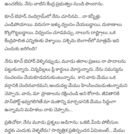
ఉంచలేదు. నేను వాటిని కేంద్ర ప్రభుత్వం నుండి పొందాను.
కూచ్ బెహర్, నందిగ్రామ్‌లో నేను చూసినవి… నా కన్నీళ్లు
ఎండిపోయాయి. వరుసగా ఇళ్ళు ధ్వంసం చేయబడ్డాయి, దుకాణాలు
కొల్లగొట్టబడ్డాయి. విధ్వంసం చూడవచ్చు. నాలుగు రాష్ట్రాలు, ఒక
కేంద్రపాలిత ఎన్నికలకు వెళ్ళాయి. పశ్చిమ బెంగాల్‌లో మాత్రమే ఇది
ఎందుకు జరిగింది?
నేను కూచ్ బెహార్ వెళ్ళినప్పుడు, మూడు తరాల ప్రజలు నా పాదాలను
పట్టుకున్నారు. చిన్నపిల్లలు ప్లే కార్డులు మోస్తున్నారు. నేను సమస్యను
సంచలనం చేయకూడదనుకుంటున్నాను. కాని వారు మేము ఒక
వర్గానికి చెందినవారమని, అందువల్ల మేము హింసించబడుతున్నామని
చెప్పారు. వారు, మా ప్రాణాలను రక్షించండి అని కోరారు. జీవితానికి
పాస్‌పోర్ట్ ఇవ్వగలిగితే మా మతాన్ని మార్చడానికి మేము సిద్ధంగా
ఉన్నామని మహిళలు నాకు చెప్పారు…
ప్రతిచోటా, నేను మూడు ప్రశ్నలు అడిగాను: ఒకటి, మీరు పోలీసుల
వద్దకు ఎందుకు వెళ్ళలేదు? సార్వత్రిక ప్రతిస్పందన ఏమిటంటే… మేము