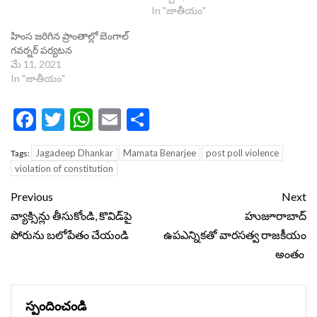
In "జాతీయం"
హింస జరిగిన ప్రాంతాల్లో బెంగాల్
గవర్నర్ పర్యటన
మే 11, 2021
In "జాతీయం"
Facebook
Twitter
WhatsApp
Email
Share
Jagadeep Dhankar
Mamata Benarjee
post poll violence
Tags:
violation of constitution
Continue
Previous
Next
Reading
వ్యాక్సిన్లు తీసుకోండి, కొవిడ్‌పై
హుజూరాబాద్
పోరును బలోపేతం చేయండి
ఉపఎన్నికతో వారసత్వ రాజకీయం
అంతం
స్పందించండి