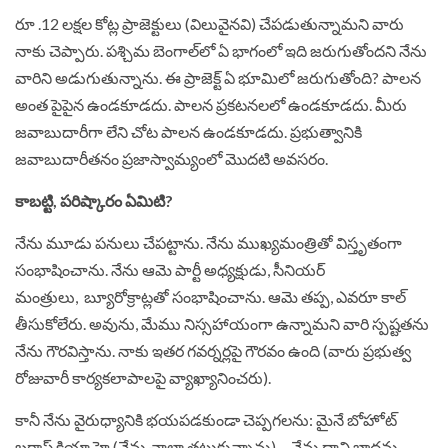
రూ .12 లక్షల కోట్ల ప్రాజెక్టులు (విలువైనవి) చేపడుతున్నామని వారు
నాకు చెప్పారు. పశ్చిమ బెంగాల్‌లో ఏ భాగంలో ఇది జరుగుతోందని నేను
వారిని అడుగుతున్నాను. ఈ ప్రాజెక్ట్ ఏ భూమిలో జరుగుతోంది? పాలన
అంత పైపైన ఉండకూడదు. పాలన ప్రకటనలలో ఉండకూడదు. మీరు
జవాబుదారీగా లేని చోట పాలన ఉండకూడదు. ప్రభుత్వానికి
జవాబుదారీతనం ప్రజాస్వామ్యంలో మొదటి అవసరం.
కాబట్టి, పరిష్కారం ఏమిటి?
నేను మూడు పనులు చేపట్టాను. నేను ముఖ్యమంత్రితో విస్తృతంగా
సంభాషించాను. నేను ఆమె పార్టీ అధ్యక్షుడు, సీనియర్
మంత్రులు, బ్యూరోక్రాట్లతో సంభాషించాను. ఆమె తప్ప, ఎవరూ కాల్
తీసుకోలేరు. అవును, మేము నిస్సహాయంగా ఉన్నామని వారి స్పష్టతను
నేను గౌరవిస్తాను. నాకు ఇతర గవర్నర్లపై గౌరవం ఉంది (వారు ప్రభుత్వ
రోజువారీ కార్యకలాపాలపై వ్యాఖ్యానించరు).
కానీ నేను వైరుధ్యానికి భయపడకుండా చెప్పగలను: మైనే బోహోట్
బర్దాష్ట్ కియా హై (నేను చాలా తట్టుకున్నాను)… నేను దాని బాధను