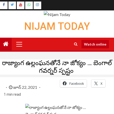
Skip
Instagram
to
Youtube
content
NIJAM TODAY
Primary
Watch online
Menu
రాజ్యాంగ ఉల్లంఘనతోనే నా జోక్యం … బెంగాల్
గవర్నర్ స్పష్టం
Facebook
X
జూన్ 22, 2021
1 min read