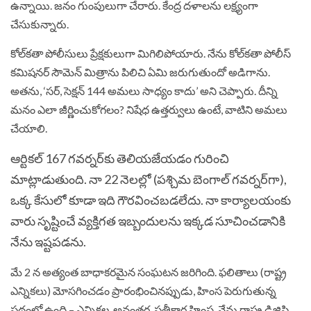
ఉన్నాయి. జనం గుంపులుగా చేరారు. కేంద్ర దళాలను లక్ష్యంగా
చేసుకున్నారు.
కోల్‌కతా పోలీసులు ప్రేక్షకులుగా మిగిలిపోయారు. నేను కోల్‌కతా పోలీస్
కమిషనర్ సౌమెన్ మిత్రాను పిలిచి ఏమి జరుగుతుందో అడిగాను.
అతను, ‘సర్, సెక్షన్ 144 అమలు సాధ్యం కాదు’ అని చెప్పారు. దీన్ని
మనం ఎలా జీర్ణించుకోగలం? నిషేధ ఉత్తర్వులు ఉంటే, వాటిని అమలు
చేయాలి.
ఆర్టికల్ 167 గవర్నర్‌కు తెలియజేయడం గురించి
మాట్లాడుతుంది. నా 22 నెలల్లో (పశ్చిమ బెంగాల్ గవర్నర్‌గా),
ఒక్క కేసులో కూడా ఇది గౌరవించబడలేదు. నా కార్యాలయంకు
వారు సృష్టించే వ్యక్తిగత ఇబ్బందులను ఇక్కడ సూచించడానికి
నేను ఇష్టపడను.
మే 2 న అత్యంత బాధాకరమైన సంఘటన జరిగింది. ఫలితాలు (రాష్ట్ర
ఎన్నికలు) మోసగించడం ప్రారంభించినప్పుడు, హింస పెరుగుతున్న
పథంలో ఉంది – ఎన్నికల అనంతర, ప్రతీకార హింస. నేను రాష్ట్ర డిజిపి,