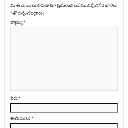
మీ ఈమెయిలు చిరునామా ప్రచురించబడదు.
తప్పనిసరి ఖాళీలు
*
‌తో గుర్తించబడ్డాయి
వ్యాఖ్య
*
పేరు
*
ఈమెయిలు
*