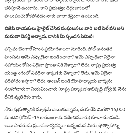
భరిస్తూనే ఉంటాను. కాని ప్రభుత్వం దిద్దుబాటులో
పాలుపంచుకోకపోవడం నాకు చాలా కష్టంగా ఉంటుంది.
బిజెపి నాయకులు హైలైట్ చేసిన సంఘటనలు వారి ఐటి సెల్ పని అని
మమతా బెనర్జీ అన్నారు. దానికి మీ స్పందన ఏమిటి
?
పశ్చిమ బెంగాల్ హింస ప్రయోగశాలగా మారింది. పోల్ అనంతర
హింసను ఆమె ఎప్పుడైనా ఖండించారా? ఆమె ఎప్పుడైనా ఏదైనా
సహాయం కోసం ఏదైనా ప్రాంతానికి వెళ్ళారా? లేదు. రాష్ట్ర ప్రభుత్వ
యంత్రాంగంలో ఎవరైనా అక్కడకు వెళ్ళారా? లేదు. ఆమె ఏదైనా
పరిహారం ఇస్తారా? లేదు. అంజన్ బండియోపాధ్యాయ భార్యను
సలహాదారుగా నియమించారు (రాష్ట్ర పర్యాటక అభివృద్ధి బోర్డుకి). నేను
దీనికి వ్యతిరేకం కాదు.
నేను ప్రభుత్వానికి మాత్రమే చెబుతున్నాను, దయచేసి మిగతా 16,000
మందిని (కోవిడ్ -19 కారణంగా మరణించినవారు) కూడా చూడండి.
ఆమె సోదరుడు ప్రధాన కార్యదర్శిగా ఉన్నందున మీరు ప్రోత్సాహాన్ని