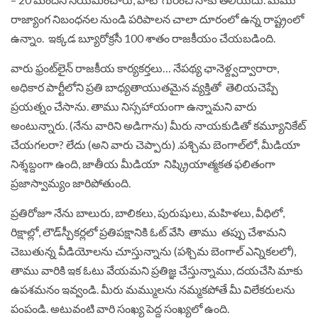
రాజ్యాంగ నిబంధనల నుండి పరిపాలన చాలా దూరంలో ఉన్న రాష్ట్రంలో
ఉన్నాం. ఇక్కడ బ్యూరోక్రసీ 100 శాతం రాజకీయం చేయబడింది.
వారు ఫ్రంట్‌లైన్ రాజకీయ కార్యకర్తలు… నేపథ్య ఛానెళ్ద్వద్వారారా,
అధికార పార్టీలోని ప్రతి బాధ్యతాయుతమైన వ్యక్తితో తెలియచెప్పే
ప్రయత్నం చేసాను. తాము నిస్సహాయంగా ఉన్నామని వారు
అంటున్నారు. (నేను వారిని అడిగాను) మీరు నాయకుడితో కమ్యూనికేట్
చేయగలరా? లేదు (అని వారు చెప్పారు) .పశ్చిమ బెంగాల్‌లో, మీడియా
నిశ్శబ్దంగా ఉంది, జాతీయ మీడియా నిష్క్రియాత్మకత ఫలితంగా
ప్రజాస్వామ్యం జారిపోతుంది.
ప్రతిరోజూ నేను బాలురు, బాలికలు, పురుషులు, మహిళలు, వీధిలో,
రిక్షాల్లో, లౌడ్‌స్పీకర్లలో ప్రతిపక్షానికి ఓట్ వేసి తాము తప్పు చేశామని
చెబుతున్న వీడియోలను చూస్తున్నా
ను (పశ్చిమ బెంగాల్ ఎన్నికలలో),
తాము వారికి ఇక ఓటు వేయమని ప్రతిజ్ఞ చేస్తున్నాము, దయచేసి మాకు
ఉపశమనం ఇవ్వండి. మీరు మమ్ములను నమ్మకపోతే మీ విలేకరులను
పంపండి. అటువంటి వారి సంఖ్య పెద్ద సంఖ్యలో ఉంది.