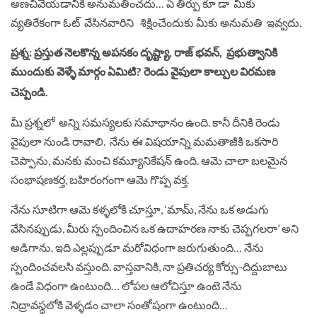
అణచివేయడానికి అనుమతించదు… ఏ తీర్పు కూ డా మీకు
వ్యతిరేకంగా ఓట్ వేసినవారిని శిక్షించేందుకు మీకు అనుమతి ఇవ్వదు.
ప్రశ్న: ప్రస్తుత నెలకొన్న అపనకం దృష్ట్యా, రాజ్ భవన్, ప్రభుత్వానికి
ముందుకు వెళ్ళే మార్గం ఏమిటి? రెండు వైపులా కాల్పుల విరమణ
చెప్పండి.
మీ ప్రశ్నలో అన్ని సమస్యలకు సమాధానం ఉంది. కానీ దీనికి రెండు
వైపులా నుండి రావాలి. నేను ఈ విషయాన్ని మమతాజీకి ఒకసారి
చెప్పాను, మనకు మంచి కమ్యూనికేషన్ ఉంది. ఆమె చాలా బలమైన
సంభాషణకర్త, బహిరంగంగా ఆమె గొప్ప వక్త.
నేను సూటిగా ఆమె కళ్ళలోకి చూస్తూ, ‘మామ్, నేను ఒక అడుగు
వేసినప్పుడు, మీరు స్పందించిన ఒక ఉదాహరణ నాకు చెప్పగలరా’ అని
అడిగాను. ఇది ఎల్లప్పుడూ మరోవిధంగా జరుగుతుంది… నేను
స్పందించవలసి వస్తుంది. వాస్తవానికి, నా ప్రతిచర్య కోర్సు-దిద్దుబాటు
ఉండే విధంగా ఉంటుంది… లోపల ఆలోచిస్తూ ఉంటె నేను
నిద్రావస్థలోకి వెళ్ళడం చాలా సంతోషంగా ఉంటుంది…