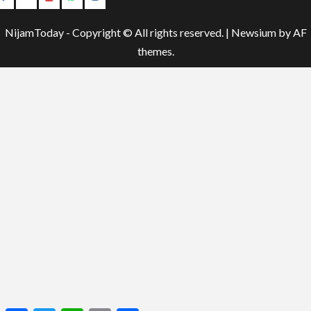
Youtube
NijamToday - Copyright © All rights reserved.
|
Newsium
by AF
themes.