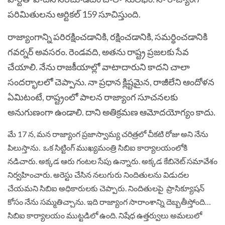
పరిమితులను ఆర్టికల్ 159 సూచిస్తుంది.
రాజ్యాంగాన్ని పరిరక్షించడానికి, రక్షించడానికి, సమర్ధించడానికి
గవర్నర్ అవసరం. రెండవది, అతను రాష్ట్ర ప్రజలకు సేవ
చేయాలి. నేను రాజకీయాల్లో వాటాదారుని కాదని చాలా
సందర్భాలలో చెప్పాను. నా ప్రధాన క్లిష్టమైన, రాజీలేని ఆందోళన
ఏమిటంటే, రాష్ట్రంలో పాలన రాజ్యాంగ సూచనలకు
అనుగుణంగా ఉండాలి. దాని అతిక్రమణ ఆమోదయోగ్యం కాదు.
మే 17 న, మన రాజ్యాంగ ప్రజాస్వామ్య చరిత్రలో చీకటి రోజు అని నేను
పిలుస్తాను. ఒక సిట్టింగ్ ముఖ్యమంత్రి సిబిఐ కార్యాలయంలోకి
నడిచారు. అక్కడ ఆరు గంటల సేపు ఉన్నారు. అక్కడ కేబినెట్ సమావేశం
నిర్వహించారు. అరెస్టు చేసిన నలుగురు నిందితులను విడుదల
చేయమని సిబిఐ అధికారులకు చెప్పారు. నిందితులపై ప్రాసిక్యూషన్
కోసం నేను సమ్మతిచ్చాను. ఇది రాజ్యాంగ సారాంశాన్ని దెబ్బతీస్తోంది…
సిబిఐ కార్యాలయం ముట్టడిలో ఉంది. నిషేధ ఉత్తర్వులు అమలులో