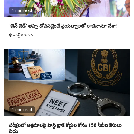
1 min read
`జెన్ జెడ్’ తప్పు దోవపట్టించే ప్రయత్నాలతో రాజీనామా చేశా!
ఆగస్ట్ 9, 2026
1 min read
పరీక్షలలో అక్రమాలపై ఫాస్ట్ ట్రాక్ కోర్టుల కోసం 158 సీబీఐ కేసులు
సిద్ధం