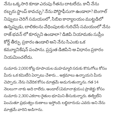
నేను ఒక్కసారి కూడా ఎరుపు గీతను దాటలేదు. కానీ నేను
రబ్బరు స్టాంప్ కావచ్చు? నేను పోస్టాఫీసుగా ఉండాలా? బెంగాల్
నిప్పులు చెరిగే సమయంలో, సిబిఐ కార్యాలయం ముట్టడిలో
ఉన్నప్పుడు, బాలికలను వేధింపులకు గురిచేసే సమయంలో నేను
రాజ్ భవన్ లో కూర్చుని ఉండాలా? డిజిపి నియామకం సుప్రీం
కోర్ట్ తీర్పు ప్రకారం ఉండాలి అని నేను సిఎంకు ఒక
కమ్యూనికేషన్ పంపాను. ప్రస్తుత డిజిపిని ఆ విధానం ప్రకారం
నియమించలేదు.
సుమారు 2,000 కోట్ల రూపాయల మహమ్మారి సరుకు కొనుగోలు కోసం
మీరు ఒక కమిటీని ఏర్పాటు చేశారు… అక్రమాలు ఉన్నాయని మీరు
చెప్పారు. నేను నివేదిక కోసం మాత్రమే అడుగుతున్నాను. గత 14
నెలలుగా నాకు అది రాలేదు. ఆండాల్ (విమానాశ్రయం) ప్రాజెక్టు కోసం
సుమారు 2,300 ఎకరాల రైతుల భూమిని తీసుకున్నారు. ఈక్విటీని
పెంచుతూ ప్రభుత్వం రుణాలు ఇస్తోంది. లబ్ధిదారుడు ఎవరు అని నేను
మాత్రమే వారిని అడిగాను.