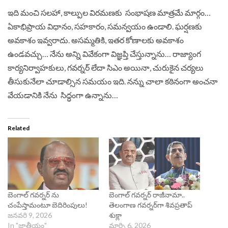
ఇది మంచి సలహా, కాల్పుల విరమణకు సంభాషణ మాత్రమే మార్గం…
ఏకాభిప్రాయ విధానం, సహకారం, సమన్వయం ఉండాలి. ఘర్షణకు
అవకాశం ఇవ్వరాదు. అసమ్మతికి, ఇతర కోణాలకు అవకాశం
ఉండవచ్చు… నేను అన్ని వివేకంగా విజ్ఞప్తి చేస్తున్నాను… రాజ్యాంగ
కార్యనిర్వాహకులు, గవర్నర్ లేదా సిఎం అయినా, చురుకైన చర్యలు
తీసుకునేలా చూడాల్సిన సమయం ఇది. నన్ను చాలా కఠినంగా అంచనా
వేయడానికి నేను సిద్ధంగా ఉన్నాను…
Related
బెంగాల్ గవర్నర్‌ ను
బెంగాల్ గవర్నర్ రాజీనామా..
చంపేస్తామంటూ బెదిరింపులు!
తెలంగాణ గవర్నర్‌గా శివప్రతాప్‌
జనవరి 9, 2026
శుక్లా
In "జాతీయం"
మార్చి 6, 2026