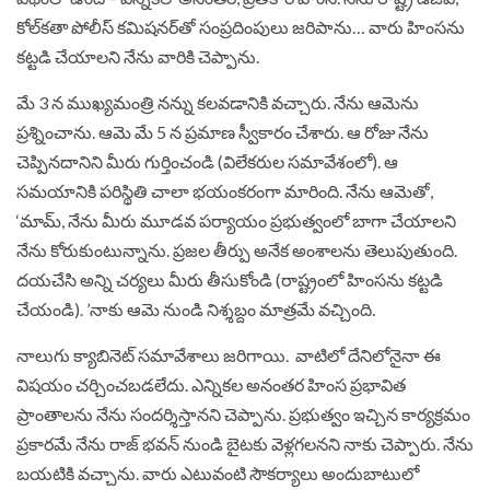
కోల్‌కతా పోలీస్ కమిషనర్‌తో సంప్రదింపులు జరిపాను… వారు హింసను
కట్టడి చేయాలని నేను వారికి చెప్పాను.
మే 3 న ముఖ్యమంత్రి నన్ను కలవడానికి వచ్చారు. నేను ఆమెను
ప్రశ్నించాను. ఆమె మే 5 న ప్రమాణ స్వీకారం చేశారు. ఆ రోజు నేను
చెప్పినదానిని మీరు గుర్తించండి (విలేకరుల సమావేశంలో). ఆ
సమయానికి పరిస్థితి చాలా భయంకరంగా మారింది. నేను ఆమెతో,
‘మామ్, నేను మీరు మూడవ పర్యాయం ప్రభుత్వంలో బాగా చేయాలని
నేను కోరుకుంటున్నాను. ప్రజల తీర్పు అనేక అంశాలను తెలుపుతుంది.
దయచేసి అన్ని చర్యలు మీరు తీసుకోండి (రాష్ట్రంలో హింసను కట్టడి
చేయండి). ’నాకు ఆమె నుండి నిశ్శబ్దం మాత్రమే వచ్చింది.
నాలుగు క్యాబినెట్ సమావేశాలు జరిగాయి. వాటిలో దేనిలోనైనా ఈ
విషయం చర్చించబడలేదు. ఎన్నికల అనంతర హింస ప్రభావిత
ప్రాంతాలను నేను సందర్శిస్తానని చెప్పాను. ప్రభుత్వం ఇచ్చిన కార్యక్రమం
ప్రకారమే నేను రాజ్ భవన్ నుండి బైటకు వెళ్లగలనని నాకు చెప్పారు. నేను
బయటికి వచ్చాను. వారు ఎటువంటి సౌకర్యాలు అందుబాటులో