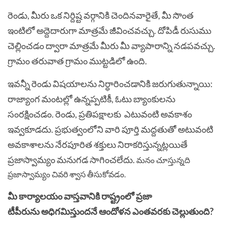
రెండు, మీరు ఒక నిర్దిష్ట వర్గానికి చెందినవారైతే, మీ సొంత
ఇంటిలో అద్దెదారుగా మాత్రమే జీవించవచ్చు. దోపిడీ రుసుము
చెల్లించడం ద్వారా మాత్రమే మీరు మీ వ్యాపారాన్ని నడపవచ్చు.
గ్రామం తరువాత గ్రామం ముట్టడిలో ఉంది.
ఇవన్నీ రెండు విషయాలను నిర్ధారించడానికి జరుగుతున్నాయి:
రాజ్యాంగ మంటల్లో ఉన్నప్పటికీ, ఓటు బ్యాంకులను
సంరక్షించడం. రెండు, ప్రతిపక్షాలకు ఎటువంటి అవకాశం
ఇవ్వకూడదు. ప్రభుత్వంలోని వారి పూర్తి మద్దతుతో అటువంటి
అవకాశాలను నేరపూరిత శక్తులు నిరాకరిస్తున్నట్లయితే
ప్రజాస్వామ్యం మనుగడ సాగించలేదు.
మనం చూస్తున్నది
ప్రజాస్వామ్యం చివరి శ్వాస తీసుకోవడం.
మీ కార్యాలయం వాస్తవానికి రాష్ట్రంలో ప్రజా
టీపీరును అధిగమిస్తుందనే ఆందోళన ఎంతవరకు చెల్లుతుంది?