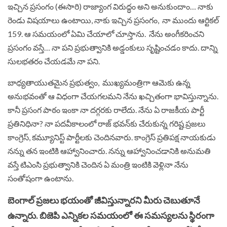
ఇచ్చిన ప్రసంగం (ఈసారి) రాజ్యాంగ విరుద్ధం అని అనుకుందాం… నాకు
రెండు విషయాలు ఉంటాయి, నాకు ఇచ్చిన ప్రసంగం, నా ముందు ఆర్టికల్
159. ఆ సమయంలో ఏమి చేయాలో చూస్తాను. నేను అంగీకరించని
ప్రసంగం వస్తే… నా పని ప్రభుత్వానికి అడ్డంకులు సృష్టించడం కాదు. దాన్ని
సులభతరం చేయడమే నా పని.
బాధ్యతాయుతమైన ప్రభుత్వం, ముఖ్యమంత్రిగా ఆమెకు ఉన్న
అనుభవంతో ఆ విధంగా చేయగలమని నేను ఖచ్చితంగా భావిస్తున్నాను.
కానీ ప్రసంగ పాఠం ఇంకా నా దగ్గరకు రాలేదు. నేను ఏ రాజకీయ పార్టీ
ప్రతినిధినా? నా పదవీకాలంలో రాజ్ భవన్‌కు చేరుకున్న గరిష్ట ప్రజలు
కాంగ్రెస్, కమ్యూనిస్ట్ పార్టీలకు చెందినవారు. కాంగ్రెస్ ప్రతిపక్ష నాయకుడు
నన్ను తన ఇంటికి ఆహ్వానించారు. నన్ను ఆహ్వానించడానికి అనుమతి
వస్తే టిఎంసి ప్రభుత్వానికి చెందిన ఏ మంత్రి ఇంటికి వెళ్లినా నేను
సంతోషంగా ఉంటాను.
బెంగాల్ ప్రజలు భయంతో జీవిస్తున్నారని మీరు చెబుతూనే
ఉన్నారు. బిజెపి ఎన్నికల సమయంలో ఈ సమస్యలను స్థిరంగా