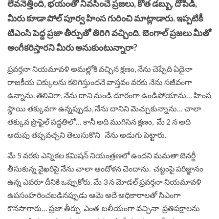
లేవనెత్తింది, భయంతో నివసించే ప్రజలు, కోత డబ్బు, దోపిడీ,
మీరు కూడా పోల్ పూర్వ హింస గురించి మాట్లాడారు. ఇప్పటికీ
టిఎంసి పెద్ద ప్రజా తీర్పుతో తిరిగి వచ్చింది. బెంగాల్ ప్రజలు మీతో
అంగీకరిస్తారని మీరు అనుకుంటున్నారా?
ప్రవర్తనా నియమావళి అమల్లోకి వచ్చిన క్షణం, నేను చెప్పేది ఏదైనా
రాజకీయ చిక్కులను కలిగిస్తుందనే వాస్తవం వరకు నేను సజీవంగా
ఉన్నాను. తెలివిగా, నేను దాని నుండి దూరంగా ఉండిపోయాను… హింస
స్థాయి తక్కువగా ఉన్నప్పుడు, నేను దానిని మెచ్చుకున్నాను… చాలా
తక్కువ ప్రొఫైల్ పద్ధతిలో… కానీ అది ముగిసిన క్షణం, మే 2 న అది
అదుపు తప్పవచ్చని తెలుసుకొని నేను అడుగు పెట్టారు.
మే 5 వరకు ఎన్నికల కమిషన్ నియంత్రణలో ఉందని మమతా బెనర్జీ
తీసుకున్న వైఖరిపై నేను చాలా ఆందోళన చెందాను. చట్టంపై పరిజ్ఞానం
ఉన్న ఎవరూ దీనికి ఒప్పుకోరు. మే 3 న మోడల్ ప్రవర్తనా నియమావళి
ఉపసంహరించబడినప్పుడు ఆమె అదే అధికారాలతో సిఎంగా
కొనసాగారు… ప్రజా తీర్పు ఎంత బలీయంగా వచ్చినా ప్రతిపక్షాలను