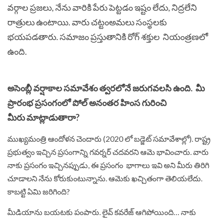
వర్గాల ప్రజలు, నేను వారికి పేరు పెట్టడం ఇష్టం లేదు, నిద్రలేని
రాత్రులు ఉంటాయి. వారు చట్టంఅమలు సంస్థలకు
భయపడతారు. సమాజం ప్రస్తుతానికి రోగ్ శక్తుల నియంత్రణలో
ఉంది.
అసెంబ్లీ వర్షాకాల సమావేశం త్వరలోనే జరుగవలసి ఉంది. మీ
ప్రారంభ ప్రసంగంలో పోల్ అనంతర హింస గురించి
మీరు మాట్లాడుతారా?
ముఖ్యమంత్రి ఆందోళన చెందారు (2020 లో బడ్జెట్ సమావేశాల్లో). రాష్ట్ర
ప్రభుత్వం ఇచ్చిన ప్రసంగాన్ని గవర్నర్ చదవరని ఆమె భావించారు. వారు
నాకు ప్రసంగం ఇచ్చినప్పుడు, ఈ ప్రసంగం భాగాలు ఇవి అని మీరు తిరిగి
చూడాలని నేను కోరుకుంటున్నాను. ఆమెకు ఖచ్చితంగా తెలియలేదు.
కాబట్టి ఏమి జరిగింది?
మీడియాను బయటకు పంపారు. లైవ్ కవరేజ్ ఆగిపోయింది… నాకు