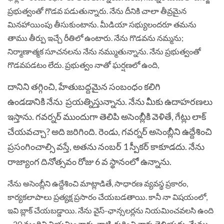
ప్రభుత్వంతో గొడవ పడుతున్నారు. నేను దీనికి చాలా తీవ్రమైన
మినహాయింపు తీసుకుంటాను. మీడియా సభ్యులందరూ తమను
తాము తీర్పు ఇచ్చే రీతిలో ఉంటారు. నేను గొడవను నమ్మను;
నిర్మాణాత్మక సూచనలను నేను నమ్ముతున్నాను. నేను ప్రభుత్వంతో
గొడవపడటం లేదు. ప్రభుత్వం నాతో ఘర్షణలో ఉంది,
దానిని తగ్గించి, హేతుబద్దమైన సంబంధం కలిగి
ఉండడానికి నేను ప్రయత్నిస్తున్నాను. నేను మీకు ఉదాహరణలు
ఇస్తాను. గవర్నర్ ముందుగా తెలిపి అసెంబ్లీకి వెళితే, గేట్లు లాక్
చేయవచ్చా? అది జరిగింది. రెండు, గవర్నర్ అసెంబ్లీని ఉద్దేశించి
ప్రసంగించాల్సి వస్తే, అతను నంబర్ 1 స్పీకర్ కాకూడదు. నేను
రాజ్యాంగ దినోత్సవం రోజు 6 వ స్థానంలో ఉన్నాను.
నేను అసెంబ్లీని ఉద్దేశించి మాట్లాడితే, సాధారణ వ్యవస్థ ప్రకారం,
కార్యకలాపాలు ప్రత్యక్ష ప్రసారం చేయబడతాయి. కానీ నా విషయంలో,
ఇవి బ్లాక్ చేయబడ్డాయి. నేను వైస్-ఛాన్సలర్లను నియమించవలసి ఉంది
– 20 మందిని నియమించారు, వాటి గురించి నాకు తెలియదు. మేము