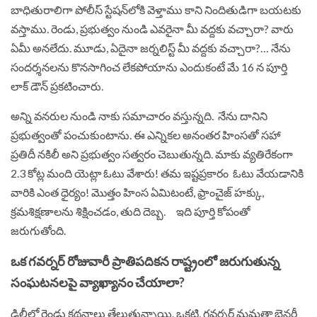
బాధితురాలిగా పోలీస్ స్టేషన్‌లోకి వెళ్తాము కాని నిందితుడిగా బయటకు
వస్తాము. రెండు, ప్రభుత్వం నుండి ఎవరైనా మీ వద్దకు వచ్చారా? వారు
ఏమీ అనలేదు. మూడు, ఏదైనా జర్నలిస్ట్ మీ వద్దకు వచ్చారా?… నేను
సందర్శనలను కొనసాగించ లేకపోయాను ఎందుకంటే మే 16 న పూర్తి
లాక్ డౌన్ ప్రకటించారు.
అన్ని వనరుల నుండి నాకు సమాచారం వస్తున్నది. నేను దానిని
ప్రభుత్వంతో పంచుకుంటాను. ఈ ఎన్నికల అనంతర హింసతో సహా
ప్రతిదీ నకిలీ అని ప్రభుత్వం సత్వరం చెబుతున్నది. మాకు వ్యతిరేకంగా
2.3 కోట్ల మంది యెట్లా ఓటు వేశారు! తమ ఇష్టప్రకారం ఓటు వేయడానికి
వారికి ఎంత ధైర్యం! మొత్తం హింస ఏమిటంటే, ఫ్రాంచైజ్ హక్కు,
క్రమశిక్షణాలను శిక్షించడం, తుది దెబ్బ. ఇది పూర్తి కోపంతో
జరుగుతోంది.
ఒక గవర్నర్ రోజువారీ ప్రాతిపదికన రాష్ట్రంలో జరుగుతున్న
సంఘటనలపై వ్యాఖ్యానం చేయాలా?
ఢిల్లీలో రెండు కథనాలు తేలుతున్నాయి. ఒకటి, గవర్నర్ మమతా బెనర్జీ