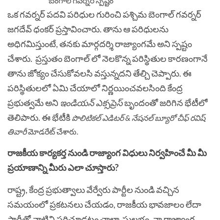
ఒక గవర్నర్ పదవి పరిధుల గురించి పశ్చిమ బెంగాల్ గవర్నర్
జగదేవ్ ధంకర్ ప్రస్తావించారు. తాను ఆ పరిధులను
అధిగమిస్తుంటే, తనకు మార్గదర్శి రాజ్యాంగమే అని స్పష్టం
చేశారు. ప్రస్తుతం బెంగాల్ లో నెలకొన్న పరిస్థితుల కారణంగానే
తాను జోక్యం చేసుకోవలసి వస్తున్నదని తేల్చి చెప్పారు. ఈ
పరిస్థితులలో ఏమి చేయాలో నిర్ణయించవలసింది కేంద్ర
ప్రభుత్వమే అని
ఇండియన్ ఎక్సప్రెస్
బృందంతో జరిగిన భేటీలో
తెలిపారు. ఈ భేటీకి
పొలిటికల్ ఎడిటర్ & నేషనల్ బ్యూరో చీఫ్ రవిష్
తివారీ
మోడరేట్ చేశారు.
రాజకీయ కార్యకర్త నుండి రాజ్యాంగ విధులు నిర్వహించే మీ మీ
ప్రయాణాన్ని మీరు ఎలా చూస్తారు?
రాష్ట్ర, కేంద్ర ప్రభుత్వాలు వేర్వేరు పార్టీల నుండి వచ్చిన
సమయంలో ప్రకటనలు చేయడం, రాజకీయ భావజాలం లేదా
పార్టీతో వాటిని సరిచూడటం చాలా సులభం. నా రాజ్యాంగ