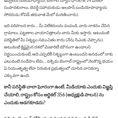
ఇవ్వలేరు (బందీపాధ్యాయ్, బెంగాలీ న్యూస్ ఛానల్ జీ 24 ఘంటా
సంపాదకురాలు. బెనర్జీ సహాయకుడు అలపాన్ బండియోపాధ్యాయ
సోదరుడు కోవిడ్ తరువాత మేలో మరణించారు).
ఇది పరిపాలన కాదు… మీ విలేకరులను పంపండి, వారు నాశనం చేసిన
గ్రామాలు, పట్టణాల ఛాయాచిత్రాలను వారు మీకు ఇస్తారు. అటువంటి
పరిస్థితిలో మీ నిశ్శబ్దం సముచితం కాదు (నేను సిఎంకు చెప్పాను).
అటువంటి క్లిష్టమైన దశలో మెజారిటీ మౌనంగా ఉండాలని
నిర్ణయించుకుంటే, అది ఎప్పటికీ నిశ్శబ్దంగా ఉంటుందని అనడంలో నాకు
ఎటువంటి సందేహం లేదు… పశ్చిమ బెంగాల్ రాష్ట్రంలో నెలకొన్న భయం
ఏ నియంతృత్వ లేదా నిరంకుశ ప్రభుత్వంలో చూసిన దానికన్నా
ఎక్కువగా ఉంది.
కానీ పరిస్థితి చాలా ఘోరంగా ఉంటే, మీడియాకు ఎందుకు విజ్ఞప్తి
చేయాలి, రాష్ట్రం కోసం ఆర్టికల్ 356 (అధ్యక్షుడి పాలన) ను
ఎందుకు అడగకూడదు?