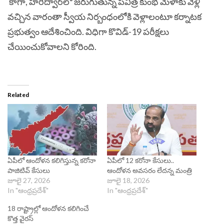
కాగా, హరిద్వార్‌లో జరుగుతున్న పవిత్ర కుంభ మేళాకు వెళ్లి
వచ్చిన వారంతా స్వీయ నిర్బంధంలోకి వెళ్లాలంటూ కర్నాటక
ప్రభుత్వం ఆదేశించింది. విధిగా కొవిడ్-19 పరీక్షలు
చేయించుకోవాలని కోరింది.
Related
ఏపీలో ఆందోళన కలిగిస్తున్న కరోనా
ఏపీలో 12 కరోనా కేసులు..
పాజిటివ్ కేసులు
ఆందోళన అవసరం లేదన్న మంత్రి
జూలై 27, 2026
జూలై 18, 2026
In "ఆంధ్రప్రదేశ్"
In "ఆంధ్రప్రదేశ్"
18 రాష్ట్రాల్లో ఆందోళన కలిగించే
కొత్త వైరస్