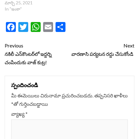
మార్చి 25, 2021
In "ఇంకా"
Facebook
Twitter
WhatsApp
Email
Share
Continue
Previous
Next
Reading
నకిలీ ఎన్‌కౌంటర్‌లో ఇద్దర్ని
వార‌ణాసి ప‌ర్య‌ట‌న రద్దు చేసుకోండి
చంపేందుకు వాజ్ కుట్ర!
స్పందించండి
మీ ఈమెయిలు చిరునామా ప్రచురించబడదు.
తప్పనిసరి ఖాళీలు
*
‌తో గుర్తించబడ్డాయి
వ్యాఖ్య
*