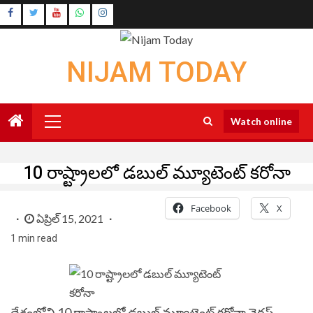
Skip
Instagram
to
Youtube
content
NIJAM TODAY
Primary
Watch online
Menu
10 రాష్ట్రాలలో డబుల్ మ్యూటెంట్ కరోనా
Facebook
X
ఏప్రిల్ 15, 2021
1 min read
దేశంలోని 10 రాష్ట్రాలలో డబుల్ మ్యూటెంట్ కరోనా వైరస్