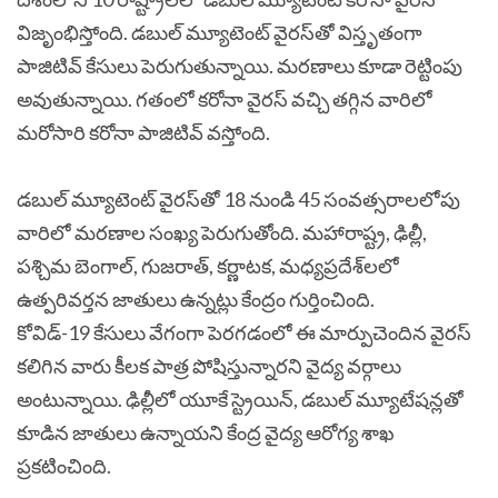
విజృంభిస్తోంది. డబుల్ మ్యూటెంట్ వైరస్‌తో విస్తృతంగా
పాజిటివ్ కేసులు పెరుగుతున్నాయి. మరణాలు కూడా రెట్టింపు
అవుతున్నాయి. గతంలో కరోనా వైరస్ వచ్చి తగ్గిన వారిలో
మరోసారి కరోనా పాజిటివ్ వస్తోంది.
డబుల్ మ్యూటెంట్ వైరస్‌తో 18 నుండి 45 సంవత్సరాలలోపు
వారిలో మరణాల సంఖ్య పెరుగుతోంది. మహారాష్ట్ర, ఢిల్లీ,
పశ్చిమ బెంగాల్, గుజరాత్, కర్ణాటక, మధ్యప్రదేశ్‌లలో
ఉత్పరివర్తన జాతులు ఉన్నట్లు కేంద్రం గుర్తించింది.
కోవిడ్-19 కేసులు వేగంగా పెరగడంలో ఈ మార్పుచెందిన వైరస్
కలిగిన వారు కీలక పాత్ర పోషిస్తున్నారని వైద్య వర్గాలు
అంటున్నాయి. ఢిల్లీలో యూకే స్ట్రెయిన్, డబుల్ మ్యూటేషన్లతో
కూడిన జాతులు ఉన్నాయని కేంద్ర వైద్య ఆరోగ్య శాఖ
ప్రకటించింది.