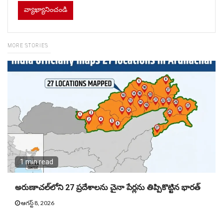
MORE STORIES
1 min read
అరుణాచల్‌లోని 27 ప్రదేశాలను చైనా పేర్లను తిప్పికొట్టిన భారత్
ఆగస్ట్ 8, 2026