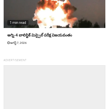
1 min read
అగ్ని-4 బాలిస్టిక్ మిస్సైల్ పరీక్ష విజయవంతం
ఆగస్ట్ 7, 2026
ADVERTISEMENT