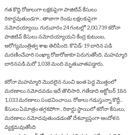
గత కొద్ది రోజులుగా లక్షకుపైగా పాజిటివ్‌ కేసులు
రికార్డవుతుండగా.. తాజాగా రెండు లక్షలకుపైగా
నమోదయ్యాయి. గురువారం 24 గంటల్లో 2,00,739 కరోనా
పాజిటివ్‌ కేసులు నమోదయ్యాయని కేంద్ర కుటుంబ,
ఆరోగ్యమంత్రిత్వ శాఖ తెలిపింది. కొవిడ్‌-19 బారిన పడి
మరణించేవారి సంఖ్యా రోజురోజుకూ పెరుగుతోంది. మహమ్మారి
బారినపడి మరో 1,038 మంది మృతువాతపడ్డారు.
కరోనా మహమ్మారి మొదలైన నుంచి ఇంత పెద్ద మొత్తంలో
మరణాలు నమోదవడం ఇదే తొలిసారి. గతేడాది అక్టోబర్‌ 18న
1,033 మరణాలు సంభవించాయి. రోజులు గడుస్తున్నా కొద్దీ..
కేసులు ఏమాత్రం తగ్గకపోగా.. రికార్డు స్థాయిలో కరోనా కేసులు,
మరణాలు నమోదవుతుండడంతో దేశవ్యాప్తంగా ఆందోళన
వ్యక్తమవుతోంది