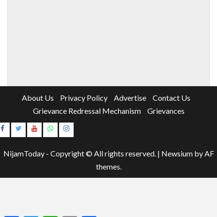
About Us
Privacy Policy
Advertise
Contact Us
Grievance Redressal Mechanism
Grievances
Instagram
Youtube
NijamToday - Copyright © All rights reserved.
|
Newsium
by AF
themes.