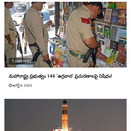
1 min read
మహారాష్ట్ర ప్రభుత్వం 144 `ఉగ్రవాద’ ప్రచురణాలపై నిషేధం!
ఆగస్ట్ 8, 2026