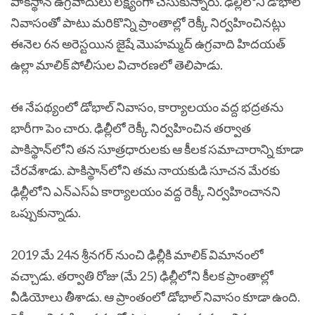
పాకిస్థాన్‌ ఉగ్రవాదులు లక్ష్యంగా చేసుకున్నారు. ఢిల్లీలోని డోభాల్‌
నివాసంతో పాటు మరికొన్ని ప్రాంతాల్లో రెక్కీ నిర్వహించినట్లు
ఈనెల 6న అరెస్టయిన జైషే మొహమ్మద్‌ ఉగ్రవాది హిదయత్‌
ఉల్లా మాలిక్‌ పోలీసుల విచారణలో తెలిపాడు.
ఈ నేపథ్యంలో డోభాల్‌ నివాసం, కార్యాలయం వద్ద భద్రతను
భారీగా పెం చారు. ఢిల్లీలో రెక్కీ నిర్వహించిన తర్వాత
పాకిస్థాన్‌లోని తన సూత్రధారులకు ఆ కీలక సమాచారాన్ని కూడా
చేరవేశాడు.
పాకిస్థాన్‌లోని తమ నాయకుడి సూచన మేరకు
ఢిల్లీలోని ఎన్‌ఎస్‌ఏ కార్యాలయం వద్ద రెక్కీ నిర్వహించానని
ఒప్పుకున్నాడు.
2019 మే 24న శ్రీనగర్‌ నుంచి ఢిల్లీకి మాలిక్‌ విమానంలో
వచ్చాడు. తర్వాతి రోజు (మే 25) ఢిల్లీలోని కీలక ప్రాంతాల్లో
వీడియోలు తీశాడు. ఆ ప్రాంతంలో డోభాల్‌ నివాసం కూడా ఉంది.