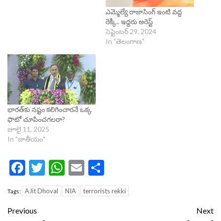
ఎమ్మెల్యే రాజాసింగ్ ఇంటి వద్ద
రెక్కీ.. ఇద్దరు అరెస్ట్
సెప్టెంబర్ 29, 2024
In "తెలంగాణ"
భారత్​కు నష్టం కలిగించారనే ఒక్క
ఫొటో చూపించగలరా?
జూలై 11, 2025
In "జాతీయం"
Facebook
Twitter
WhatsApp
Email
Share
AJit Dhoval
NIA
terrorists rekki
Tags:
Continue
Previous
Next