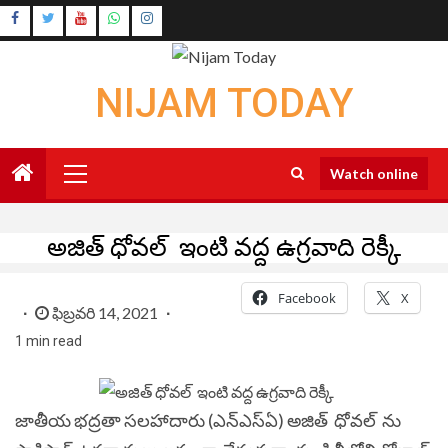
Skip
Instagram
to
Youtube
content
NIJAM TODAY
Primary
Watch online
Menu
అజిత్ ధోవల్ ఇంటి వద్ద ఉగ్రవాది రెక్కీ
Facebook
X
ఫిబ్రవరి 14, 2021
1 min read
జాతీయ భద్రతా సలహాదారు (ఎన్‌ఎస్‌ఏ) అజిత్‌ ధోవల్‌
‌ను