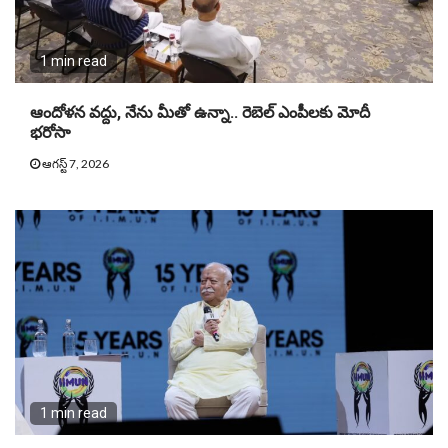
1 min read
ఆందోళన వద్దు, నేను మీతో ఉన్నా.. రెబెల్ ఎంపీలకు మోదీ
భరోసా
ఆగస్ట్ 7, 2026
1 min read