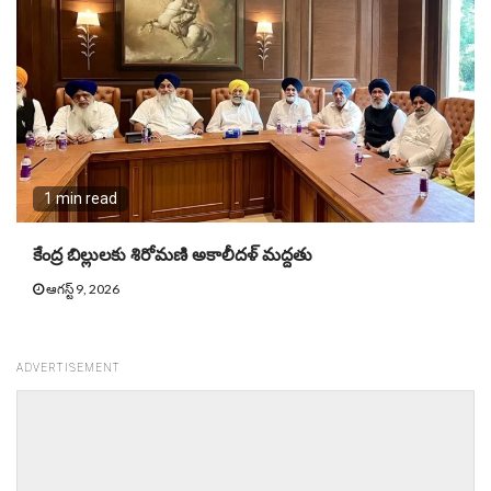
1 min read
కేంద్ర బిల్లులకు శిరోమణి అకాలీదళ్ మద్దతు
ఆగస్ట్ 9, 2026
ADVERTISEMENT