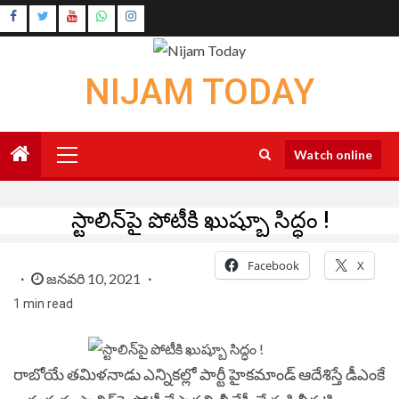
Skip
Instagram
to
Youtube
content
NIJAM TODAY
Primary
Watch online
Menu
స్టాలిన్‌పై పోటీకి ఖుష్బూ సిద్ధం !
Facebook
X
జనవరి 10, 2021
1 min read
రాబోయే తమిళనాడు ఎన్నికల్లో పార్టీ హైకమాండ్‌ ఆదేశిస్తే డీఎంకే