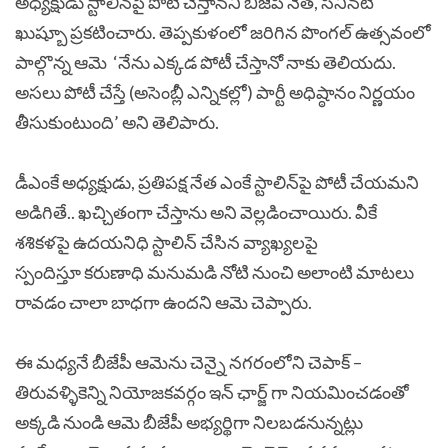
అధ్యక్షుడు స్టాలిన్‌పై పోటీ చేస్తానని బీజేపీ నేత, సినీనటి
ఖుష్బూ ప్రకటించారు. తెప్పకుళంలో జరిగిన పొంగల్‌ ఉత్సవంలో
పాల్గొన్న ఆమె ‘నేను ఎక్కడ పోటీ చేస్తానో నాకు తెలియదు.
అసలు పోటీ చేస్తే (అసెంబ్లీ ఎన్నికల్లో) పార్టీ అధిష్ఠానం నిర్ణయం
తీసుకుంటుంది’ అని తెలిపారు.
డీఎంకే అధ్యక్షుడు, ప్రతిపక్ష నేత ఎంకే స్టాలిన్‌పై పోటీ చేయమని
అడిగితే.. ఖచ్చితంగా చేస్తాను అని వెల్లడించాయిరు. వీకే
శశికళపై ఉదయనిధి స్టాలిన్‌ చేసిన వ్యాఖ్యలపై
స్పందిస్తూ కరుణాధి మనుమడి నోటి నుంచి అలాంటి మాటలు
రావడం చాలా బాధగా ఉందని ఆమె చెప్పారు.
ఈ మధ్యనే బీజేపీ ఆమెను చెన్నై నగరంలోని చెపాక్ –
తిరువళ్ళికెన్ని నియోజకవర్గం ఇన్ ఛార్జ్ గా నియమించడంతో
అక్కడి నుండి ఆమె బీజేపీ అభ్యర్థిగా నిలబడనున్నట్లు