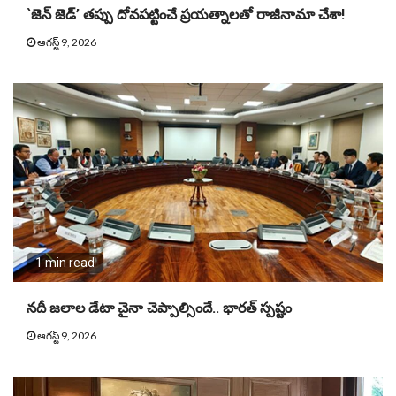
`జెన్ జెడ్’ తప్పు దోవపట్టించే ప్రయత్నాలతో రాజీనామా చేశా!
ఆగస్ట్ 9, 2026
1 min read
నదీ జలాల డేటా చైనా చెప్పాల్సిందే.. భారత్ స్పష్టం
ఆగస్ట్ 9, 2026