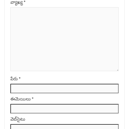
వ్యాఖ్య
*
పేరు
*
ఈమెయిలు
*
వెబ్‌సైటు