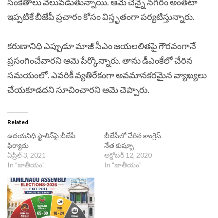
సంకేతాలు వెలువడుతున్నాయి. ఆమె చెన్నై నగరం అంతటా
ఇప్పటికే బీజేపీ ప్రచారం కోసం విస్తృతంగా పర్యటిస్తున్నారు.
కరుణానిధి ఎప్పుడూ మాజీ సీఎం జయలలితపై గౌరవంగానే
ప్రసంగించేవారని ఆమె పేర్కొన్నారు. తాను డీఎంకేలో చేరిన
సమయంలో. ఎవరికీ వ్యతిరేకంగా అవమానకరమైన వ్యాఖ్యలు
చేయకూడదని సూచించారని ఆమె చెప్పారు.
Related
ఉదయనిధి స్టాలిన్‌పై బీజేపీ
బీజేపీలో చేరిన కాంగ్రెస్
ఫిర్యాదు
నేత కుష్బూ
ఏప్రిల్ 3, 2021
అక్టోబర్ 12, 2020
In "జాతీయం"
In "జాతీయం"