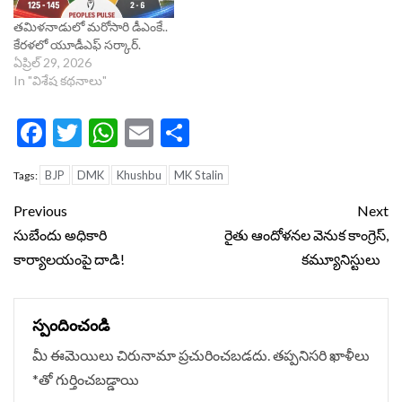
తమిళనాడులో మ‌రోసారి డీఎంకే..
కేరళలో యూడీఎఫ్ సర్కార్.
ఏప్రిల్ 29, 2026
In "విశేష కథనాలు"
Facebook
Twitter
WhatsApp
Email
Share
BJP
DMK
Khushbu
MK Stalin
Tags:
Continue
Previous
Next
Reading
సుబేందు అధికారి
రైతు ఆందోళనల వెనుక కాంగ్రెస్‌,
కార్యాలయంపై దాడి!
కమ్యూనిస్టులు
స్పందించండి
మీ ఈమెయిలు చిరునామా ప్రచురించబడదు.
తప్పనిసరి ఖాళీలు
*
‌తో గుర్తించబడ్డాయి