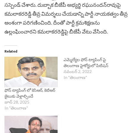
సస్పెండ్ చేశారు. దుబ్బాక బీజేపీ అభ్యర్థి రఘునందన్‌రావుపై
కమలాకరరెడ్డి తీవ్ర విమర్శలు చేయడాన్ని పార్టీ నాయకత్వం తీవ్ర
అంశంగా పరిగణించింది.
దీంతో పార్టీ క్రమశిక్షణను
ఉల్లంఘించారని కమలాకరరెడ్డిపై బీజేపీ వేటు వేసింది.
Related
ఎమ్మెల్యేల ఫోన్ ట్యాపింగ్ పై
తెలంగాణ హైకోర్టులో పిటిషన్
నవంబర్ 2, 2022
In "తెలంగాణ"
ఫోన్ ట్యాపింగ్ లో కెసిఆర్, కెటిఆర్
జైలుకు వెళ్లాల్సిందే
జూన్ 28, 2025
In "తెలంగాణ"