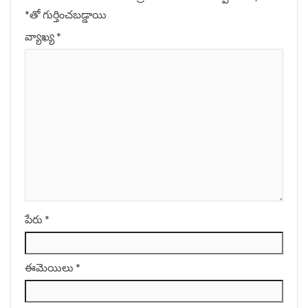
*
‌తో గుర్తించబడ్డాయి
వ్యాఖ్య
*
పేరు
*
ఈమెయిలు
*