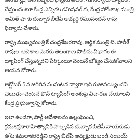
చేస్తుందంటూ కేంద్ర ఎన్నిక‌ల క‌మిష‌న‌ర్ కు, కేంద్ర హోంశాఖ మంత్రి
అమిత్ షా కు దుబ్బాక బీజేపీ అభ్య‌ర్ధి రఘునంద‌న్ రావు
ఫిర్యాదు చేశారు.
రాష్ట్ర ముఖ్యమంత్రి కే చంద్రశేఖరరావు, ఆర్ధిక మంత్రి టి. హరీశ్
రావుల ఆదేశాల మేర‌కు తెలంగాణ పోలీసు విభాగం ఈ
ట్యాపింగ్ చేస్తున్న‌ద‌ని పేర్కొంటూ వెంట‌నే జోక్యం చేసుకోవాల‌ని
ఆయ‌న కోరారు.
అక్టోబ‌ర్ 5 న జ‌రిగిన‌ సంఘ‌ట‌న ద్వారా ఇది రుజువ‌య్యింద‌ని
చెబుతూ వెంట‌నే ఫోన్ ట్యాపింగ్ అంశంపై విచార‌ణ చేయాల‌ని
కేంద్ర ప్ర‌భుత్వాన్ని కోరారు.
ఇలా ఉండగా,
పార్టీ ఆదేశాలను ఉల్లంఘించి,
క్రమశిక్షణారాహిత్యానికి పాల్పడిన దుబ్బాక బీజేపీ నాయకుడు
తోట కమలాకరరెడ్డిని రాష్ట్ర బీజేపీ అధ్యక్షుడు బండి సంజయ్