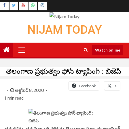
Skip
Instagram
to
Youtube
content
NIJAM TODAY
Primary
Watch online
Menu
తెలంగాణ ప్రభుత్వం ఫోన్ ట్యాపింగ్ : బిజెపి
Facebook
X
అక్టోబర్ 8, 2020
1 min read
త‌న ఫోన్లు, త‌న సిబ్బంది ఫోన్ల‌ను తెలంగాణ స‌ర్కారు ట్యాపింగ్