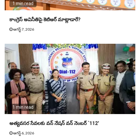
1 min read
కాంగ్రెస్ అవినీతిపై కెటిఆర్ మాట్లాడారే?
ఆగస్ట్ 7, 2026
1 min read
అత్యవసర సేవలకు వన్ నేషన్ వన్ నెంబర్ `112′
ఆగస్ట్ 6, 2026