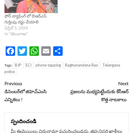
ఫోన్ ట్యాపింగ్ లో బిఆర్ఎస్
గుర్తింపు రద్దు చేయాలి
ఏప్రిల్ 5, 2024
In "తెలంగాణ"
Facebook
Twitter
WhatsApp
Email
Share
BJP
ECI
phone tapping
Raghunandana Rao
Telangana
Tags:
police
Continue
Previous
Next
Reading
డిసెంబర్‌లో జిహెచ్‌ఎంసి
ప్రజలను మభ్యపెట్టేందుకు కేసీఆర్
ఎన్నికలు !
కొత్త నాటకాలు
స్పందించండి
మీ ఈమెయిలు చిరునామా ప్రచురించబడదు.
తప్పనిసరి ఖాళీలు