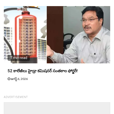
1 min read
52 కాలేజీలు హైడ్రా కమిషనర్ సంతకాల ఫోర్జరీ!
ఆగస్ట్ 6, 2026
ADVERTISEMENT