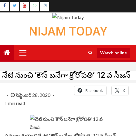
Skip
Instagram
to
Youtube
content
NIJAM TODAY
Primary
Watch online
Menu
నేటి నుంచి ‘కౌన్ బనేగా క్రోరోపతి’ 12 వ సీజన్
Facebook
X
సెప్టెంబర్ 28, 2020
1 min read
ప్రముఖ రియాలిటీ షో ‘కౌన్ బనేగా క్రోరోపతి’ 12 వ సీజన్