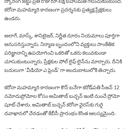
స్కోరింగ్ జట్టు ప్రతి రోజు రూ.లక్ష బహుమతి గెలుచుకుంటుంది.
కరోనా మహమ్మారి కారణంగా ప్రదర్శనకు ప్రత్యక్ష ప్రేక్షకులు
ఉండరు.
అలాగే, మాస్క్‌, శానిటైజర్, నిర్ణీత దూరం నియమాలు పూర్తిగా
అనుసరిస్తున్నారు. నిర్మాణ బృందంలోని వ్యక్తులు సాంకేతిక
పరిజ్ఞానాన్ని ఉపయోగించి ఒకరితో ఒకరు కలువకుండా
చూసుకుంటున్నారు. ప్రేక్షకుల పోల్‌ లైఫ్ లైన్‌ను మార్చారు. దీనికి
బదులుగా ‘వీడియో ఎ ఫ్రెండ్’ గా అందుబాటులోకి తెచ్చారు.
కరోనా మహమ్మారి కారణంగా కౌన్ బనేగా కరోడ్‌పతి సీజన్‌ 12
నమోదుప్రోమోల కోసం అమితాబ్ బచ్చన్ ఇంటి నుంచే ప్రోమో
షూట్‌ చేశారు. అమితాబ్ బచ్చన్ కరోనా వైరస్‌కు గురై
దవాఖానలో చేరడంతో కేబీసీ ప్రారంభం కొంత ఆలస్యమైంది.