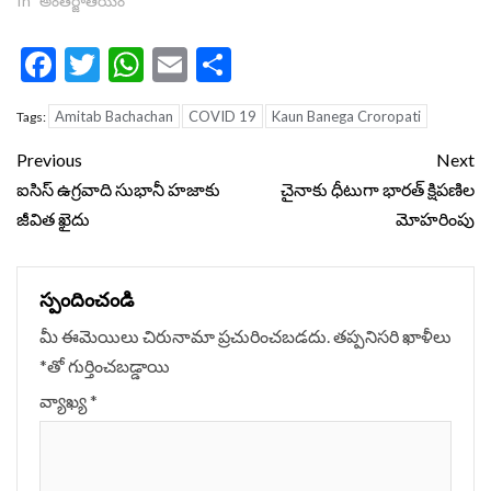
In "అంతర్జాతీయం"
Facebook
Twitter
WhatsApp
Email
Share
Amitab Bachachan
COVID 19
Kaun Banega Croropati
Tags:
Continue
Previous
Next
Reading
ఐసిస్ ఉగ్ర‌వాది సుభానీ హ‌జాకు
చైనాకు ధీటుగా భారత్ క్షిపణిల
జీవిత ఖైదు
మోహరింపు
స్పందించండి
మీ ఈమెయిలు చిరునామా ప్రచురించబడదు.
తప్పనిసరి ఖాళీలు
*
‌తో గుర్తించబడ్డాయి
వ్యాఖ్య
*