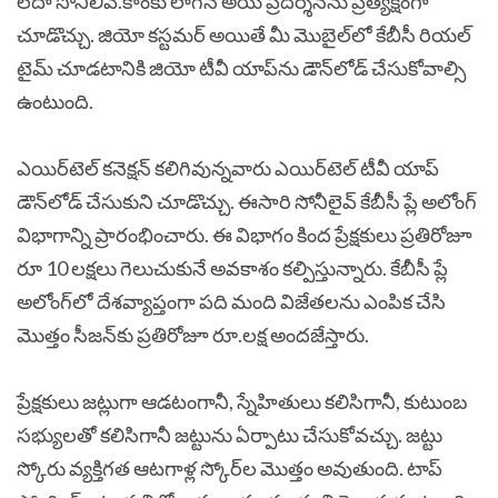
లేదా సోనిలివ్.కాంకు లాగిన్ అయి ప్రదర్శనను ప్రత్యక్షంగా
చూడొచ్చు. జియో కస్టమర్ అయితే మీ మొబైల్‌లో కేబీసీ రియల్
టైమ్ చూడటానికి జియో టీవీ యాప్‌ను డౌన్‌లోడ్ చేసుకోవాల్సి
ఉంటుంది.
ఎయిర్‌టెల్ కనెక్షన్ కలిగివున్నవారు ఎయిర్‌టెల్ టీవీ యాప్‌
డౌన్‌లోడ్ చేసుకుని చూడొచ్చు. ఈసారి సోనీలైవ్ కేబీసీ ప్లే అలోంగ్
విభాగాన్ని ప్రారంభించారు. ఈ విభాగం కింద ప్రేక్షకులు ప్రతిరోజూ
రూ 10 లక్షలు గెలుచుకునే అవకాశం కల్పిస్తున్నారు. కేబీసీ ప్లే
అలోంగ్‌లో దేశవ్యాప్తంగా పది మంది విజేతలను ఎంపిక చేసి
మొత్తం సీజన్‌కు ప్రతిరోజూ రూ.లక్ష అందజేస్తారు.
ప్రేక్షకులు జట్లుగా ఆడటంగానీ, స్నేహితులు కలిసిగానీ, కుటుంబ
సభ్యులతో కలిసిగానీ జట్టును ఏర్పాటు చేసుకోవచ్చు. జట్టు
స్కోరు వ్యక్తిగత ఆటగాళ్ల స్కోర్‌ల మొత్తం అవుతుంది. టాప్