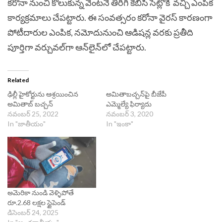
కరోనా నుంచి కోలుకున్న వెంటనే తిరిగి కేబీసీ సెట్లోకి వచ్చి ఎంపిక
కార్యక్రమాలు చేపట్టారు. ఈ సంవత్సరం కరోనా వైరస్ కారణంగా
పోటీదారుల ఎంపిక, నమోదునుంచి ఆడిషన్ల వరకు ప్రతీది
పూర్తిగా వర్చువల్‌గా ఆన్‌లైన్‌లో చేపట్టారు.
Related
ఢిల్లీ హైకోర్టును ఆశ్రయించిన
అమితాబచ్చన్‌పై బీజేపీ
అమితాబ్ బచ్చన్‌
ఎమ్మెల్యే ఫిర్యాదు
నవంబర్ 25, 2022
నవంబర్ 3, 2020
In "జాతీయం"
In "ఇంకా"
అమెరికా నుండి వెళ్ళిపోతే
రూ.2.68 లక్షల స్టైపెండ్​
డిసెంబర్ 24, 2025