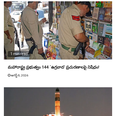
1 min read
మహారాష్ట్ర ప్రభుత్వం 144 `ఉగ్రవాద’ ప్రచురణాలపై నిషేధం!
ఆగస్ట్ 8, 2026