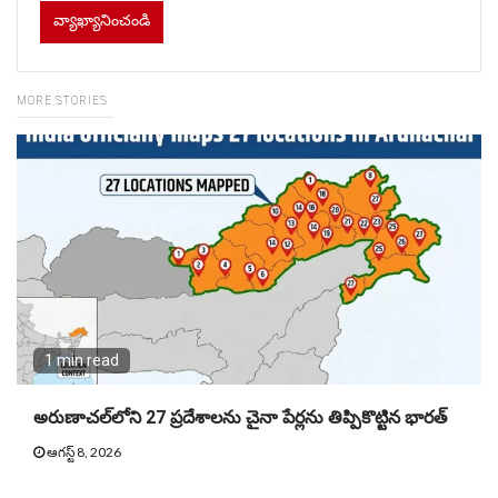
MORE STORIES
1 min read
అరుణాచల్‌లోని 27 ప్రదేశాలను చైనా పేర్లను తిప్పికొట్టిన భారత్
ఆగస్ట్ 8, 2026