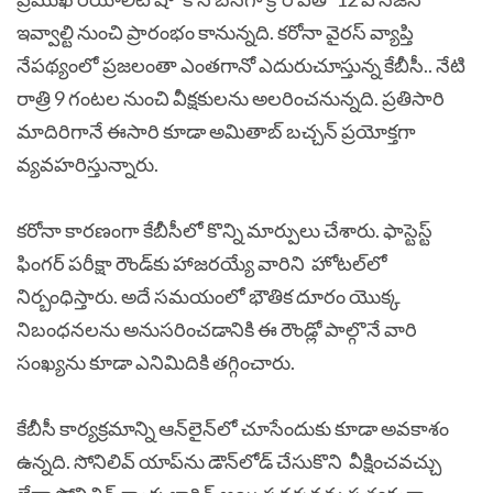
ఇవ్వాల్టి నుంచి ప్రారంభం కానున్నది. కరోనా వైరస్‌ వ్యాప్తి
నేపథ్యంలో ప్రజలంతా ఎంతగానో ఎదురుచూస్తున్న కేబీసీ.. నేటి
రాత్రి 9 గంటల నుంచి వీక్షకులను అలరించనున్నది. ప్రతిసారి
మాదిరిగానే ఈసారి కూడా అమితాబ్ బచ్చన్ ప్రయోక్తగా
వ్యవహరిస్తున్నారు.
కరోనా కారణంగా కేబీసీలో కొన్ని మార్పులు చేశారు. ఫాస్టెస్ట్‌
ఫింగర్‌ పరీక్షా రౌండ్‌కు హాజరయ్యే వారిని హోటల్‌లో
నిర్బంధిస్తారు. అదే సమయంలో భౌతిక దూరం యొక్క
నిబంధనలను అనుసరించడానికి ఈ రౌండ్లో పాల్గొనే వారి
సంఖ్యను కూడా ఎనిమిదికి తగ్గించారు.
కేబీసీ కార్యక్రమాన్ని ఆన్‌లైన్‌లో చూసేందుకు కూడా అవకాశం
ఉన్నది. సోనిలివ్ యాప్‌ను డౌన్‌లోడ్ చేసుకొని వీక్షించవచ్చు