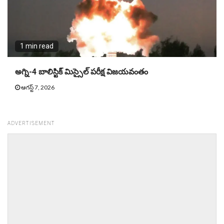
1 min read
అగ్ని-4 బాలిస్టిక్ మిస్సైల్ పరీక్ష విజయవంతం
ఆగస్ట్ 7, 2026
ADVERTISEMENT