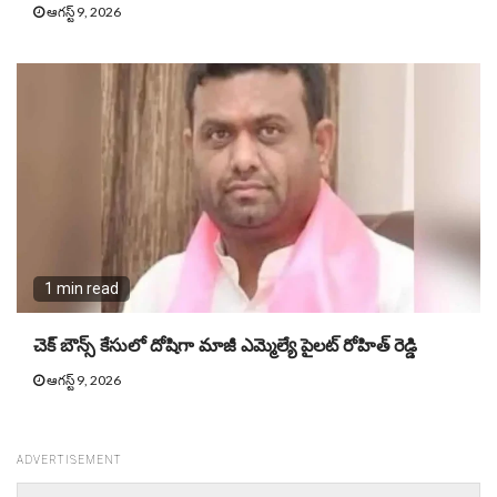
ఆగస్ట్ 9, 2026
1 min read
చెక్ బౌన్స్ కేసులో దోషిగా మాజీ ఎమ్మెల్యే పైలట్ రోహిత్ రెడ్డి
ఆగస్ట్ 9, 2026
ADVERTISEMENT