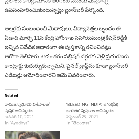
ప్రీలాంచ్‌ కార్యకమానికి అరగంట ముందు పుస్తకాన్ని
ఉపసంహరించుకుంటున్నట్లు బ్లూస్‌బరీ పేర్కొంది.
అల్లర్లకు సంబంధించి మేధావులు, విద్యావేత్తల బృందం ఈ
ఏడాది మార్చి 11న కేంద్ర హోంశాఖ సహాయమంత్రి కిషన్‌రెడ్డికి
ఇచ్చిన నివేదిక అధారంగా ఈ పుస్తకాన్ని రచించినట్లు
అరోరా తెలిపారు. అనంతరం పబ్లిషర్‌ దగ్గరకు వెళ్లి ప్రచురణకు
కాంట్రాక్టు కుదుర్చుకున్నామని, ఫైనల్‌ డ్రాఫ్ట్‌ను కూడా బ్లూస్‌బరీ
ఎడిటర్లు ఆమోదించారని ఆమె వివరించారు.
Related
రామజన్మభూమి విశేషాలతో
‘BLEEDING INDIA’ & ‘ర‌క్త‌సిక్త
పుస్తక ఆవిష్కరణ
భార‌తం’ పుస్త‌కాల‌ ఆవిష్క‌ర‌ణ
జనవరి 10, 2021
సెప్టెంబర్ 29, 2021
In "Ayodhya"
In "తెలంగాణ"