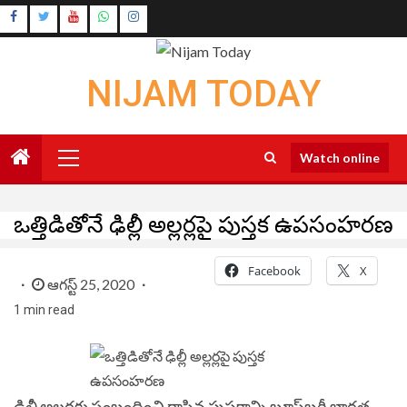
Skip
Instagram
to
Youtube
content
NIJAM TODAY
Primary
Watch online
Menu
ఒత్తిడితోనే ఢిల్లీ అల్లర్లపై పుస్తక ఉపసంహరణ
Facebook
X
ఆగస్ట్ 25, 2020
1 min read
ఢిల్లీ అలర్లకు సంబంధించి రాసిన పుస్తకాన్ని బ్లూస్‌బరీ భారత