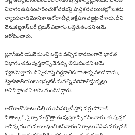
విభాగం ఉపసంహరించుకోవడంపై పుస్తక రచయితల్లో ఒకరు,
న్యాయవాది మోనికా ఆరోరా తీవ్ర ఆక్షేపణ వ్యక్తం చేశారు. దీని
వెనుక బ్లూస్‌బరీ బ్రిటన్‌ విభాగం ఒత్తిడి ఉందని ఆమె
ఆరోపించారు.
బ్లూస్‌బరీ యుకె నుంచి ఒత్తిడి వచ్చిన కారణంగానే భారత
విభాగం తమ పుస్తకాన్ని వెనక్కు తీసుకుందని ఆమె
ధ్వజమెత్తారు. దీన్నిచూస్తే దీర్ఘకాలికంగా ఉన్న వలసవాదం,
శ్వేతజాతీయులు ఇప్పటికీ మనల్ని పరిపాలిస్తున్నట్లు
అనిపిస్తోందని ఆమె మండిపడ్డారు.
అరోరాతో పాటు ఢిల్లీ యూనివర్సిటీ ప్రొఫెసర్లు సోనాలి
చితాల్కర్‌, ప్రేర్నా మల్హోత్రా ఈ పుస్తకాన్ని రచించారు. ఈ పుస్తక
ఆవిష్కరణకు సంబంధించి శనివారం ఏర్పాటు చేసిన వర్చువల్‌