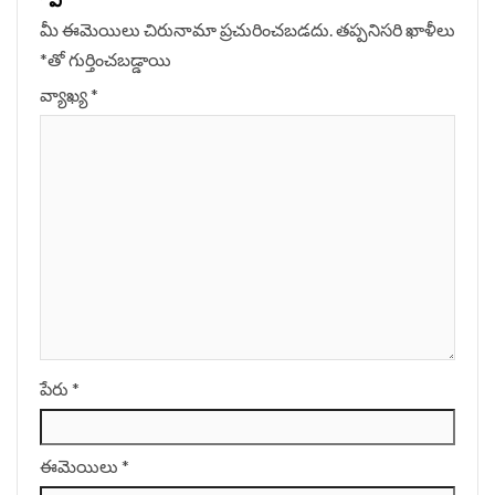
మీ ఈమెయిలు చిరునామా ప్రచురించబడదు.
తప్పనిసరి ఖాళీలు
*
‌తో గుర్తించబడ్డాయి
వ్యాఖ్య
*
పేరు
*
ఈమెయిలు
*