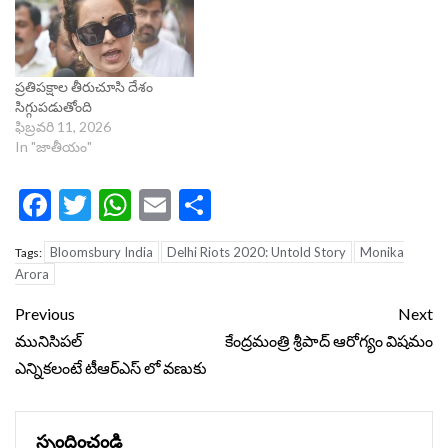
ప్రతిపక్షాల తీరుచూసి దేశం
సిగ్గుపడుతోంది
ఫిబ్రవరి 11, 2026
In "జాతీయం"
Facebook
Twitter
WhatsApp
Email
Share
Bloomsbury India
Delhi Riots 2020: Untold Story
Monika
Tags:
Arora
Continue
Previous
Next
Reading
మునిసిపల్
కేంద్రమంత్రి శ్రీపాద్‌ ఆరోగ్యం విషమం
ఎన్నికలంటే టీఆర్ఎస్ లో వణుకు
స్పందించండి