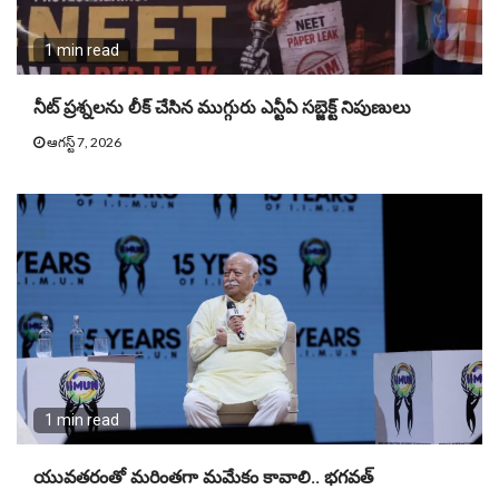
1 min read
నీట్ ప్ర‌శ్న‌ల‌ను లీక్ చేసిన ముగ్గురు ఎన్టీఏ స‌బ్జెక్ట్ నిపుణులు
ఆగస్ట్ 7, 2026
1 min read
యువతరంతో మరింతగా మమేకం కావాలి.. భగవత్