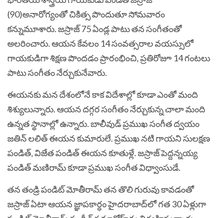
(90)అనారోగ్యంతో చికిత్స పొందుతూ సోమవారం
కన్నుమూశారు. జస్రాజ్ 75 ఏండ్ల పాటు తన సంగీతంతో
అలరించారు. ఆయన కేవలం 14 సంవత్సరాల వయస్సులో
గాయకుడిగా శిక్షణ పొందడం ప్రారంభించి, ప్రతిరోజూ 14 గంటలు
పాటు సంగీతం నేర్చుకునేవారు.
ఈయనకు మన దేశంలోనే కాక విదేశాల్లో కూడా ఎంతో మంది
శిశ్యులున్నారు. ఆయన దగ్గర సంగీతం నేర్చుకున్న చాలా మంది
ఉన్నత స్థానాల్లో ఉన్నారు. బాలీవుడ్ ప్రముఖ సంగీత ద్వయం
జతిన్ లలిత్ ఈయన కుమారులే. ప్రముఖ నటి గాయని సులక్షణ
పండిత్, విజేత పండిత్ ఈయన కూతుళ్లే. జస్రాజ్‌ పెద్దన్నయ్య
పండిత్ మణిరామ్ కూడా ప్రముఖ సంగీత విధ్వాంసుడే.
తన తండ్రి పండిట్‌ మోతీరామ్‌ తన తొలి గురువు కావడంతో
జస్రాజ్‌ ఏటా ఆయన జ్ఞాపకార్ధం హైదరాబాద్‌లో గత 30 ఏళ్లుగా