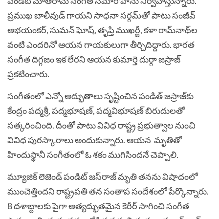
పండిట్‌ మోతీరామ్‌ సంగీత్‌ సమారోహ్‌ను నిర్వహిస్తున్నారు.
ప్రముఖ బాలీవుడ్‌ గాయని సాధనా సర్గమ్‌తో పాటు సంజీవ్‌
అభయంకర్‌, సుమన్‌ ఘోష్‌, తృప్తి ముఖర్జీ, కళా రామ్‌నాథ్‌ల
వంటి ఎందరినో ఆయన గాయకులుగా తీర్చిదిద్దారు. భారత
సంగీత దిగ్గజం ఇక లేరని ఆయన కుమార్తె దుర్గా జస్రాజ్‌
ప్రకటించారు.
సంగీతంలో ఎన్నో అద్భుతాలు సృష్టించిన పండిత్ జస్రాజ్‌కు
కేంద్రం పద్మశ్రీ, పద్మభూషణ్, పద్మవిభూషణ్ బిరుదులతో
సత్కరించింది. దీంతో పాటు వివిధ రాష్ట్ర ప్రభుత్వాల నుంచి
వివిధ పురస్కారాలు అందుకున్నారు. ఆయన మృతితో
హిందుస్థానీ సంగీతంలో ఓ శకం ముగిసిందనే చెప్పాలి.
మ్యూజిక్ లెజెండ్ పండిట్ జస్‌రాజ్ మృతి తనను విషాదంలో
ముంచెత్తిందని రాష్ట్రపతి తన సంతాప సందేశంలో పేర్కొన్నారు.
8 దశాబ్దాలకు పైగా అత్యద్భుతమైన కెరీర్ సాగించి సంగీత