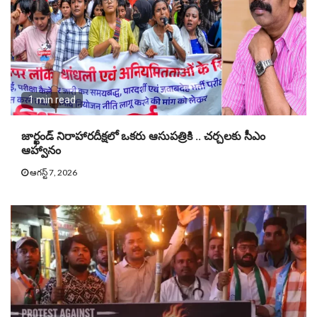
1 min read
జార్ఖండ్ నిరాహారదీక్షలో ఒకరు ఆసుపత్రికి .. చర్చలకు సీఎం
ఆహ్వానం
ఆగస్ట్ 7, 2026