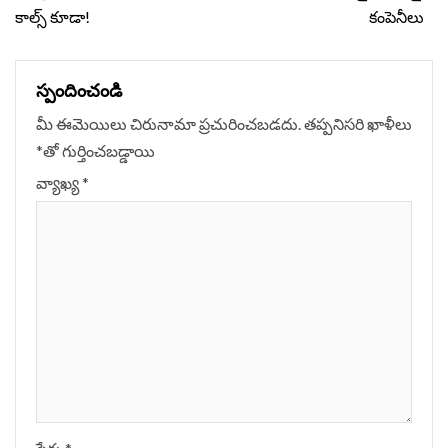
కాల్స్ కూడా!
కంపెనీలు
స్పందించండి
మీ ఈమెయిలు చిరునామా ప్రచురించబడదు.
తప్పనిసరి ఖాళీలు
*
‌తో గుర్తించబడ్డాయి
వ్యాఖ్య
*