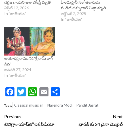
దిగ్గజ గాయని ఆశా భోంస్లే మృతి
హిందుస్తానీ సంగీతకారుడు
ఏప్రిల్ 12, 2026
పండిట్ చన్నులాల్ మిశ్రా మృతి
In "జాతీయం"
అక్టోబర్ 2, 2025
In "జాతీయం"
అయోధ్య రామునికి ‘శ్రీ రామ్ రాగ్
సేవ’
జనవరి 27, 2024
In "జాతీయం"
Facebook
Twitter
WhatsApp
Email
Share
Classical musician
Narendra Modi
Pandit Jasrat
Tags:
Continue
Previous
Next
Reading
టెలిగ్రాం యాప్‌లో ఇక వీడియో
భారత్ కు 24 చైనా మొబైల్