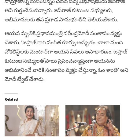
సామ్రాజాన్ని సుసంపన్నం చేసిన పద్మ విభూషణుడు జస్‌రాజ్
అని గుర్తుచేసుకున్నారు. జస్‌రాజ్ కుటుంబ సభ్యులకు,
అభిమానులకు తన ప్రగాఢ సానుభూతిని తెలియజేశారు.
ఆయన మృతికి ప్రధానమంత్రి నరేంద్రమోదీ సంతాపం వ్యక్తం
చేశారు. ‘జస్రాజ్ గారి సంగీత కూర్పు అద్భుతం. చాలా మంది
వోకలిస్ట్‌లకు మెంటార్‌‌గా ఆయన సేవలు అసాధారణం. జస్రాజ్
కుటుంబ సభ్యులతోపాటు ప్రపంచవ్యాప్తంగా ఆయనను
అభిమానించే వారికి సంతాపం వ్యక్తం చేస్తున్నా. ఓం శాంతి’ అని
మోడీ ట్వీట్ చేశారు.
Related