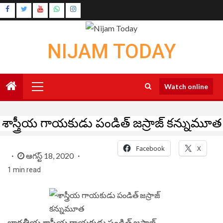
Skip
Instagram
to
Youtube
content
NIJAM TODAY
Primary
Watch online
Menu
శాస్త్రీయ గాయకుడు పండిత్ జస్రాజ్ కన్నుమూత
Facebook
X
ఆగస్ట్ 18, 2020
1 min read
భారతీయ శాస్త్రీయ గాయకుడు పండిత్ జస్రాజ్