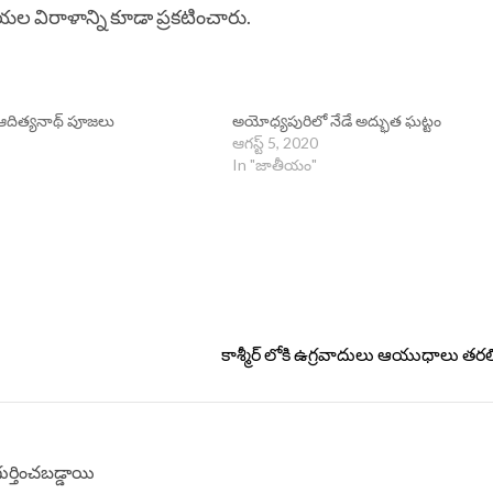
 విరాళాన్ని కూడా ప్ర‌క‌టించారు.
దిత్యనాథ్ పూజ‌లు
అయోధ్యపురిలో నేడే అద్భుత ఘట్టం
ఆగస్ట్ 5, 2020
In "జాతీయం"
కాశ్మీర్ లోకి ఉగ్రవాదులు ఆయుధాలు తర
గుర్తించబడ్డాయి