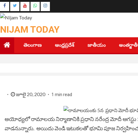
Skip
Instagram
to
Youtube
content
NIJAM TODAY
తెలంగాణ
ఆంధ్రప్రదేశ్
జాతీయం
అంతర్జా
జూలై 20, 2020
1 min read
అయోధ్య‌లో రామాల‌య నిర్మాణానికి ప్ర‌ధాని నరేంద్ర మోదీ ఆగ‌స
వాడ‌నున్నారు. అయిదు వెండి ఇటుక‌ల‌తో భూమి పూజ నిర్వ‌హించ‌న