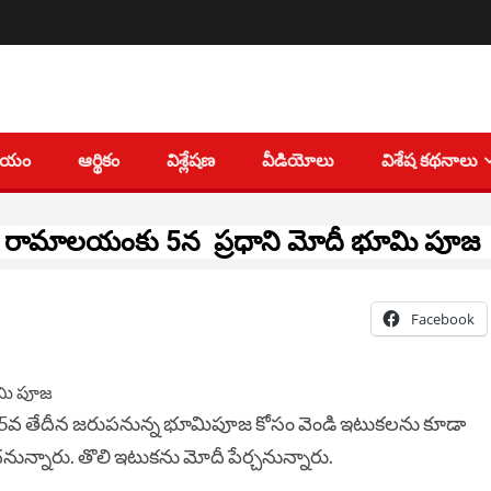
తీయం
ఆర్థికం
విశ్లేషణ
వీడియోలు
విశేష కథనాలు
రామాలయంకు 5న ప్రధాని మోదీ భూమి పూజ
Facebook
్టు 5వ తేదీన జరుపనున్న భూమిపూజ కోసం వెండి ఇటుక‌ల‌ను కూడా
ున్నారు. తొలి ఇటుక‌ను మోదీ పేర్చ‌నున్నారు.