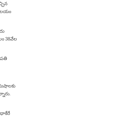
్చిన
్భాల‌యం
ిదు
‌లం 38వేల
ిపతి
ిమిషాల‌కు
న్నారు.
థాకేరే