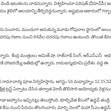
ి ఇటుక‌ల‌ను వాడ‌నున్నారు. విశ్వ‌హిందూ ప‌రిష‌త్ ‌(వీహెచ్‌పీ) ఇచ
‌యం శైలిలో ఆల‌యాన్ని తీర్చిదిద్ద‌నున్నారు. అష్ట‌భుజ ఆకారంలో గ‌ర
గును పెంచారు. ముందుగా అనుకున్న మూడు గోపురాల స్థానంలో అయ
‌ద‌ర‌పు గ‌జాల నుంచి 84వేల చ‌ద‌ర‌పు గ‌జాలు ఉంటుంది. తొలుత కేవ
ున్నారు. కేంద్ర మంత్రులు అమిత్ షా, రాజ్‌నాథ్ సింగ్‌, ఆర్ఎస్ఎస్ అధ
నికి హాజ‌ర‌య్యే అతిథుల్లో ఉన్నారు. రామ‌జ‌న్మ‌భూమి ప్రదేశం వ‌ద్ద ఈ
న రామాచార్య పూజ నిర్వ‌హిస్తారు. ఆగ‌స్టు 5న మ‌ధ్యాహ్నం 12.15 న
్షేత్ర ట్ర‌స్ట్ ఏర్పాటు చేసిన త‌ర్వాత మోదీ తొలిసారి అయోధ్య‌కు వెళ్ల‌ను
ఆహ్వానం ఇచ్చిన‌ట్లు తెలుస్తోంది. కూల్చివేత కేసులో ఉద్ద‌వ్ తండ్రి
కేసు నుంచి పేరును తొల‌గించారు. మార్చి నెల‌లో మ‌హా సీఎం ఉద్ద‌వ్ 