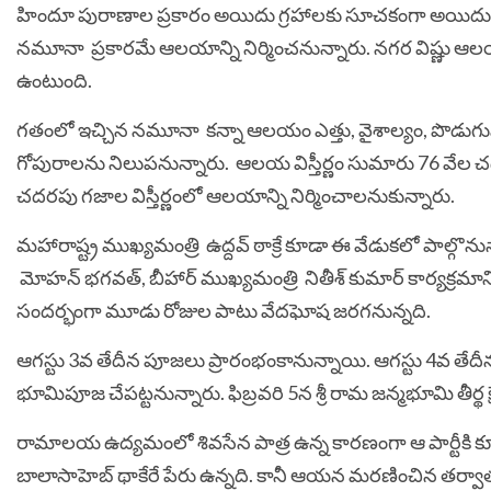
హిందూ పురాణాల ప్ర‌కారం అయిదు గ్ర‌హాల‌కు సూచ‌కంగా అయిదు వెండ
నమూనా ప్ర‌కార‌మే ఆల‌యాన్ని నిర్మించ‌నున్నారు. న‌గ‌ర విష్ణు ఆల
ఉంటుంది.
గ‌తంలో ఇచ్చిన నమూనా క‌న్నా ఆల‌యం ఎత్తు, వైశాల్యం, పొడు
గోపురాల‌ను నిలుపనున్నారు. ఆల‌య విస్తీర్ణం సుమారు 76 వేల చ
చ‌ద‌ర‌పు గ‌జాల విస్తీర్ణంలో ఆల‌యాన్ని నిర్మించాల‌నుకున్నారు.
మ‌హారాష్ట్ర ముఖ్యమంత్రి ఉద్ద‌వ్ ఠాక్రే కూడా ఈ వేడుక‌లో పాల్గొన
మోహ‌న్ భ‌గ‌వ‌త్‌, బీహార్ ముఖ్యమంత్రి నితీశ్ కుమార్ కార్య‌క్ర‌మా
సందర్భంగా మూడు రోజుల పాటు వేద‌ఘోష జ‌ర‌గ‌నున్న‌ది.
ఆగ‌స్టు 3వ తేదీన పూజ‌లు ప్రారంభంకానున్నాయి. ఆగ‌స్టు 4వ తేదీ
భూమిపూజ చేప‌ట్ట‌నున్నారు. ఫిబ్ర‌వ‌రి 5న శ్రీ రామ జ‌న్మ‌భూమి తీర్థ క
రామాల‌య ఉద్య‌మంలో శివ‌సేన పాత్ర ఉన్న కార‌ణంగా ఆ పార్టీకి కూడా 
బాలాసాహెబ్ థాకేరే పేరు ఉన్న‌ది. కానీ ఆయ‌న మ‌ర‌ణించిన త‌ర్వాత 