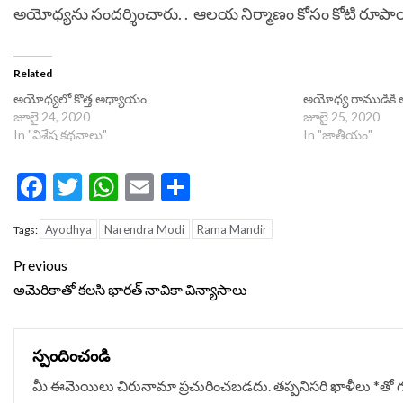
అయోధ్య‌ను సందర్శించారు. . ఆల‌య నిర్మాణం కోసం కోటి రూపాయ‌ల
Related
అయోధ్యలో కొత్త అధ్యాయం
అయోధ్య రాముడికి ఆ
జూలై 24, 2020
జూలై 25, 2020
In "విశేష కథనాలు"
In "జాతీయం"
Facebook
Twitter
WhatsApp
Email
Share
Ayodhya
Narendra Modi
Rama Mandir
Tags:
Continue
Previous
Reading
అమెరికాతో కలసి భారత్ నావికా విన్యాసాలు
స్పందించండి
మీ ఈమెయిలు చిరునామా ప్రచురించబడదు.
తప్పనిసరి ఖాళీలు
*
‌తో 