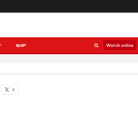
ఇంకా
Watch online
X