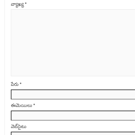
వ్యాఖ్య
*
పేరు
*
ఈమెయిలు
*
వెబ్‌సైటు