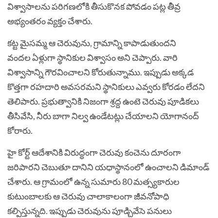
విశ్వాసాలను పరిగణలోకి తీసుకొనక పోవడం పట్ల తీవ్ర
అభ్యంతరం వ్యక్తం చేశారు.
కట్ట మైసమ్మ ఆ చెరువును, గ్రామాన్ని కాపాడుతుందని
వందల ఏళ్లుగా స్థానికుల విశ్వాసం అని చెప్పారు. వారి
విశ్వాసాన్ని గౌరవించాలని కోరుతున్నాము. ఇప్పుడు అక్కడ
కొత్తగా రహదారి అవసరమని స్థానికులు ఎవ్వరు కోరడం లేదని
తెలిపారు. ప్రభుత్వానికి నిజంగా శ్రద్ద ఉంటె చెరువు పూడికలు
తీసివేసి, నీరు బాగా నిల్వ ఉండేటట్లు చేయాలని యోగానంద్
కోరారు.
హై కోర్ట్ ఆదేశానికి విరుద్ధంగా చెరువు కంచెను దూరంగా
జరిపారని చెబుతూ దానిని యధాస్థానంలో ఉంచాలని డిమాండ్
చేశారు. ఆ గ్రామంలో ఉన్న సుమారు 80 మత్స్యకారుల
కుటుంబాలకు ఆ చెరువు చాలాకాలంగా జీవనోపాధి
కల్పిస్తున్నది. ఇప్పుడు చెరువును పూడ్చివేసె పనులు