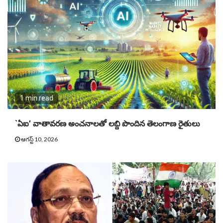
1 min read
`ఏఐ’ వాతావరణ అంచనాలతో లబ్ది పొందిన తెలంగాణ రైతులు
ఆగస్ట్ 10, 2026