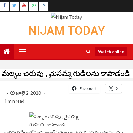
Skip
Instagram
to
Youtube
content
NIJAM TODAY
Primary
Watch online
Menu
మల్కం చెరువు , మైసమ్మ గుడిలను కాపాడండి
Facebook
X
జూలై 2, 2020
1 min read
అభివృద్ధి పేరుతో హైదరాబాద్ నగరం రాయదుర్గ వద్ద గల కట్టమైసమ్మ