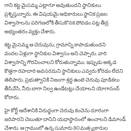
గాని కట్ట మైసమ్మ ఎట్లాగూ అవుతుందని స్థానికులు
ప్రశ్నిస్తున్నారు. ఈ విషయమై అధికారులు స్థానిక ప్రజల
విశ్వాసాలను పరిగణలోకి తీసుకొనక పోవడం పట్ల తీవ్ర
అభ్యంతరం వ్యక్తం చేశారు.
కట్ట మైసమ్మ ఆ చెరువును, గ్రామాన్ని కాపాడుతుందని
వందల ఏళ్లుగా స్థానికుల విశ్వాసం అని చెప్పారు. వారి
విశ్వాసాన్ని గౌరవించాలని కోరుతున్నాము. ఇప్పుడు అక్కడ
కొత్తగా రహదారి అవసరమని స్థానికులు ఎవ్వరు కోరడం లేదని
తెలిపారు. ప్రభుత్వానికి నిజంగా శ్రద్ద ఉంటె చెరువు పూడికలు
తీసివేసి, నీరు బాగా నిల్వ ఉండేటట్లు చేయాలని యోగానంద్
కోరారు.
హై కోర్ట్ ఆదేశానికి విరుద్ధంగా చెరువు కంచెను దూరంగా
జరిపారని చెబుతూ దానిని యధాస్థానంలో ఉంచాలని డిమాండ్
చేశారు. ఆ గ్రామంలో ఉన్న సుమారు 80 మత్స్యకారుల