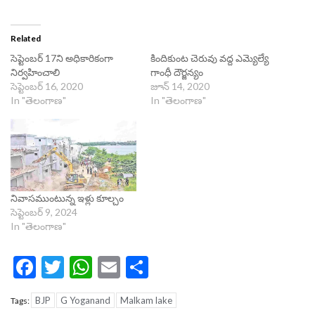
Related
సెప్టెంబర్ 17ని అధికారికంగా
కిందికుంట చెరువు వద్ద ఎమ్యెల్యే
నిర్వహించాలి
గాంధీ దౌర్జన్యం
సెప్టెంబర్ 16, 2020
జూన్ 14, 2020
In "తెలంగాణ"
In "తెలంగాణ"
నివాసముంటున్న ఇళ్లు కూల్చం
సెప్టెంబర్ 9, 2024
In "తెలంగాణ"
Facebook
Twitter
WhatsApp
Email
Share
BJP
G Yoganand
Malkam lake
Tags: