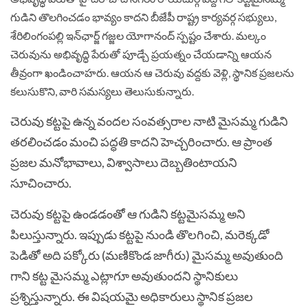
గుడిని తొలగించడం భావ్యం కాదని బీజేపీ రాష్ట్ర కార్యవర్గ సభ్యులు,
శేరిలింగంపల్లి ఇన్‌ఛార్జ్ గజ్జల యోగానంద్ స్పష్టం చేశారు. మల్కం
చెరువును అభివృద్ధి పేరుతో పూడ్చే ప్రయత్నం చేయడాన్ని ఆయన
తీవ్రంగా ఖండించాహరు. ఆయన ఆ చెరువు వద్దకు వెళ్లి, స్థానిక ప్రజలను
కలుసుకొని, వారి సమస్యలు తెలుసుకున్నారు.
చెరువు కట్టపై ఉన్న వందల సంవత్సరాల నాటి మైసమ్మ గుడిని
తరలించడం మంచి పద్ధతి కాదని హెచ్చరించారు. ఆ ప్రాంత
ప్రజల మనోభావాలు, విశ్వాసాలు దెబ్బతింటాయని
సూచించారు.
చెరువు కట్టపై ఉండడంతో ఆ గుడిని కట్టమైసమ్మ అని
పిలుస్తున్నారు. ఇప్పుడు కట్టపై నుండి తొలగించి, మరెక్కడో
పెడితో అది పక్కోరు (మణికొండ జాగీరు) మైసమ్మ అవుతుంది
గాని కట్ట మైసమ్మ ఎట్లాగూ అవుతుందని స్థానికులు
ప్రశ్నిస్తున్నారు. ఈ విషయమై అధికారులు స్థానిక ప్రజల