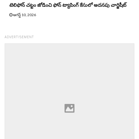
టెలిఫోన్ చట్టం జోడించి ఫోన్ ట్యాపింగ్ కేసులో అదనపు చార్జిషీట్
ఆగస్ట్ 10, 2026
ADVERTISEMENT