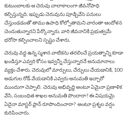
కుటుంబాలకు ఆ చెరువు చాలాకాలంగా జీవనోపాధి
కల్పిస్తున్నది. ఇప్పుడు చెరువును పూడ్చివేసె పనులు
చేస్తుండడంతో తాము ఉపాధి కోల్పోతామని వారంతా ఆందోళన
చెందుతున్నారని పేర్కొన్నారు. వారి జీవనానికి ప్రభుత్వమే
భరోసా కల్పించాలని స్పష్టం చేశారు.
చెరువు వద్ద ఉన్న స్మశాన వాటికను తరలించే ప్రయత్నాన్ని కూడా
ఖండిస్తూ ఎవ్వరి కోసం ఇవ్వన్నీ చేస్తున్నారనే అనుమానాలు
వ్యక్తం చేశారు. చెరువులో మార్పులు, చేర్పులు చేయడానికి, 100
అడుగుల రోడ్ వేయడానికి ఎవ్వరు అనుమతి ఇచ్చారో
ముందుగా చెప్పాలి. చెరువు అభివృద్ధి అంటూ ఏమైనా ప్రణాళిక
వేసి, సంబంధిత శాఖల అనుమతి పొందారా? ఈ విషయమై
ఏదైనా మాస్టర్ ప్లాన్ రూపొందించారా? అంటూ ప్రశ్నల వర్షం
కురిపించారు.