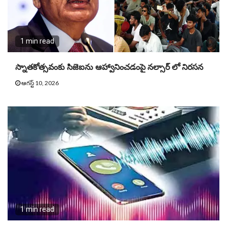
1 min read
స్నాతకోత్సవంకు సిజెఐను ఆహ్వానించడంపై నల్సార్ లో నిరసన
ఆగస్ట్ 10, 2026
1 min read