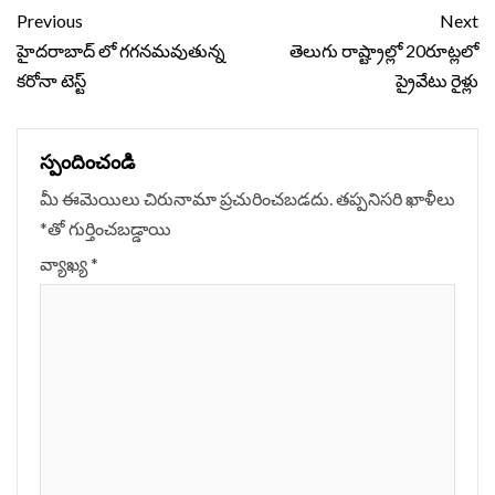
Continue
Previous
Next
Reading
హైదరాబాద్ లో గగనమవుతున్న
తెలుగు రాష్ట్రాల్లో 20రూట్లలో
కరోనా టెస్ట్
ప్రైవేటు రైళ్లు
స్పందించండి
మీ ఈమెయిలు చిరునామా ప్రచురించబడదు.
తప్పనిసరి ఖాళీలు
*
‌తో గుర్తించబడ్డాయి
వ్యాఖ్య
*