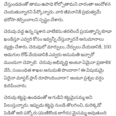
చేస్తుండడంతో తాము ఉపాధి కోల్పోతామని వారంతా ఆందోళన
చెందుతున్నారని పేర్కొన్నారు. వారి జీవనానికి ప్రభుత్వమే
భరోసా కల్పించాలని స్పష్టం చేశారు.
చెరువు వద్ద ఉన్న స్మశాన వాటికను తరలించే ప్రయత్నాన్ని కూడా
ఖండిస్తూ ఎవ్వరి కోసం ఇవ్వన్నీ చేస్తున్నారనే అనుమానాలు
వ్యక్తం చేశారు. చెరువులో మార్పులు, చేర్పులు చేయడానికి, 100
అడుగుల రోడ్ వేయడానికి ఎవ్వరు అనుమతి ఇచ్చారో
ముందుగా చెప్పాలి. చెరువు అభివృద్ధి అంటూ ఏమైనా ప్రణాళిక
వేసి, సంబంధిత శాఖల అనుమతి పొందారా? ఈ విషయమై
ఏదైనా మాస్టర్ ప్లాన్ రూపొందించారా? అంటూ ప్రశ్నల వర్షం
కురిపించారు.
చెరువు కట్టపై ఉండడంతో ఆ గుడిని కట్టమైసమ్మ అని
పిలుస్తున్నారు. ఇప్పుడు కట్టపై నుండి తొలగించి, మరెక్కడో
పెడితో అది పక్కోరు (మణికొండ జాగీరు) మైసమ్మ అవుతుంది