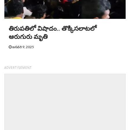
తిరుపతిలో విషాదం.. తొక్కిసలాటలో
ఆరుగురు మృతి
జనవరి 9, 2025
ADVERTISEMENT