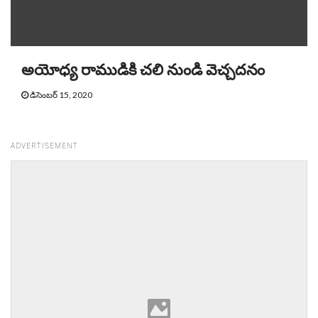
అయోధ్య రాముడికి చలి నుండి వెచ్చదనం
డిసెంబర్ 15, 2020
ADVERTISEMENT