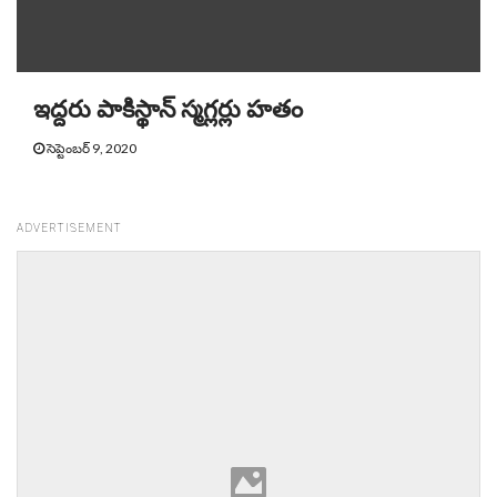
ఇద్దరు పాకిస్థాన్ స్మగ్లర్లు హతం
సెప్టెంబర్ 9, 2020
ADVERTISEMENT