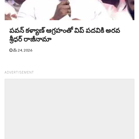
పవన్ కళ్యాణ్ ఆగ్రహంతో విప్‌ ‌పదవికి అరవ
శ్రీధర్‌ రాజీనామా
మే 24, 2026
ADVERTISEMENT