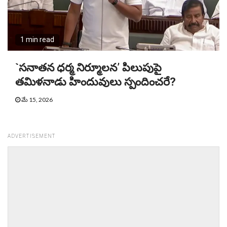
1 min read
`సనాతన ధర్మ నిర్మూలన’ పిలుపుపై
తమిళనాడు హిందువులు స్పందించరే?
మే 15, 2026
ADVERTISEMENT