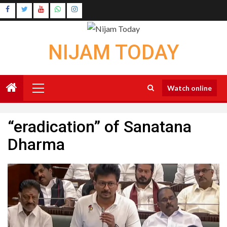
Skip
Instagram
to
Youtube
content
NIJAM TODAY
Primary
Watch online
Menu
“eradication” of Sanatana
Dharma