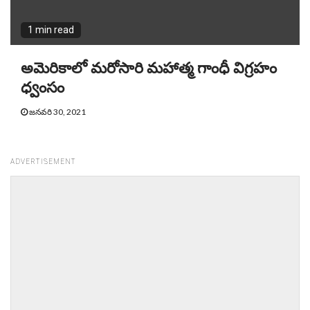
1 min read
అమెరికాలో మరోసారి మహాత్మ గాంధీ విగ్రహం
ధ్వంసం
జనవరి 30, 2021
ADVERTISEMENT