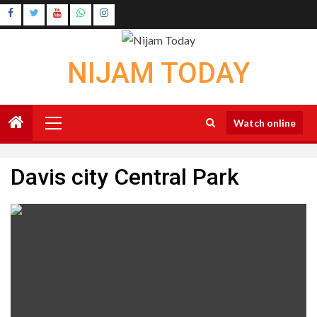
Skip
Instagram
to
Youtube
content
NIJAM TODAY
Primary
Watch online
Menu
Davis city Central Park