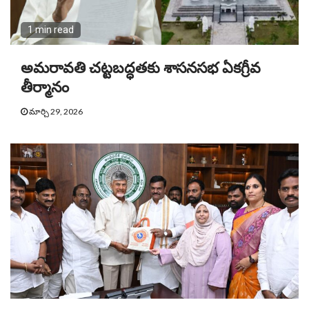
1 min read
అమరావతి చట్టబద్ధతకు శాసనసభ ఏకగ్రీవ
తీర్మానం
మార్చి 29, 2026