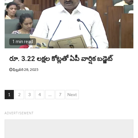
1 min read
రూ. 3.22 లక్షల కోట్లతో ఏపీ వార్షిక బడ్జెట్‌
ఫిబ్రవరి 28, 2025
Posts
1
2
3
4
…
7
Next
pagination
ADVERTISEMENT