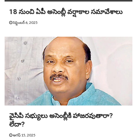
18 నుంచి ఏపీ అసెంబ్లీ వర్షాకాల సమావేశాలు
సెప్టెంబర్ 6, 2025
వైసిపి సభ్యులు అసెంబ్లీకి హాజరవుతారా?
లేదా?
ఆగస్ట్ 15, 2025