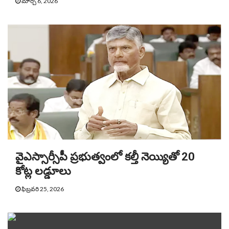
మార్చి 6, 2026
వైఎస్సార్సీపీ ప్రభుత్వంలో కల్తీ నెయ్యితో 20
కోట్ల లడ్డూలు
ఫిబ్రవరి 25, 2026