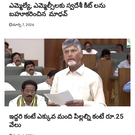
ఎమ్మెల్యే, ఎమ్మెల్సీలకు స్వదేశీ కిట్ లను
బహూకరించిన మాధవ్
మార్చి 7, 2026
ఇద్దరి కంటే ఎక్కువ మంది పిల్లల్ని కంటే రూ.25
వేలు