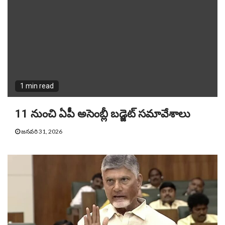
1 min read
11 నుంచి ఏపీ అసెంబ్లీ బడ్జెట్ సమావేశాలు
జనవరి 31, 2026