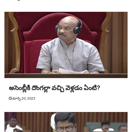
అసెంబ్లీకి దొంగల్లా వచ్చి వెళ్లడం ఏంటి?
మార్చి 20, 2025