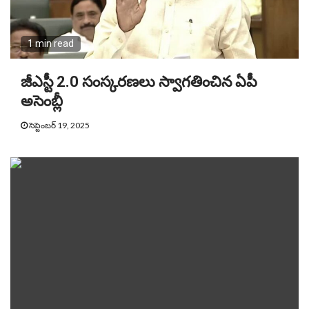
1 min read
జీఎస్టీ 2.0 సంస్కరణలు స్వాగతించిన ఏపీ
అసెంబ్లీ
సెప్టెంబర్ 19, 2025