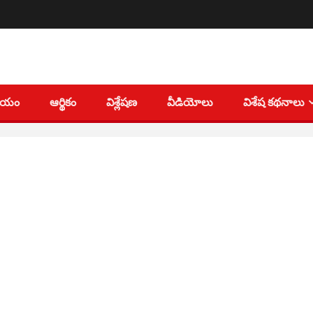
తీయం
ఆర్థికం
విశ్లేషణ
వీడియోలు
విశేష కథనాలు