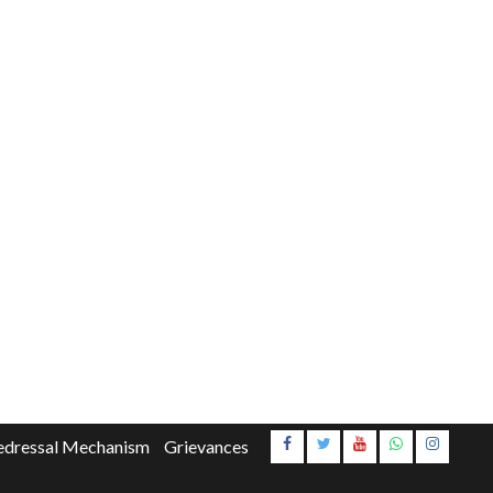
Instagr
edressal Mechanism
Grievances
Youtube