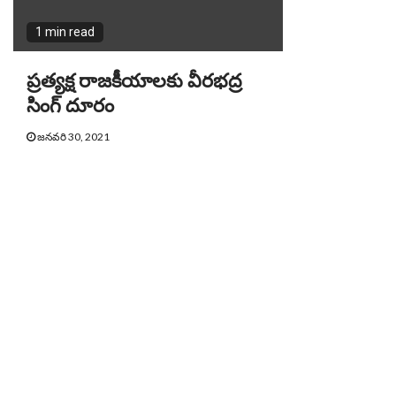
1 min read
ప్రత్యక్ష రాజకీయాలకు వీరభద్ర
సింగ్ దూరం
జనవరి 30, 2021